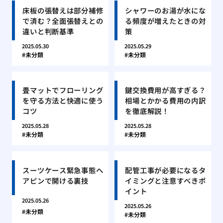
床板の張替えは部分補修
シャワーのお湯が水にな
で済む？全面張替えとの
る頻度が増えたときの対
違いと判断基準
策
2025.05.30
2025.05.29
未分類
未分類
畳マットでフローリング
鍵交換費用が高すぎる？
を守る方法と快適に使う
相場とかかる費用の内訳
コツ
を徹底解説！
2025.05.28
2025.05.28
未分類
未分類
スーツケース緊急事態ヘ
配管工事が必要になるタ
アピンで開ける裏技
イミングと注意すべきポ
イント
2025.05.26
2025.05.26
未分類
未分類