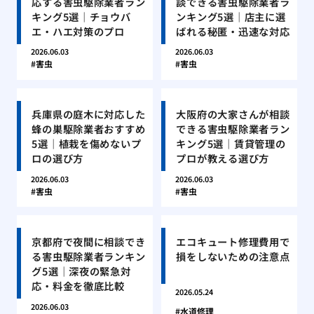
応する害虫駆除業者ラン
談できる害虫駆除業者ラ
キング5選｜チョウバ
ンキング5選｜店主に選
エ・ハエ対策のプロ
ばれる秘匿・迅速な対応
2026.06.03
2026.06.03
害虫
害虫
兵庫県の庭木に対応した
大阪府の大家さんが相談
蜂の巣駆除業者おすすめ
できる害虫駆除業者ラン
5選｜植栽を傷めないプ
キング5選｜賃貸管理の
ロの選び方
プロが教える選び方
2026.06.03
2026.06.03
害虫
害虫
京都府で夜間に相談でき
エコキュート修理費用で
る害虫駆除業者ランキン
損をしないための注意点
グ5選｜深夜の緊急対
応・料金を徹底比較
2026.05.24
2026.06.03
水道修理