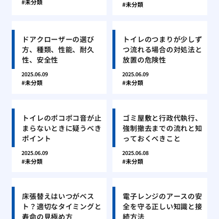
未分類
未分類
ドアクローザーの選び
トイレのつまりが少しず
方、種類、性能、耐久
つ流れる場合の対処法と
性、安全性
放置の危険性
2025.06.09
2025.06.09
未分類
未分類
トイレのポコポコ音が止
ゴミ屋敷と行政代執行、
まらないときに疑うべき
強制撤去までの流れと知
ポイント
っておくべきこと
2025.06.09
2025.06.08
未分類
未分類
床張替えはいつがベス
電子レンジのアースの安
ト？適切なタイミングと
全を守る正しい知識と接
寿命の見極め方
続方法