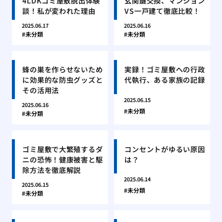
4LDKゴミ屋敷脱出体験
玄関鍵交換、マンション
談！私が変われた理由
VS一戸建て徹底比較！
2025.06.17
2025.06.16
未分類
未分類
蜂の巣を作らせないため
実録！ゴミ屋敷への行政
に効果的な防虫グッズと
代執行、ある家族の記録
その活用法
2025.06.15
2025.06.16
未分類
未分類
ゴミ屋敷で大繁殖するダ
コンセントがゆるい原因
ニの恐怖！健康被害と駆
は？
除方法を徹底解説
2025.06.14
2025.06.15
未分類
未分類