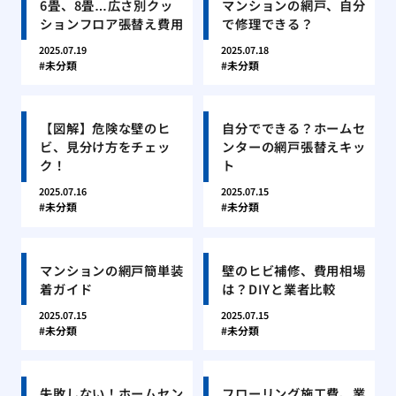
6畳、8畳…広さ別クッ
マンションの網戸、自分
ションフロア張替え費用
で修理できる？
2025.07.19
2025.07.18
未分類
未分類
【図解】危険な壁のヒ
自分でできる？ホームセ
ビ、見分け方をチェッ
ンターの網戸張替えキッ
ク！
ト
2025.07.16
2025.07.15
未分類
未分類
マンションの網戸簡単装
壁のヒビ補修、費用相場
着ガイド
は？DIYと業者比較
2025.07.15
2025.07.15
未分類
未分類
失敗しない！ホームセン
フローリング施工費、業