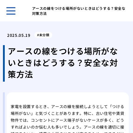
アースの線をつける場所がないときはどうする？安全な
対策方法
ゴミ
対応
2025.05.19
未分類
ゴミ
要因
アースの線をつける場所がな
ゴミ
いときはどうする？安全な対
節約
部屋
策方法
るた
鳩の
アプ
鳩の
践的
家電を設置するとき、アースの線を接続しようとして「つける
場所がない」と気づくことがあります。特に、古い住宅や賃貸
物件では、コンセントにアース端子がないケースが多く、どう
すればよいのか悩む人も多いでしょう。アースの線を適切に接