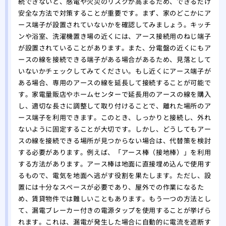
続できないと、感電や火災のリスクが高まるため、できるだけ
安全な方法で対策することが重要です。まず、家のどこかにア
ース端子が設置されていないかを確認してみましょう。キッチ
ンや浴室、洗濯機置き場の近くには、アース接続用のねじ端子
が設置されていることがあります。また、分電盤の近くにもア
ースの線を接続できる端子がある場合があるため、見落として
いないかチェックしてみてください。もし近くにアース端子が
ある場合、専用のアースの線を延長して接続することが可能で
す。家電量販店やホームセンターで延長用のアースの線を購入
し、適切な長さに調整して取り付けることで、離れた場所のア
ース端子を利用できます。このとき、しっかりと接続し、外れ
ないように固定することが大切です。しかし、どうしてもアー
スの線を接続できる場所が見つからない場合は、代替策を検討
する必要があります。例えば、「アース棒（接地棒）」を利用
する方法があります。アース棒は地面に直接埋め込んで使用す
るもので、電気を地面へ逃がす役割を果たします。ただし、設
置には十分なスペースが必要であり、屋外での作業になるた
め、賃貸物件では難しいこともあります。もう一つの方法とし
て、漏電ブレーカー付きの電源タップを使用することが挙げら
れます。これは、漏電が発生した場合に自動的に電流を遮断す