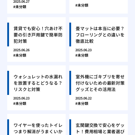
2025.06.27
未分類
未分類
賃貸でも安心！穴あけ不
畳マットは本当に必要？
要の引き戸用鍵で簡単防
フローリングとの違いを
犯対策
徹底比較
2025.06.26
2025.06.23
未分類
未分類
ウォシュレットの水漏れ
室外機にゴキブリを寄せ
を放置するとどうなる？
付けないための最新対策
リスクと対策
グッズとその活用法
2025.06.23
2025.06.22
未分類
未分類
ワイヤーを使ったトイレ
玄関鍵交換で安心をゲッ
つまり解消がうまくいか
ト！費用相場と業者選び