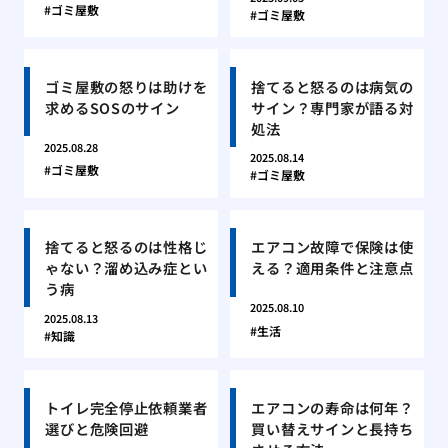
ゴミ屋敷
ゴミ屋敷
ゴミ屋敷の怒りは助けを
捨てると怒るのは病気の
求めるSOSのサイン
サイン？専門家が語る対
処法
2025.08.28
2025.08.14
ゴミ屋敷
ゴミ屋敷
捨てると怒るのは性格じ
エアコン故障で保険は使
ゃない？溜め込み症とい
える？適用条件と注意点
う病
2025.08.10
2025.08.13
生活
知識
トイレ完全停止依頼業者
エアコンの寿命は何年？
選びと危険回避
買い替えサインと長持ち