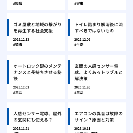
知識
害虫
ゴミ屋敷と地域の繋がり
トイレ詰まり解消後に流
を再生する社会支援
すべきではないもの
2025.12.13
2025.12.06
知識
生活
オートロック鍵のメンテ
玄関の人感センサー電
ナンスと長持ちさせる秘
球、よくあるトラブルと
訣
解決策
2025.12.03
2025.11.26
生活
生活
人感センサー電球、屋外
エアコンの異音は故障の
の玄関にも使える？
サイン？原因と対策
2025.11.21
2025.10.11