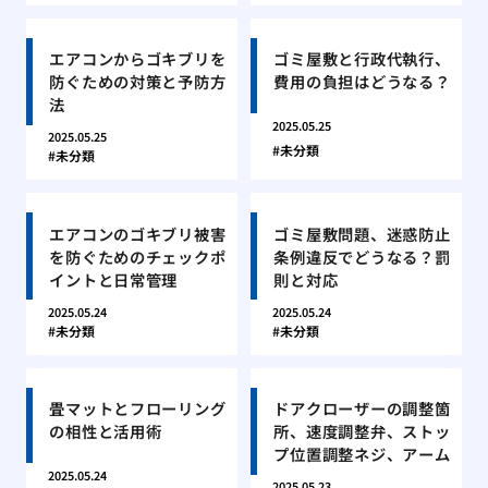
エアコンからゴキブリを
ゴミ屋敷と行政代執行、
防ぐための対策と予防方
費用の負担はどうなる？
法
2025.05.25
2025.05.25
未分類
未分類
エアコンのゴキブリ被害
ゴミ屋敷問題、迷惑防止
を防ぐためのチェックポ
条例違反でどうなる？罰
イントと日常管理
則と対応
2025.05.24
2025.05.24
未分類
未分類
畳マットとフローリング
ドアクローザーの調整箇
の相性と活用術
所、速度調整弁、ストッ
プ位置調整ネジ、アーム
2025.05.24
2025.05.23