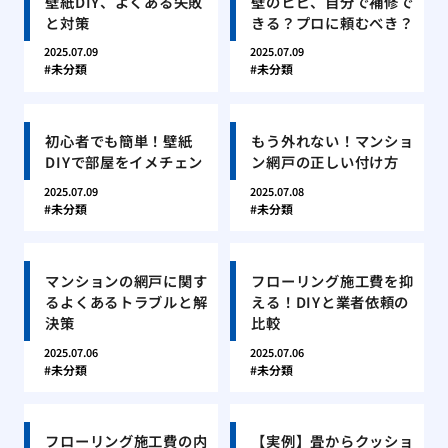
壁紙DIY、よくある失敗
壁のヒビ、自分で補修で
と対策
きる？プロに頼むべき？
2025.07.09
2025.07.09
未分類
未分類
初心者でも簡単！壁紙
もう外れない！マンショ
DIYで部屋をイメチェン
ン網戸の正しい付け方
2025.07.09
2025.07.08
未分類
未分類
マンションの網戸に関す
フローリング施工費を抑
るよくあるトラブルと解
える！DIYと業者依頼の
決策
比較
2025.07.06
2025.07.06
未分類
未分類
フローリング施工費の内
【実例】畳からクッショ