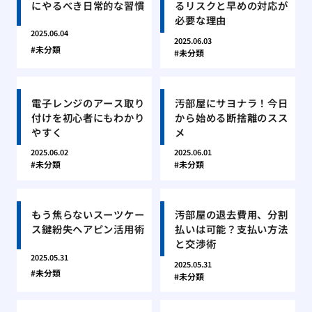
にやるべき日常的な習慣
るリスクと早めの対応が
必要な理由
2025.06.04
2025.06.03
未分類
未分類
電子レンジのアース取り
汚部屋にサヨナラ！今日
付けを初心者にもわかり
から始める断捨離のスス
やすく
メ
2025.06.02
2025.06.01
未分類
未分類
もう焦らないスーツケー
汚部屋の退去費用、分割
ス鍵紛失ヘアピン活用術
払いは可能？支払い方法
と交渉術
2025.05.31
2025.05.31
未分類
未分類