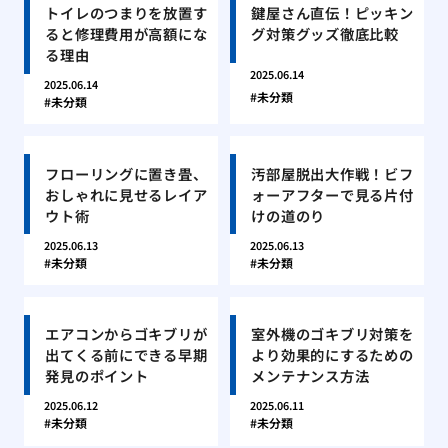
トイレのつまりを放置す
鍵屋さん直伝！ピッキン
ると修理費用が高額にな
グ対策グッズ徹底比較
る理由
2025.06.14
2025.06.14
未分類
未分類
フローリングに置き畳、
汚部屋脱出大作戦！ビフ
おしゃれに見せるレイア
ォーアフターで見る片付
ウト術
けの道のり
2025.06.13
2025.06.13
未分類
未分類
エアコンからゴキブリが
室外機のゴキブリ対策を
出てくる前にできる早期
より効果的にするための
発見のポイント
メンテナンス方法
2025.06.12
2025.06.11
未分類
未分類