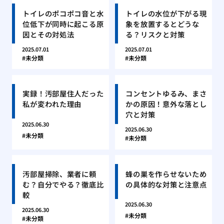
トイレのポコポコ音と水
トイレの水位が下がる現
位低下が同時に起こる原
象を放置するとどうな
因とその対処法
る？リスクと対策
2025.07.01
2025.07.01
未分類
未分類
実録！汚部屋住人だった
コンセントゆるみ、まさ
私が変われた理由
かの原因！意外な落とし
穴と対策
2025.06.30
2025.06.30
未分類
未分類
汚部屋掃除、業者に頼
蜂の巣を作らせないため
む？自分でやる？徹底比
の具体的な対策と注意点
較
2025.06.30
2025.06.30
未分類
未分類