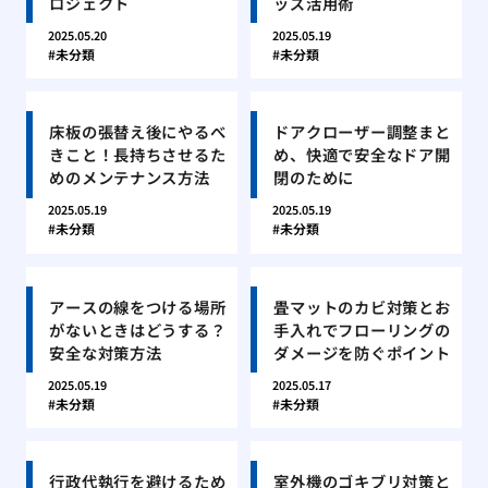
ロジェクト
ッズ活用術
2025.05.20
2025.05.19
未分類
未分類
床板の張替え後にやるべ
ドアクローザー調整まと
きこと！長持ちさせるた
め、快適で安全なドア開
めのメンテナンス方法
閉のために
2025.05.19
2025.05.19
未分類
未分類
アースの線をつける場所
畳マットのカビ対策とお
がないときはどうする？
手入れでフローリングの
安全な対策方法
ダメージを防ぐポイント
2025.05.19
2025.05.17
未分類
未分類
行政代執行を避けるため
室外機のゴキブリ対策と