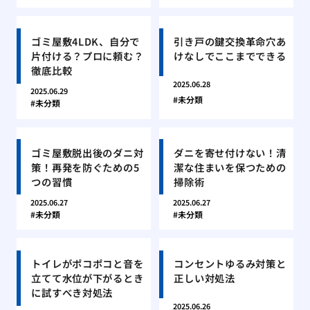
ゴミ屋敷4LDK、自分で
引き戸の鍵交換革命穴あ
片付ける？プロに頼む？
けなしでここまでできる
徹底比較
2025.06.28
2025.06.29
未分類
未分類
ゴミ屋敷脱出後のダニ対
ダニを寄せ付けない！清
策！再発を防ぐための5
潔な住まいを保つための
つの習慣
掃除術
2025.06.27
2025.06.27
未分類
未分類
トイレがポコポコと音を
コンセントゆるみ対策と
立てて水位が下がるとき
正しい対処法
に試すべき対処法
2025.06.26