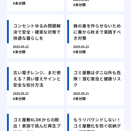
未分類
未分類
コンセントゆるみ問題解
蜂の巣を作らせないため
決で安全・確実な対策で
に春から秋まで実践すべ
快適な暮らしを
き対策
2025.05.22
2025.05.22
未分類
未分類
古い電子レンジ、まだ使
ゴミ屋敷はダニ以外も危
える？買い替えサインと
険！潜む害虫と健康リス
安全な処分方法
ク
2025.05.22
2025.05.21
未分類
未分類
ゴミ屋敷4LDKからの脱
もうリバウンドしない！
出！家族で挑んだ再生プ
ゴミ屋敷化を防ぐ収納グ