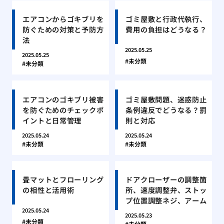
エアコンからゴキブリを
ゴミ屋敷と行政代執行、
防ぐための対策と予防方
費用の負担はどうなる？
法
2025.05.25
2025.05.25
未分類
未分類
エアコンのゴキブリ被害
ゴミ屋敷問題、迷惑防止
を防ぐためのチェックポ
条例違反でどうなる？罰
イントと日常管理
則と対応
2025.05.24
2025.05.24
未分類
未分類
畳マットとフローリング
ドアクローザーの調整箇
の相性と活用術
所、速度調整弁、ストッ
プ位置調整ネジ、アーム
2025.05.24
2025.05.23
未分類
未分類