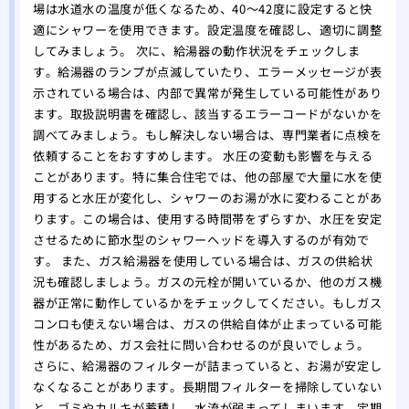
場は水道水の温度が低くなるため、40〜42度に設定すると快
適にシャワーを使用できます。設定温度を確認し、適切に調整
してみましょう。 次に、給湯器の動作状況をチェックしま
す。給湯器のランプが点滅していたり、エラーメッセージが表
示されている場合は、内部で異常が発生している可能性があり
ます。取扱説明書を確認し、該当するエラーコードがないかを
調べてみましょう。もし解決しない場合は、専門業者に点検を
依頼することをおすすめします。 水圧の変動も影響を与える
ことがあります。特に集合住宅では、他の部屋で大量に水を使
用すると水圧が変化し、シャワーのお湯が水に変わることがあ
ります。この場合は、使用する時間帯をずらすか、水圧を安定
させるために節水型のシャワーヘッドを導入するのが有効で
す。 また、ガス給湯器を使用している場合は、ガスの供給状
況も確認しましょう。ガスの元栓が開いているか、他のガス機
器が正常に動作しているかをチェックしてください。もしガス
コンロも使えない場合は、ガスの供給自体が止まっている可能
性があるため、ガス会社に問い合わせるのが良いでしょう。
さらに、給湯器のフィルターが詰まっていると、お湯が安定し
なくなることがあります。長期間フィルターを掃除していない
と、ゴミやカルキが蓄積し、水流が弱まってしまいます。定期