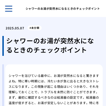
シャワーのお湯が突然水になるときのチェックポイント
ゴミ
対応
2025.05.07
未分類
ゴミ
要因
シャワーのお湯が突然水にな
ゴミ
るときのチェックポイント
節約
部屋
るた
鳩の
アプ
シャワーを浴びている最中に、お湯が突然水になると驚きます
鳩の
よね。特に寒い時期には、冷たい水が急に出ると大きなストレ
践的
スになります。この現象が起こる理由はいくつかあり、それを
理解しておくことで、トラブルを未然に防ぐことができます。
まず、最初に確認するべきなのは給湯器の設定です。給湯器の
温度が低すぎると、お湯が安定しないことがあります。特に冬