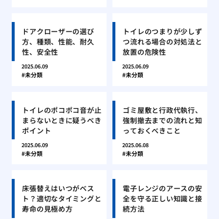
ドアクローザーの選び
トイレのつまりが少しず
方、種類、性能、耐久
つ流れる場合の対処法と
性、安全性
放置の危険性
2025.06.09
2025.06.09
未分類
未分類
トイレのポコポコ音が止
ゴミ屋敷と行政代執行、
まらないときに疑うべき
強制撤去までの流れと知
ポイント
っておくべきこと
2025.06.09
2025.06.08
未分類
未分類
床張替えはいつがベス
電子レンジのアースの安
ト？適切なタイミングと
全を守る正しい知識と接
寿命の見極め方
続方法