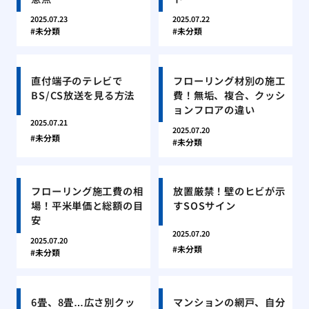
2025.07.23
2025.07.22
未分類
未分類
直付端子のテレビで
フローリング材別の施工
BS/CS放送を見る方法
費！無垢、複合、クッシ
ョンフロアの違い
2025.07.21
2025.07.20
未分類
未分類
フローリング施工費の相
放置厳禁！壁のヒビが示
場！平米単価と総額の目
すSOSサイン
安
2025.07.20
2025.07.20
未分類
未分類
6畳、8畳…広さ別クッ
マンションの網戸、自分