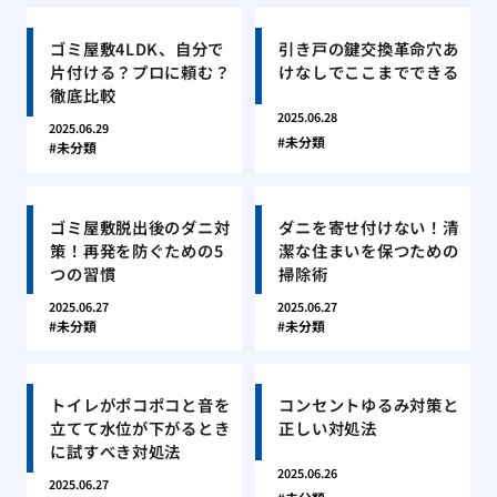
ゴミ屋敷4LDK、自分で
引き戸の鍵交換革命穴あ
片付ける？プロに頼む？
けなしでここまでできる
徹底比較
2025.06.28
2025.06.29
未分類
未分類
ゴミ屋敷脱出後のダニ対
ダニを寄せ付けない！清
策！再発を防ぐための5
潔な住まいを保つための
つの習慣
掃除術
2025.06.27
2025.06.27
未分類
未分類
トイレがポコポコと音を
コンセントゆるみ対策と
立てて水位が下がるとき
正しい対処法
に試すべき対処法
2025.06.26
2025.06.27