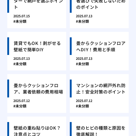
ターで網戸を選ぶポイン
者選びで失敗しないため
ト
のポイント
2025.07.15
2025.07.13
未分類
未分類
賃貸でもOK！剥がせる
畳からクッションフロア
壁紙で簡単DIY
へDIY！費用と手順
2025.07.13
2025.07.13
未分類
未分類
畳からクッションフロ
マンションの網戸外れ防
ア、業者依頼の費用相場
止！安全対策のポイント
2025.07.12
2025.07.12
未分類
未分類
壁紙の重ね貼りはOK？
壁のヒビの種類と原因を
注意点とコツ
徹底解説！