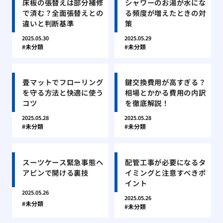
床板の張替えは部分補修
シャワーのお湯が水にな
で済む？全面張替えとの
る頻度が増えたときの対
違いと判断基準
策
2025.05.30
2025.05.29
未分類
未分類
畳マットでフローリング
鍵交換費用が高すぎる？
を守る方法と快適に使う
相場とかかる費用の内訳
コツ
を徹底解説！
2025.05.28
2025.05.28
未分類
未分類
スーツケース緊急事態ヘ
配管工事が必要になるタ
アピンで開ける裏技
イミングと注意すべきポ
イント
2025.05.26
2025.05.26
未分類
未分類