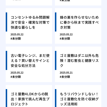
コンセントゆるみ問題解
蜂の巣を作らせないため
決で安全・確実な対策で
に春から秋まで実践すべ
快適な暮らしを
き対策
2025.05.22
2025.05.22
未分類
未分類
古い電子レンジ、まだ使
ゴミ屋敷はダニ以外も危
える？買い替えサインと
険！潜む害虫と健康リス
安全な処分方法
ク
2025.05.22
2025.05.21
未分類
未分類
ゴミ屋敷4LDKからの脱
もうリバウンドしない！
出！家族で挑んだ再生プ
ゴミ屋敷化を防ぐ収納グ
ロジェクト
ッズ活用術