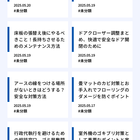
2025.05.20
2025.05.19
未分類
未分類
床板の張替え後にやるべ
ドアクローザー調整まと
きこと！長持ちさせるた
め、快適で安全なドア開
めのメンテナンス方法
閉のために
2025.05.19
2025.05.19
未分類
未分類
アースの線をつける場所
畳マットのカビ対策とお
がないときはどうする？
手入れでフローリングの
安全な対策方法
ダメージを防ぐポイント
2025.05.19
2025.05.17
未分類
未分類
行政代執行を避けるため
室外機のゴキブリ対策と
の相談窓口、ゴミ屋敷問
して重要なポイントと実