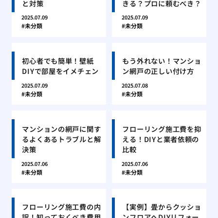
と対策
きる？プロに頼むべき？
2025.07.09
2025.07.09
未分類
未分類
初心者でも簡単！壁紙
もう外れない！マンショ
DIYで部屋をイメチェン
ン網戸の正しい付け方
2025.07.09
2025.07.08
未分類
未分類
マンションの網戸に関す
フローリング施工費を抑
るよくあるトラブルと解
える！DIYと業者依頼の
決策
比較
2025.07.06
2025.07.06
未分類
未分類
フローリング施工費の内
【実例】畳からクッショ
訳！知っておくべき費用
ンフロアへDIYリフォー