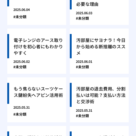
必要な理由
2025.06.04
2025.06.03
未分類
未分類
電子レンジのアース取り
汚部屋にサヨナラ！今日
付けを初心者にもわかり
から始める断捨離のスス
やすく
メ
2025.06.02
2025.06.01
未分類
未分類
もう焦らないスーツケー
汚部屋の退去費用、分割
ス鍵紛失ヘアピン活用術
払いは可能？支払い方法
と交渉術
2025.05.31
2025.05.31
未分類
未分類