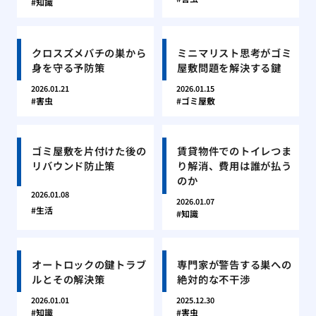
知識
クロスズメバチの巣から
ミニマリスト思考がゴミ
身を守る予防策
屋敷問題を解決する鍵
2026.01.21
2026.01.15
害虫
ゴミ屋敷
ゴミ屋敷を片付けた後の
賃貸物件でのトイレつま
リバウンド防止策
り解消、費用は誰が払う
のか
2026.01.08
2026.01.07
生活
知識
オートロックの鍵トラブ
専門家が警告する巣への
ルとその解決策
絶対的な不干渉
2026.01.01
2025.12.30
知識
害虫