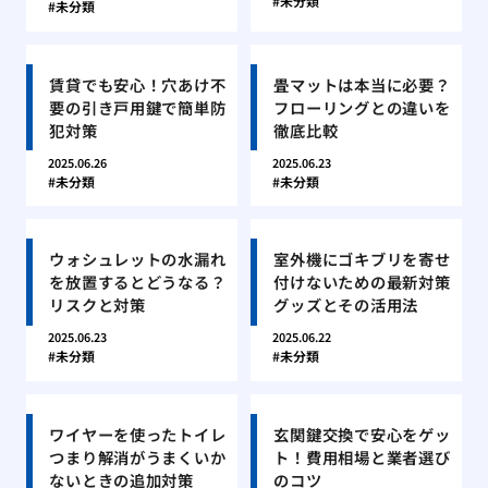
未分類
未分類
賃貸でも安心！穴あけ不
畳マットは本当に必要？
要の引き戸用鍵で簡単防
フローリングとの違いを
犯対策
徹底比較
2025.06.26
2025.06.23
未分類
未分類
ウォシュレットの水漏れ
室外機にゴキブリを寄せ
を放置するとどうなる？
付けないための最新対策
リスクと対策
グッズとその活用法
2025.06.23
2025.06.22
未分類
未分類
ワイヤーを使ったトイレ
玄関鍵交換で安心をゲッ
つまり解消がうまくいか
ト！費用相場と業者選び
ないときの追加対策
のコツ