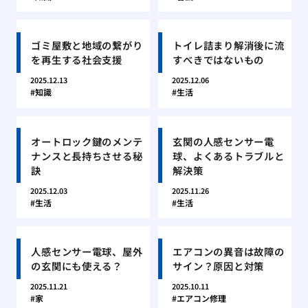
ゴミ屋敷と地域の繋がり
トイレ詰まり解消後に流
を再生する社会支援
すべきではないもの
2025.12.13
2025.12.06
知識
生活
オートロック鍵のメンテ
玄関の人感センサー電
ナンスと長持ちさせる秘
球、よくあるトラブルと
訣
解決策
2025.12.03
2025.11.26
生活
生活
人感センサー電球、屋外
エアコンの異音は故障の
の玄関にも使える？
サイン？原因と対策
2025.11.21
2025.10.11
家
エアコン修理