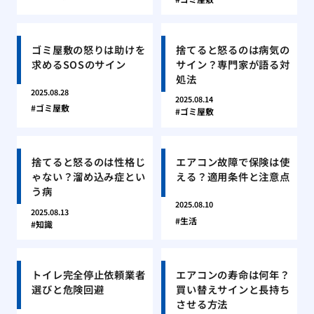
ゴミ屋敷の怒りは助けを
捨てると怒るのは病気の
求めるSOSのサイン
サイン？専門家が語る対
処法
2025.08.28
2025.08.14
ゴミ屋敷
ゴミ屋敷
捨てると怒るのは性格じ
エアコン故障で保険は使
ゃない？溜め込み症とい
える？適用条件と注意点
う病
2025.08.10
2025.08.13
生活
知識
トイレ完全停止依頼業者
エアコンの寿命は何年？
選びと危険回避
買い替えサインと長持ち
させる方法