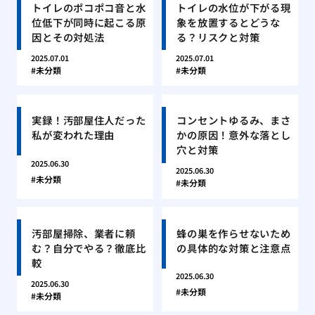
トイレのポコポコ音と水
トイレの水位が下がる現
位低下が同時に起こる原
象を放置するとどうな
因とその対処法
る？リスクと対策
2025.07.01
2025.07.01
未分類
未分類
実録！汚部屋住人だった
コンセントゆるみ、まさ
私が変われた理由
かの原因！意外な落とし
穴と対策
2025.06.30
2025.06.30
未分類
未分類
汚部屋掃除、業者に頼
蜂の巣を作らせないため
む？自分でやる？徹底比
の具体的な対策と注意点
較
2025.06.30
2025.06.30
未分類
未分類