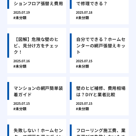
ションフロア張替え費用
で修理できる？
2025.07.19
2025.07.18
未分類
未分類
【図解】危険な壁のヒ
自分でできる？ホームセ
ビ、見分け方をチェッ
ンターの網戸張替えキッ
ク！
ト
2025.07.16
2025.07.15
未分類
未分類
マンションの網戸簡単装
壁のヒビ補修、費用相場
着ガイド
は？DIYと業者比較
2025.07.15
2025.07.15
未分類
未分類
失敗しない！ホームセン
フローリング施工費、業