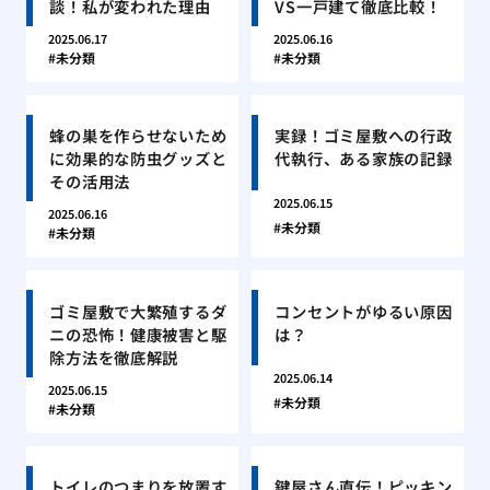
談！私が変われた理由
VS一戸建て徹底比較！
2025.06.17
2025.06.16
未分類
未分類
蜂の巣を作らせないため
実録！ゴミ屋敷への行政
に効果的な防虫グッズと
代執行、ある家族の記録
その活用法
2025.06.15
2025.06.16
未分類
未分類
ゴミ屋敷で大繁殖するダ
コンセントがゆるい原因
ニの恐怖！健康被害と駆
は？
除方法を徹底解説
2025.06.14
2025.06.15
未分類
未分類
トイレのつまりを放置す
鍵屋さん直伝！ピッキン