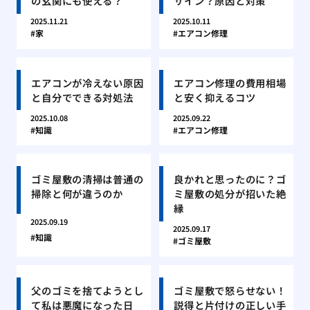
の玄関にも使える？
サイン？原因と対策
2025.11.21
2025.10.11
家
エアコン修理
エアコンが冷えない原因
エアコン修理の費用相場
と自分でできる対処法
と安く抑えるコツ
2025.10.08
2025.09.22
知識
エアコン修理
ゴミ屋敷の清掃は普通の
良かれと思ったのに？ゴ
掃除と何が違うのか
ミ屋敷の処分が招いた絶
縁
2025.09.19
2025.09.17
知識
ゴミ屋敷
父のゴミを捨てようとし
ゴミ屋敷で怒らせない！
て私は悪魔になった日
説得と片付けの正しい手