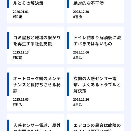
ルとその解決策
絶対的な不干渉
2026.01.01
2025.12.30
知識
害虫
ゴミ屋敷と地域の繋がり
トイレ詰まり解消後に流
を再生する社会支援
すべきではないもの
2025.12.13
2025.12.06
知識
生活
オートロック鍵のメンテ
玄関の人感センサー電
ナンスと長持ちさせる秘
球、よくあるトラブルと
訣
解決策
2025.12.03
2025.11.26
生活
生活
人感センサー電球、屋外
エアコンの異音は故障の