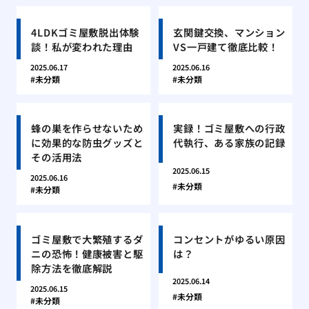
4LDKゴミ屋敷脱出体験
玄関鍵交換、マンション
談！私が変われた理由
VS一戸建て徹底比較！
2025.06.17
2025.06.16
未分類
未分類
蜂の巣を作らせないため
実録！ゴミ屋敷への行政
に効果的な防虫グッズと
代執行、ある家族の記録
その活用法
2025.06.15
2025.06.16
未分類
未分類
ゴミ屋敷で大繁殖するダ
コンセントがゆるい原因
ニの恐怖！健康被害と駆
は？
除方法を徹底解説
2025.06.14
2025.06.15
未分類
未分類