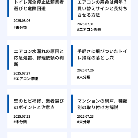
トイレ完全停止依頼業者
エアコンの寿命は何年？
選びと危険回避
買い替えサインと長持ち
させる方法
2025.08.06
2025.07.31
未分類
エアコン修理
エアコン水漏れの原因と
手軽さに飛びついたトイ
応急処置、修理依頼の判
レ掃除の落とし穴
断
2025.07.26
2025.07.27
未分類
エアコン修理
壁のヒビ補修、業者選び
マンションの網戸、種類
のポイントと注意点
別の取り付け方解説
2025.07.23
2025.07.23
未分類
未分類