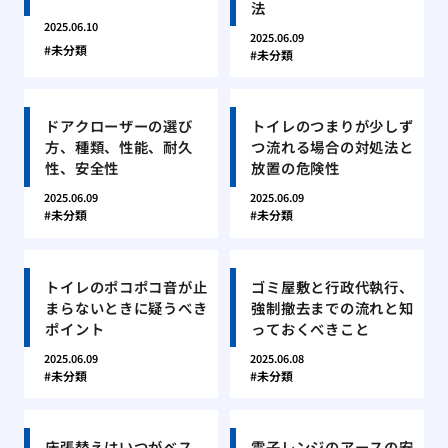
法
2025.06.10
2025.06.09
未分類
未分類
ドアクローザーの選び
トイレのつまりが少しず
方、種類、性能、耐久
つ流れる場合の対処法と
性、安全性
放置の危険性
2025.06.09
2025.06.09
未分類
未分類
トイレのポコポコ音が止
ゴミ屋敷と行政代執行、
まらないときに疑うべき
強制撤去までの流れと知
ポイント
っておくべきこと
2025.06.09
2025.06.08
未分類
未分類
床張替えはいつがベス
電子レンジのアースの安