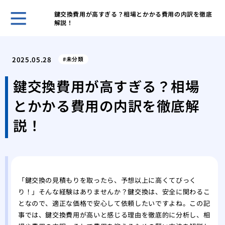
鍵交換費用が高すぎる？相場とかかる費用の内訳を徹底
解説！
ゴミ
対応
2025.05.28
未分類
ゴミ
要因
鍵交換費用が高すぎる？相場
ゴミ
とかかる費用の内訳を徹底解
節約
部屋
説！
るた
鳩の
アプ
鳩の
践的
「鍵交換の見積もりを取ったら、予想以上に高くてびっく
り！」そんな経験はありませんか？鍵交換は、安全に関わるこ
となので、適正な価格で安心して依頼したいですよね。この記
事では、鍵交換費用が高いと感じる理由を徹底的に分析し、相