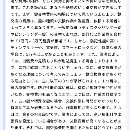
場や費用の内訳、そして費用を抑えるための賢い方法を解説し
ます。これを読めば、あなたも納得のいく鍵交換ができるはず
です。まず、鍵交換費用の相場について見ていきましょう。鍵
交換の費用は、鍵の種類や交換作業の難易度、依頼する業者に
よって大きく異なります。一般的な鍵（ディスクシリンダー錠
やピンシリンダー錠）の交換であれば、部品代と作業費を合わ
せて1万円～3万円程度が相場です。しかし、防犯性能の高い
ディンプルキーや、電気錠、スマートロックなど、特殊な鍵の
場合は、5万円以上かかることもあります。また、業者によっ
ては、出張費や見積もり料が別途発生する場合もありますの
で、事前に確認しておくと良いでしょう。次に、鍵交換費用が
高くなる理由について考えてみましょう。鍵交換費用が高くな
る理由としては、主に以下の３つが挙げられます。１つ目は、
鍵の種類です。防犯性能の高い鍵は、構造が複雑で部品代が高
いため、交換費用も高くなります。２つ目は、作業の難易度で
す。古い鍵や特殊な鍵の場合、交換作業に時間がかかったり、
特殊な工具が必要になるため、作業費用が高くなります。３つ
目は、業者の料金設定です。業者によっては、高い技術料や出
張費を設定している場合があり、交換費用が高くなることがあ
ります。それでは、鍵交換費用を抑えるためにはどうすれば良