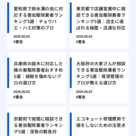
愛知県で排水溝の虫に対
東京都で店舗営業中に相
応する害虫駆除業者ラン
談できる害虫駆除業者ラ
キング5選｜チョウバ
ンキング5選｜店主に選
エ・ハエ対策のプロ
ばれる秘匿・迅速な対応
2026.06.03
2026.06.03
害虫
害虫
兵庫県の庭木に対応した
大阪府の大家さんが相談
蜂の巣駆除業者おすすめ
できる害虫駆除業者ラン
5選｜植栽を傷めないプ
キング5選｜賃貸管理の
ロの選び方
プロが教える選び方
2026.06.03
2026.06.03
害虫
害虫
京都府で夜間に相談でき
エコキュート修理費用で
る害虫駆除業者ランキン
損をしないための注意点
グ5選｜深夜の緊急対