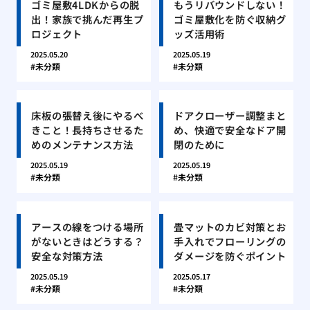
ゴミ屋敷4LDKからの脱
もうリバウンドしない！
出！家族で挑んだ再生プ
ゴミ屋敷化を防ぐ収納グ
ロジェクト
ッズ活用術
2025.05.20
2025.05.19
未分類
未分類
床板の張替え後にやるべ
ドアクローザー調整まと
きこと！長持ちさせるた
め、快適で安全なドア開
めのメンテナンス方法
閉のために
2025.05.19
2025.05.19
未分類
未分類
アースの線をつける場所
畳マットのカビ対策とお
がないときはどうする？
手入れでフローリングの
安全な対策方法
ダメージを防ぐポイント
2025.05.19
2025.05.17
未分類
未分類