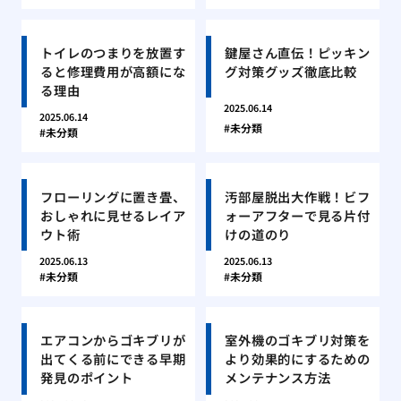
トイレのつまりを放置す
鍵屋さん直伝！ピッキン
ると修理費用が高額にな
グ対策グッズ徹底比較
る理由
2025.06.14
2025.06.14
未分類
未分類
フローリングに置き畳、
汚部屋脱出大作戦！ビフ
おしゃれに見せるレイア
ォーアフターで見る片付
ウト術
けの道のり
2025.06.13
2025.06.13
未分類
未分類
エアコンからゴキブリが
室外機のゴキブリ対策を
出てくる前にできる早期
より効果的にするための
発見のポイント
メンテナンス方法