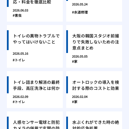
応・料金を徹底比較
2026.05.24
2026.06.03
水道修理
害虫
トイレの異物トラブルで
大阪の韓国スタジオ前撮
やってはいけないこと
りで失敗しないための注
意点まとめ
2026.05.16
2026.05.05
トイレ
家
トイレ詰まり解消の最終
オートロックの導入を検
手段、高圧洗浄とは何か
討する際のコストと効果
2026.02.09
2026.02.04
トイレ
家
人感センサー電球と防犯
水ぶくれができた時の絶
カメラの併用で玄関の防
対的応急処置