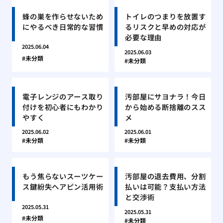
蜂の巣を作らせないため
トイレのつまりを放置す
にやるべき日常的な習慣
るリスクと早めの対応が
必要な理由
2025.06.04
2025.06.03
未分類
未分類
電子レンジのアース取り
汚部屋にサヨナラ！今日
付けを初心者にもわかり
から始める断捨離のスス
やすく
メ
2025.06.02
2025.06.01
未分類
未分類
もう焦らないスーツケー
汚部屋の退去費用、分割
ス鍵紛失ヘアピン活用術
払いは可能？支払い方法
と交渉術
2025.05.31
2025.05.31
未分類
未分類