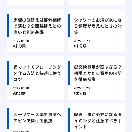
床板の張替えは部分補修
シャワーのお湯が水にな
で済む？全面張替えとの
る頻度が増えたときの対
違いと判断基準
策
2025.05.30
2025.05.29
未分類
未分類
畳マットでフローリング
鍵交換費用が高すぎる？
を守る方法と快適に使う
相場とかかる費用の内訳
コツ
を徹底解説！
2025.05.28
2025.05.28
未分類
未分類
スーツケース緊急事態ヘ
配管工事が必要になるタ
アピンで開ける裏技
イミングと注意すべきポ
イント