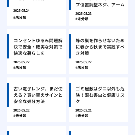
プ位置調整ネジ、アーム
2025.05.24
2025.05.23
未分類
未分類
コンセントゆるみ問題解
蜂の巣を作らせないため
決で安全・確実な対策で
に春から秋まで実践すべ
快適な暮らしを
き対策
2025.05.22
2025.05.22
未分類
未分類
古い電子レンジ、まだ使
ゴミ屋敷はダニ以外も危
える？買い替えサインと
険！潜む害虫と健康リス
安全な処分方法
ク
2025.05.22
2025.05.21
未分類
未分類