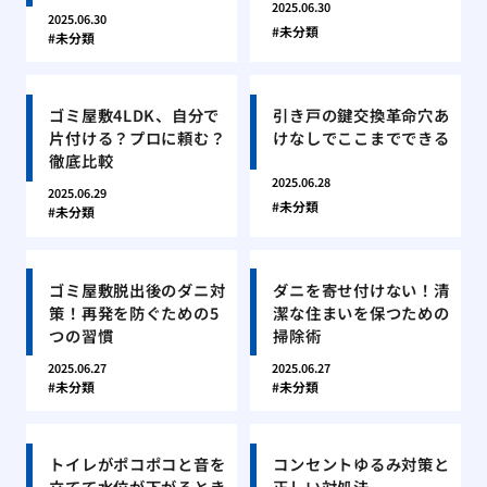
2025.06.30
2025.06.30
未分類
未分類
ゴミ屋敷4LDK、自分で
引き戸の鍵交換革命穴あ
片付ける？プロに頼む？
けなしでここまでできる
徹底比較
2025.06.28
2025.06.29
未分類
未分類
ゴミ屋敷脱出後のダニ対
ダニを寄せ付けない！清
策！再発を防ぐための5
潔な住まいを保つための
つの習慣
掃除術
2025.06.27
2025.06.27
未分類
未分類
トイレがポコポコと音を
コンセントゆるみ対策と
立てて水位が下がるとき
正しい対処法