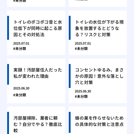
未分類
トイレのポコポコ音と水
トイレの水位が下がる現
位低下が同時に起こる原
象を放置するとどうな
因とその対処法
る？リスクと対策
2025.07.01
2025.07.01
未分類
未分類
実録！汚部屋住人だった
コンセントゆるみ、まさ
私が変われた理由
かの原因！意外な落とし
穴と対策
2025.06.30
2025.06.30
未分類
未分類
汚部屋掃除、業者に頼
蜂の巣を作らせないため
む？自分でやる？徹底比
の具体的な対策と注意点
較