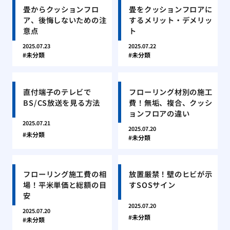
畳からクッションフロ
畳をクッションフロアに
ア、後悔しないための注
するメリット・デメリッ
意点
ト
2025.07.23
2025.07.22
未分類
未分類
直付端子のテレビで
フローリング材別の施工
BS/CS放送を見る方法
費！無垢、複合、クッシ
ョンフロアの違い
2025.07.21
2025.07.20
未分類
未分類
フローリング施工費の相
放置厳禁！壁のヒビが示
場！平米単価と総額の目
すSOSサイン
安
2025.07.20
2025.07.20
未分類
未分類