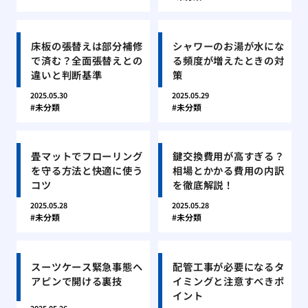
床板の張替えは部分補修
シャワーのお湯が水にな
で済む？全面張替えとの
る頻度が増えたときの対
違いと判断基準
策
2025.05.30
2025.05.29
未分類
未分類
畳マットでフローリング
鍵交換費用が高すぎる？
を守る方法と快適に使う
相場とかかる費用の内訳
コツ
を徹底解説！
2025.05.28
2025.05.28
未分類
未分類
スーツケース緊急事態ヘ
配管工事が必要になるタ
アピンで開ける裏技
イミングと注意すべきポ
イント