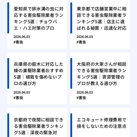
愛知県で排水溝の虫に対
東京都で店舗営業中に相
応する害虫駆除業者ラン
談できる害虫駆除業者ラ
キング5選｜チョウバ
ンキング5選｜店主に選
エ・ハエ対策のプロ
ばれる秘匿・迅速な対応
2026.06.03
2026.06.03
害虫
害虫
兵庫県の庭木に対応した
大阪府の大家さんが相談
蜂の巣駆除業者おすすめ
できる害虫駆除業者ラン
5選｜植栽を傷めないプ
キング5選｜賃貸管理の
ロの選び方
プロが教える選び方
2026.06.03
2026.06.03
害虫
害虫
京都府で夜間に相談でき
エコキュート修理費用で
る害虫駆除業者ランキン
損をしないための注意点
グ5選｜深夜の緊急対