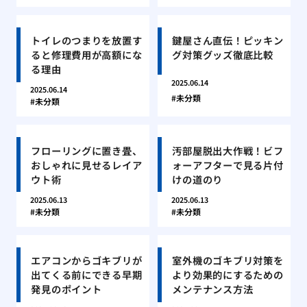
トイレのつまりを放置す
鍵屋さん直伝！ピッキン
ると修理費用が高額にな
グ対策グッズ徹底比較
る理由
2025.06.14
2025.06.14
未分類
未分類
フローリングに置き畳、
汚部屋脱出大作戦！ビフ
おしゃれに見せるレイア
ォーアフターで見る片付
ウト術
けの道のり
2025.06.13
2025.06.13
未分類
未分類
エアコンからゴキブリが
室外機のゴキブリ対策を
出てくる前にできる早期
より効果的にするための
発見のポイント
メンテナンス方法