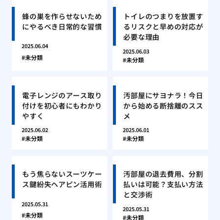
蜂の巣を作らせないため
トイレのつまりを放置す
にやるべき日常的な習慣
るリスクと早めの対応が
必要な理由
2025.06.04
2025.06.03
未分類
未分類
電子レンジのアース取り
汚部屋にサヨナラ！今日
付けを初心者にもわかり
から始める断捨離のスス
やすく
メ
2025.06.02
2025.06.01
未分類
未分類
もう焦らないスーツケー
汚部屋の退去費用、分割
ス鍵紛失ヘアピン活用術
払いは可能？支払い方法
と交渉術
2025.05.31
2025.05.31
未分類
未分類