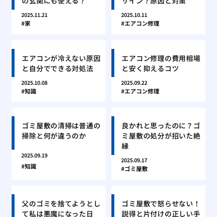
の玄関にも使える？
サイン？原因と対策
2025.11.21
2025.10.11
家
エアコン修理
エアコンが冷えない原因
エアコン修理の費用相場
と自分でできる対処法
と安く抑えるコツ
2025.10.08
2025.09.22
知識
エアコン修理
ゴミ屋敷の清掃は普通の
良かれと思ったのに？ゴ
掃除と何が違うのか
ミ屋敷の処分が招いた絶
縁
2025.09.19
2025.09.17
知識
ゴミ屋敷
父のゴミを捨てようとし
ゴミ屋敷で怒らせない！
て私は悪魔になった日
説得と片付けの正しい手