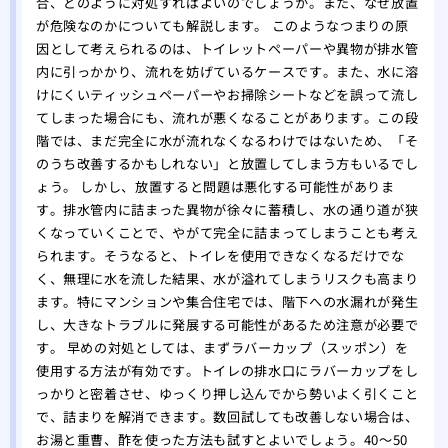
合、どのように対処すればよいのでしょうか。また、なぜ放置
が危険なのかについても解説します。 このようなつまりの原
因として考えられるのは、トイレットペーパーや異物が排水管
内に引っかかり、流れを妨げているケースです。また、水に溶
けにくいティッシュペーパーやお掃除シートなどを誤って流し
てしまった場合にも、流れが悪くなることがあります。この段
階では、まだ完全に水が流れなくなるわけではないため、「そ
のうち改善するかもしれない」と放置してしまう方もいるでし
ょう。 しかし、放置すると問題は悪化する可能性がありま
す。排水管内に詰まった異物が徐々に蓄積し、水の通り道が狭
くなっていくことで、やがて完全に詰まってしまうことも考え
られます。そうなると、トイレを使用できなくなるだけでな
く、無理に水を流した結果、水が溢れてしまうリスクも高まり
ます。特にマンションや集合住宅では、階下への水漏れが発生
し、大きなトラブルに発展する可能性があるため注意が必要で
す。 早めの対処としては、まずラバーカップ（スッポン）を
使用する方法が有効です。トイレの排水口にラバーカップをし
っかりと密着させ、ゆっくり押し込んでから勢いよく引くこと
で、詰まりを解消できます。数回試しても改善しない場合は、
お湯と重曹、酢を使った方法も試すとよいでしょう。40〜50