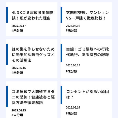
4LDKゴミ屋敷脱出体験
玄関鍵交換、マンション
談！私が変われた理由
VS一戸建て徹底比較！
2025.06.17
2025.06.16
未分類
未分類
蜂の巣を作らせないため
実録！ゴミ屋敷への行政
に効果的な防虫グッズと
代執行、ある家族の記録
その活用法
2025.06.15
2025.06.16
未分類
未分類
ゴミ屋敷で大繁殖するダ
コンセントがゆるい原因
ニの恐怖！健康被害と駆
は？
除方法を徹底解説
2025.06.14
2025.06.15
未分類
未分類