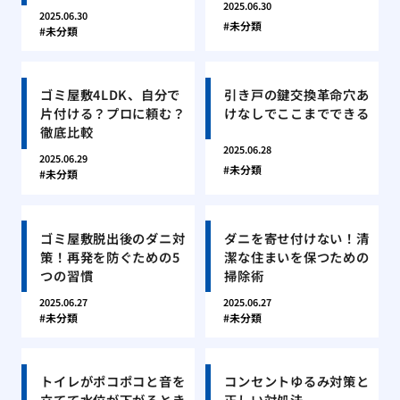
2025.06.30
2025.06.30
未分類
未分類
ゴミ屋敷4LDK、自分で
引き戸の鍵交換革命穴あ
片付ける？プロに頼む？
けなしでここまでできる
徹底比較
2025.06.28
2025.06.29
未分類
未分類
ゴミ屋敷脱出後のダニ対
ダニを寄せ付けない！清
策！再発を防ぐための5
潔な住まいを保つための
つの習慣
掃除術
2025.06.27
2025.06.27
未分類
未分類
トイレがポコポコと音を
コンセントゆるみ対策と
立てて水位が下がるとき
正しい対処法