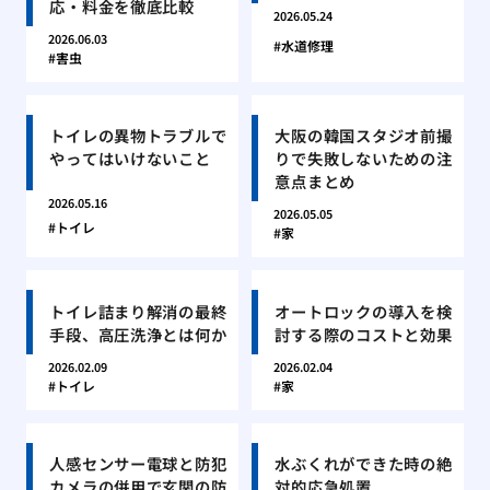
応・料金を徹底比較
2026.05.24
2026.06.03
水道修理
害虫
トイレの異物トラブルで
大阪の韓国スタジオ前撮
やってはいけないこと
りで失敗しないための注
意点まとめ
2026.05.16
2026.05.05
トイレ
家
トイレ詰まり解消の最終
オートロックの導入を検
手段、高圧洗浄とは何か
討する際のコストと効果
2026.02.09
2026.02.04
トイレ
家
人感センサー電球と防犯
水ぶくれができた時の絶
カメラの併用で玄関の防
対的応急処置