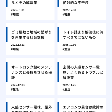
ルとその解決策
絶対的な不干渉
2026.01.01
2025.12.30
知識
害虫
ゴミ屋敷と地域の繋がり
トイレ詰まり解消後に流
を再生する社会支援
すべきではないもの
2025.12.13
2025.12.06
知識
生活
オートロック鍵のメンテ
玄関の人感センサー電
ナンスと長持ちさせる秘
球、よくあるトラブルと
訣
解決策
2025.12.03
2025.11.26
生活
生活
人感センサー電球、屋外
エアコンの異音は故障の