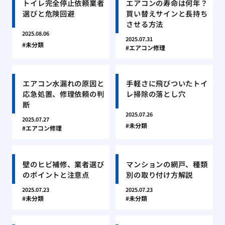
トイレ完全停止依頼業者
エアコンの寿命は何年？
選びと危険回避
買い替えサインと長持ち
させる方法
2025.08.06
2025.07.31
未分類
エアコン修理
エアコン水漏れの原因と
手軽さに飛びついたトイ
応急処置、修理依頼の判
レ掃除の落とし穴
断
2025.07.26
2025.07.27
未分類
エアコン修理
壁のヒビ補修、業者選び
マンションの網戸、種類
のポイントと注意点
別の取り付け方解説
2025.07.23
2025.07.23
未分類
未分類