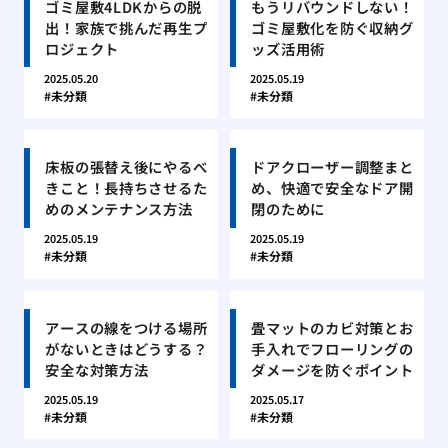
ゴミ屋敷4LDKからの脱
もうリバウンドしない！
出！家族で挑んだ再生プ
ゴミ屋敷化を防ぐ収納グ
ロジェクト
ッズ活用術
2025.05.20
2025.05.19
未分類
未分類
床板の張替え後にやるべ
ドアクローザー調整まと
きこと！長持ちさせるた
め、快適で安全なドア開
めのメンテナンス方法
閉のために
2025.05.19
2025.05.19
未分類
未分類
アースの線をつける場所
畳マットのカビ対策とお
がないときはどうする？
手入れでフローリングの
安全な対策方法
ダメージを防ぐポイント
2025.05.19
2025.05.17
未分類
未分類