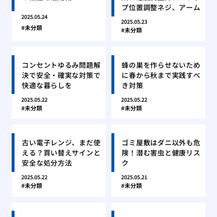
プ位置調整ネジ、アーム
2025.05.24
2025.05.23
未分類
未分類
コンセントゆるみ問題解
蜂の巣を作らせないため
決で安全・確実な対策で
に春から秋まで実践すべ
快適な暮らしを
き対策
2025.05.22
2025.05.22
未分類
未分類
古い電子レンジ、まだ使
ゴミ屋敷はダニ以外も危
える？買い替えサインと
険！潜む害虫と健康リス
安全な処分方法
ク
2025.05.22
2025.05.21
未分類
未分類