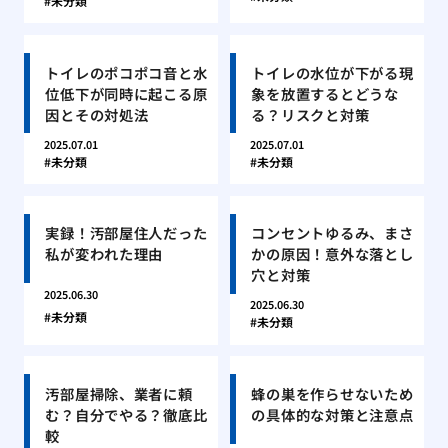
未分類
トイレのポコポコ音と水
トイレの水位が下がる現
位低下が同時に起こる原
象を放置するとどうな
因とその対処法
る？リスクと対策
2025.07.01
2025.07.01
未分類
未分類
実録！汚部屋住人だった
コンセントゆるみ、まさ
私が変われた理由
かの原因！意外な落とし
穴と対策
2025.06.30
2025.06.30
未分類
未分類
汚部屋掃除、業者に頼
蜂の巣を作らせないため
む？自分でやる？徹底比
の具体的な対策と注意点
較