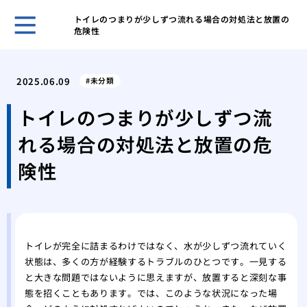
トイレのつまりが少しずつ流れる場合の対処法と放置の
危険性
ゴミ
対応
2025.06.09
未分類
ゴミ
要因
トイレのつまりが少しずつ流
ゴミ
れる場合の対処法と放置の危
節約
部屋
険性
るた
鳩の
アプ
鳩の
践的
トイレが完全に詰まるわけではなく、水が少しずつ流れていく
状態は、多くの方が経験するトラブルのひとつです。一見する
と大きな問題ではないように思えますが、放置すると深刻な事
態を招くこともあります。では、このような状況になった場