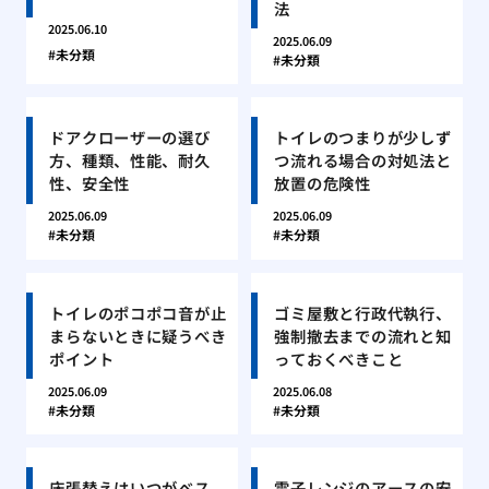
法
2025.06.10
2025.06.09
未分類
未分類
ドアクローザーの選び
トイレのつまりが少しず
方、種類、性能、耐久
つ流れる場合の対処法と
性、安全性
放置の危険性
2025.06.09
2025.06.09
未分類
未分類
トイレのポコポコ音が止
ゴミ屋敷と行政代執行、
まらないときに疑うべき
強制撤去までの流れと知
ポイント
っておくべきこと
2025.06.09
2025.06.08
未分類
未分類
床張替えはいつがベス
電子レンジのアースの安