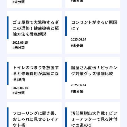
未分類
未分類
ゴミ屋敷で大繁殖するダ
コンセントがゆるい原因
ニの恐怖！健康被害と駆
は？
除方法を徹底解説
2025.06.14
2025.06.15
未分類
未分類
トイレのつまりを放置す
鍵屋さん直伝！ピッキン
ると修理費用が高額にな
グ対策グッズ徹底比較
る理由
2025.06.14
2025.06.14
未分類
未分類
フローリングに置き畳、
汚部屋脱出大作戦！ビフ
おしゃれに見せるレイア
ォーアフターで見る片付
ウト術
けの道のり