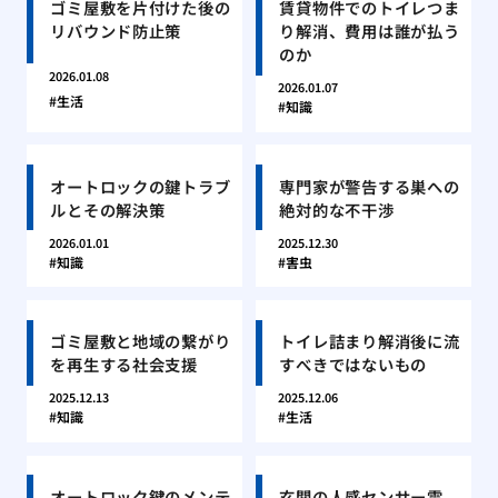
ゴミ屋敷を片付けた後の
賃貸物件でのトイレつま
リバウンド防止策
り解消、費用は誰が払う
のか
2026.01.08
2026.01.07
生活
知識
オートロックの鍵トラブ
専門家が警告する巣への
ルとその解決策
絶対的な不干渉
2026.01.01
2025.12.30
知識
害虫
ゴミ屋敷と地域の繋がり
トイレ詰まり解消後に流
を再生する社会支援
すべきではないもの
2025.12.13
2025.12.06
知識
生活
オートロック鍵のメンテ
玄関の人感センサー電