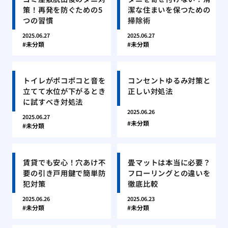
策！再発を防ぐための5
潔な住まいを保つための
つの習慣
掃除術
2025.06.27
2025.06.27
未分類
未分類
トイレがポコポコと音を
コンセントゆるみ対策と
立てて水位が下がるとき
正しい対処法
に試すべき対処法
2025.06.26
2025.06.27
未分類
未分類
賃貸でも安心！穴あけ不
畳マットは本当に必要？
要の引き戸用鍵で簡単防
フローリングとの違いを
犯対策
徹底比較
2025.06.26
2025.06.23
未分類
未分類