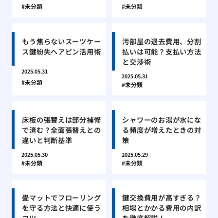
未分類
未分類
もう焦らないスーツケー
汚部屋の退去費用、分割
ス鍵紛失ヘアピン活用術
払いは可能？支払い方法
と交渉術
2025.05.31
2025.05.31
未分類
未分類
床板の張替えは部分補修
シャワーのお湯が水にな
で済む？全面張替えとの
る頻度が増えたときの対
違いと判断基準
策
2025.05.30
2025.05.29
未分類
未分類
畳マットでフローリング
鍵交換費用が高すぎる？
を守る方法と快適に使う
相場とかかる費用の内訳
コツ
を徹底解説！