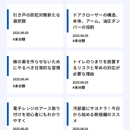
引き戸の防犯対策新たな
ドアクローザーの構造、
選択肢
本体、アーム、油圧ダン
パーの役割
2025.06.05
2025.06.05
未分類
未分類
蜂の巣を作らせないため
トイレのつまりを放置す
にやるべき日常的な習慣
るリスクと早めの対応が
必要な理由
2025.06.04
2025.06.03
未分類
未分類
電子レンジのアース取り
汚部屋にサヨナラ！今日
付けを初心者にもわかり
から始める断捨離のスス
やすく
メ
2025.06.02
2025.06.01