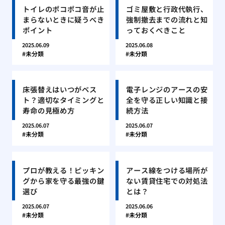
トイレのポコポコ音が止
ゴミ屋敷と行政代執行、
まらないときに疑うべき
強制撤去までの流れと知
ポイント
っておくべきこと
2025.06.09
2025.06.08
未分類
未分類
床張替えはいつがベス
電子レンジのアースの安
ト？適切なタイミングと
全を守る正しい知識と接
寿命の見極め方
続方法
2025.06.07
2025.06.07
未分類
未分類
プロが教える！ピッキン
アース線をつける場所が
グから家を守る最強の鍵
ない賃貸住宅での対処法
選び
とは？
2025.06.07
2025.06.06
未分類
未分類