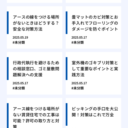
アースの線をつける場所
畳マットのカビ対策とお
がないときはどうする？
手入れでフローリングの
安全な対策方法
ダメージを防ぐポイント
2025.05.19
2025.05.17
未分類
未分類
行政代執行を避けるため
室外機のゴキブリ対策と
の相談窓口、ゴミ屋敷問
して重要なポイントと実
題解決への支援
践方法
2025.05.17
2025.05.17
未分類
未分類
アース線をつける場所が
ピッキングの手口を大公
ない賃貸住宅での工事は
開！対策はこれで万全
可能？許可の取り方と対
策