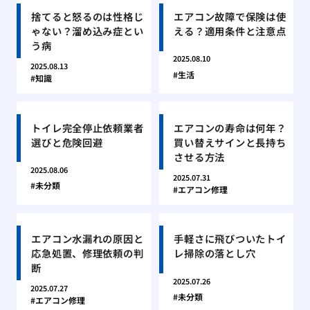
捨てると怒るのは性格じ
エアコン故障で保険は使
ゃない？溜め込み症とい
える？適用条件と注意点
う病
2025.08.10
2025.08.13
生活
知識
トイレ完全停止依頼業者
エアコンの寿命は何年？
選びと危険回避
買い替えサインと長持ち
させる方法
2025.08.06
2025.07.31
未分類
エアコン修理
エアコン水漏れの原因と
手軽さに飛びついたトイ
応急処置、修理依頼の判
レ掃除の落とし穴
断
2025.07.26
2025.07.27
未分類
エアコン修理