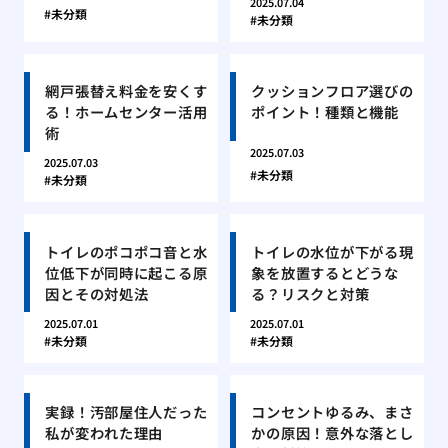
2025.07.04
未分類
未分類
網戸張替え料金を安くす
クッションフロア選びの
る！ホームセンター活用
ポイント！種類と機能
術
2025.07.03
2025.07.03
未分類
未分類
トイレのポコポコ音と水
トイレの水位が下がる現
位低下が同時に起こる原
象を放置するとどうな
因とその対処法
る？リスクと対策
2025.07.01
2025.07.01
未分類
未分類
実録！汚部屋住人だった
コンセントゆるみ、まさ
私が変われた理由
かの原因！意外な落とし