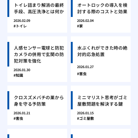
トイレ詰まり解消の最終
オートロックの導入を検
手段、高圧洗浄とは何か
討する際のコストと効果
2026.02.09
2026.02.04
トイレ
家
人感センサー電球と防犯
水ぶくれができた時の絶
カメラの併用で玄関の防
対的応急処置
犯対策を強化
2026.01.27
2026.01.30
害虫
知識
クロスズメバチの巣から
ミニマリスト思考がゴミ
身を守る予防策
屋敷問題を解決する鍵
2026.01.21
2026.01.15
害虫
ゴミ屋敷