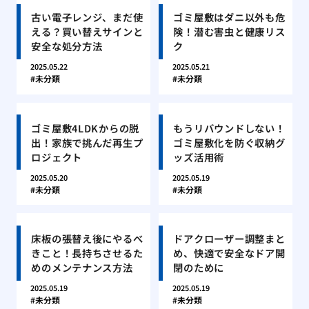
古い電子レンジ、まだ使
ゴミ屋敷はダニ以外も危
える？買い替えサインと
険！潜む害虫と健康リス
安全な処分方法
ク
2025.05.22
2025.05.21
未分類
未分類
ゴミ屋敷4LDKからの脱
もうリバウンドしない！
出！家族で挑んだ再生プ
ゴミ屋敷化を防ぐ収納グ
ロジェクト
ッズ活用術
2025.05.20
2025.05.19
未分類
未分類
床板の張替え後にやるべ
ドアクローザー調整まと
きこと！長持ちさせるた
め、快適で安全なドア開
めのメンテナンス方法
閉のために
2025.05.19
2025.05.19
未分類
未分類