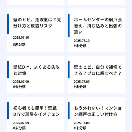
壁のヒビ、危険度は？見
ホームセンターの網戸張
分け方と放置リスク
替え、持ち込みと出張の
違い
2025.07.10
2025.07.10
未分類
未分類
壁紙DIY、よくある失敗
壁のヒビ、自分で補修で
と対策
きる？プロに頼むべき？
2025.07.09
2025.07.09
未分類
未分類
初心者でも簡単！壁紙
もう外れない！マンショ
DIYで部屋をイメチェン
ン網戸の正しい付け方
2025.07.09
2025.07.08
未分類
未分類