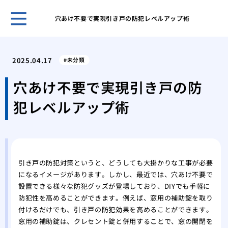
穴あけ不要で実現引き戸の防犯レベルアップ術
ゴミ
対応
2025.04.17
未分類
ゴミ
要因
穴あけ不要で実現引き戸の防
ゴミ
犯レベルアップ術
節約
部屋
るた
鳩の
アプ
引き戸の防犯対策というと、どうしても大掛かりな工事が必要
鳩の
になるイメージがあります。しかし、最近では、穴あけ不要で
践的
設置できる様々な防犯グッズが登場しており、DIYでも手軽に
防犯性を高めることができます。例えば、窓用の補助錠を取り
付けるだけでも、引き戸の防犯効果を高めることができます。
窓用の補助錠は、クレセント錠と併用することで、窓の開閉を