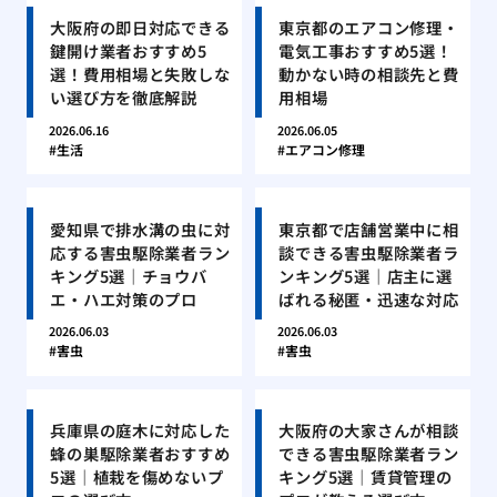
大阪府の即日対応できる
東京都のエアコン修理・
鍵開け業者おすすめ5
電気工事おすすめ5選！
選！費用相場と失敗しな
動かない時の相談先と費
い選び方を徹底解説
用相場
2026.06.16
2026.06.05
生活
エアコン修理
愛知県で排水溝の虫に対
東京都で店舗営業中に相
応する害虫駆除業者ラン
談できる害虫駆除業者ラ
キング5選｜チョウバ
ンキング5選｜店主に選
エ・ハエ対策のプロ
ばれる秘匿・迅速な対応
2026.06.03
2026.06.03
害虫
害虫
兵庫県の庭木に対応した
大阪府の大家さんが相談
蜂の巣駆除業者おすすめ
できる害虫駆除業者ラン
5選｜植栽を傷めないプ
キング5選｜賃貸管理の