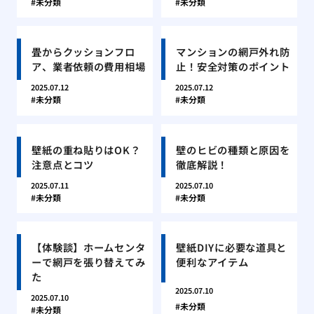
未分類
未分類
畳からクッションフロ
マンションの網戸外れ防
ア、業者依頼の費用相場
止！安全対策のポイント
2025.07.12
2025.07.12
未分類
未分類
壁紙の重ね貼りはOK？
壁のヒビの種類と原因を
注意点とコツ
徹底解説！
2025.07.11
2025.07.10
未分類
未分類
【体験談】ホームセンタ
壁紙DIYに必要な道具と
ーで網戸を張り替えてみ
便利なアイテム
た
2025.07.10
2025.07.10
未分類
未分類