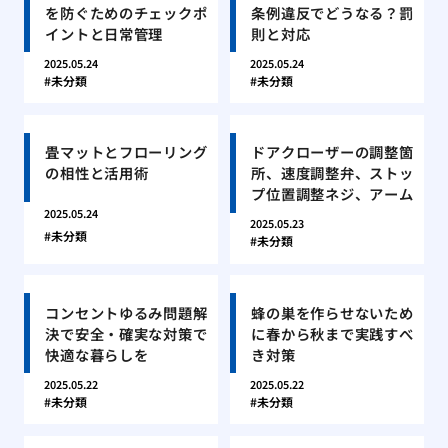
を防ぐためのチェックポ
条例違反でどうなる？罰
イントと日常管理
則と対応
2025.05.24
2025.05.24
未分類
未分類
畳マットとフローリング
ドアクローザーの調整箇
の相性と活用術
所、速度調整弁、ストッ
プ位置調整ネジ、アーム
2025.05.24
2025.05.23
未分類
未分類
コンセントゆるみ問題解
蜂の巣を作らせないため
決で安全・確実な対策で
に春から秋まで実践すべ
快適な暮らしを
き対策
2025.05.22
2025.05.22
未分類
未分類