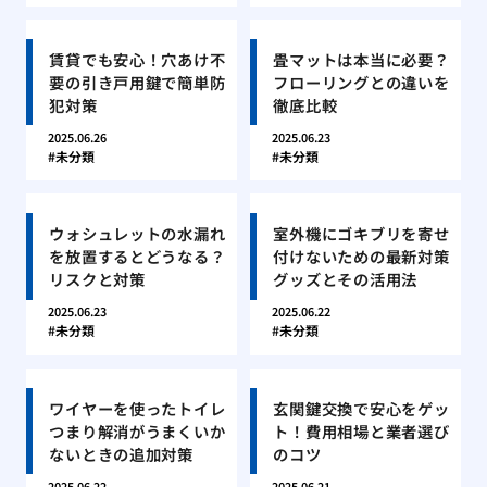
賃貸でも安心！穴あけ不
畳マットは本当に必要？
要の引き戸用鍵で簡単防
フローリングとの違いを
犯対策
徹底比較
2025.06.26
2025.06.23
未分類
未分類
ウォシュレットの水漏れ
室外機にゴキブリを寄せ
を放置するとどうなる？
付けないための最新対策
リスクと対策
グッズとその活用法
2025.06.23
2025.06.22
未分類
未分類
ワイヤーを使ったトイレ
玄関鍵交換で安心をゲッ
つまり解消がうまくいか
ト！費用相場と業者選び
ないときの追加対策
のコツ
2025.06.22
2025.06.21