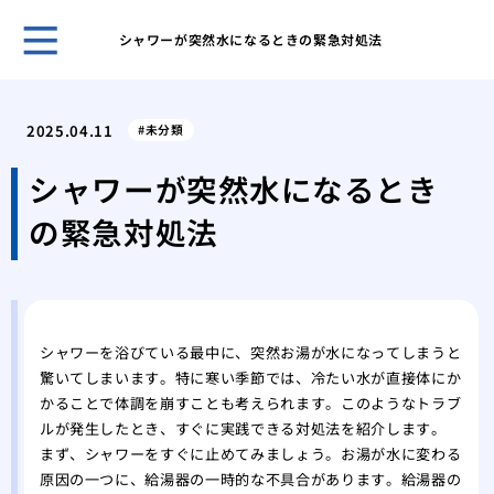
シャワーが突然水になるときの緊急対処法
ゴミ
対応
2025.04.11
未分類
ゴミ
要因
シャワーが突然水になるとき
ゴミ
の緊急対処法
節約
部屋
るた
鳩の
アプ
シャワーを浴びている最中に、突然お湯が水になってしまうと
鳩の
驚いてしまいます。特に寒い季節では、冷たい水が直接体にか
践的
かることで体調を崩すことも考えられます。このようなトラブ
ルが発生したとき、すぐに実践できる対処法を紹介します。
まず、シャワーをすぐに止めてみましょう。お湯が水に変わる
原因の一つに、給湯器の一時的な不具合があります。給湯器の