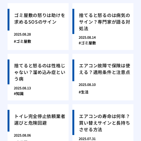
ゴミ屋敷の怒りは助けを
捨てると怒るのは病気の
求めるSOSのサイン
サイン？専門家が語る対
処法
2025.08.28
2025.08.14
ゴミ屋敷
ゴミ屋敷
捨てると怒るのは性格じ
エアコン故障で保険は使
ゃない？溜め込み症とい
える？適用条件と注意点
う病
2025.08.10
2025.08.13
生活
知識
トイレ完全停止依頼業者
エアコンの寿命は何年？
選びと危険回避
買い替えサインと長持ち
させる方法
2025.08.06
2025.07.31