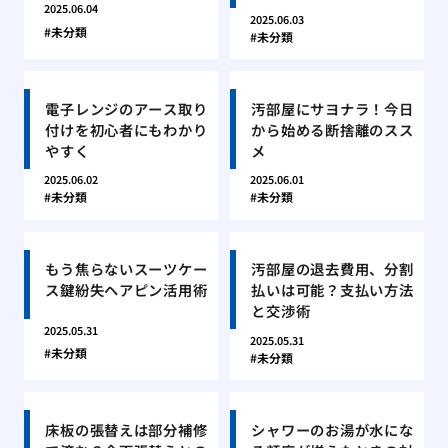
2025.06.04
2025.06.03
未分類
未分類
電子レンジのアース取り
汚部屋にサヨナラ！今日
付けを初心者にもわかり
から始める断捨離のスス
やすく
メ
2025.06.02
2025.06.01
未分類
未分類
もう焦らないスーツケー
汚部屋の退去費用、分割
ス鍵紛失ヘアピン活用術
払いは可能？支払い方法
と交渉術
2025.05.31
2025.05.31
未分類
未分類
床板の張替えは部分補修
シャワーのお湯が水にな