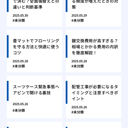
で済む？全面張替えとの
る頻度が増えたときの対
違いと判断基準
策
2025.05.30
2025.05.29
未分類
未分類
畳マットでフローリング
鍵交換費用が高すぎる？
を守る方法と快適に使う
相場とかかる費用の内訳
コツ
を徹底解説！
2025.05.28
2025.05.28
未分類
未分類
スーツケース緊急事態ヘ
配管工事が必要になるタ
アピンで開ける裏技
イミングと注意すべきポ
イント
2025.05.26
2025.05.26
未分類
未分類