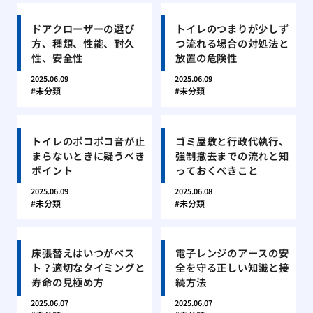
ドアクローザーの選び
トイレのつまりが少しず
方、種類、性能、耐久
つ流れる場合の対処法と
性、安全性
放置の危険性
2025.06.09
2025.06.09
未分類
未分類
トイレのポコポコ音が止
ゴミ屋敷と行政代執行、
まらないときに疑うべき
強制撤去までの流れと知
ポイント
っておくべきこと
2025.06.09
2025.06.08
未分類
未分類
床張替えはいつがベス
電子レンジのアースの安
ト？適切なタイミングと
全を守る正しい知識と接
寿命の見極め方
続方法
2025.06.07
2025.06.07