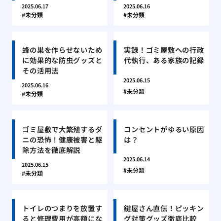
2025.06.17
2025.06.16
未分類
未分類
蜂の巣を作らせないため
実録！ゴミ屋敷への行政
に効果的な防虫グッズと
代執行、ある家族の記録
その活用法
2025.06.15
2025.06.16
未分類
未分類
ゴミ屋敷で大繁殖するダ
コンセントがゆるい原因
ニの恐怖！健康被害と駆
は？
除方法を徹底解説
2025.06.14
2025.06.15
未分類
未分類
トイレのつまりを放置す
鍵屋さん直伝！ピッキン
ると修理費用が高額にな
グ対策グッズ徹底比較