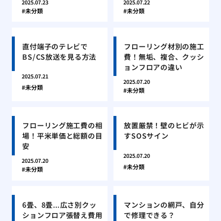
2025.07.23
2025.07.22
未分類
未分類
直付端子のテレビで
フローリング材別の施工
BS/CS放送を見る方法
費！無垢、複合、クッシ
ョンフロアの違い
2025.07.21
2025.07.20
未分類
未分類
フローリング施工費の相
放置厳禁！壁のヒビが示
場！平米単価と総額の目
すSOSサイン
安
2025.07.20
2025.07.20
未分類
未分類
6畳、8畳…広さ別クッ
マンションの網戸、自分
ションフロア張替え費用
で修理できる？