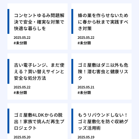
コンセントゆるみ問題解
蜂の巣を作らせないため
決で安全・確実な対策で
に春から秋まで実践すべ
快適な暮らしを
き対策
2025.05.22
2025.05.22
未分類
未分類
古い電子レンジ、まだ使
ゴミ屋敷はダニ以外も危
える？買い替えサインと
険！潜む害虫と健康リス
安全な処分方法
ク
2025.05.22
2025.05.21
未分類
未分類
ゴミ屋敷4LDKからの脱
もうリバウンドしない！
出！家族で挑んだ再生プ
ゴミ屋敷化を防ぐ収納グ
ロジェクト
ッズ活用術
2025.05.20
2025.05.19