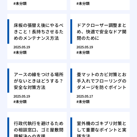
未分類
未分類
床板の張替え後にやるべ
ドアクローザー調整まと
きこと！長持ちさせるた
め、快適で安全なドア開
めのメンテナンス方法
閉のために
2025.05.19
2025.05.19
未分類
未分類
アースの線をつける場所
畳マットのカビ対策とお
がないときはどうする？
手入れでフローリングの
安全な対策方法
ダメージを防ぐポイント
2025.05.19
2025.05.17
未分類
未分類
行政代執行を避けるため
室外機のゴキブリ対策と
の相談窓口、ゴミ屋敷問
して重要なポイントと実
題解決への支援
践方法