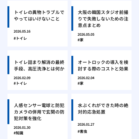
トイレの異物トラブルで
大阪の韓国スタジオ前撮
やってはいけないこと
りで失敗しないための注
意点まとめ
2026.05.16
2026.05.05
トイレ
家
トイレ詰まり解消の最終
オートロックの導入を検
手段、高圧洗浄とは何か
討する際のコストと効果
2026.02.09
2026.02.04
トイレ
家
人感センサー電球と防犯
水ぶくれができた時の絶
カメラの併用で玄関の防
対的応急処置
犯対策を強化
2026.01.27
2026.01.30
害虫
知識