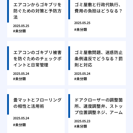
エアコンからゴキブリを
ゴミ屋敷と行政代執行、
防ぐための対策と予防方
費用の負担はどうなる？
法
2025.05.25
2025.05.25
未分類
未分類
エアコンのゴキブリ被害
ゴミ屋敷問題、迷惑防止
を防ぐためのチェックポ
条例違反でどうなる？罰
イントと日常管理
則と対応
2025.05.24
2025.05.24
未分類
未分類
畳マットとフローリング
ドアクローザーの調整箇
の相性と活用術
所、速度調整弁、ストッ
プ位置調整ネジ、アーム
2025.05.24
2025.05.23
未分類
未分類