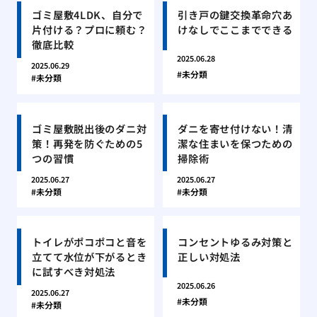
ゴミ屋敷4LDK、自分で
引き戸の鍵交換革命穴あ
片付ける？プロに頼む？
けなしでここまでできる
徹底比較
2025.06.28
2025.06.29
未分類
未分類
ゴミ屋敷脱出後のダニ対
ダニを寄せ付けない！清
策！再発を防ぐための5
潔な住まいを保つための
つの習慣
掃除術
2025.06.27
2025.06.27
未分類
未分類
トイレがポコポコと音を
コンセントゆるみ対策と
立てて水位が下がるとき
正しい対処法
に試すべき対処法
2025.06.26
2025.06.27
未分類
未分類