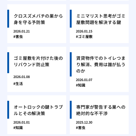
クロスズメバチの巣から
ミニマリスト思考がゴミ
身を守る予防策
屋敷問題を解決する鍵
2026.01.21
2026.01.15
害虫
ゴミ屋敷
ゴミ屋敷を片付けた後の
賃貸物件でのトイレつま
リバウンド防止策
り解消、費用は誰が払う
のか
2026.01.08
2026.01.07
生活
知識
オートロックの鍵トラブ
専門家が警告する巣への
ルとその解決策
絶対的な不干渉
2026.01.01
2025.12.30
知識
害虫