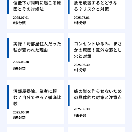
位低下が同時に起こる原
象を放置するとどうな
因とその対処法
る？リスクと対策
2025.07.01
2025.07.01
未分類
未分類
実録！汚部屋住人だった
コンセントゆるみ、まさ
私が変われた理由
かの原因！意外な落とし
穴と対策
2025.06.30
2025.06.30
未分類
未分類
汚部屋掃除、業者に頼
蜂の巣を作らせないため
む？自分でやる？徹底比
の具体的な対策と注意点
較
2025.06.30
2025.06.30
未分類
未分類