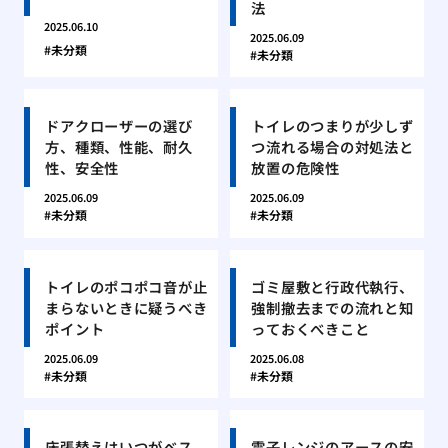
法
2025.06.10
2025.06.09
未分類
未分類
ドアクローザーの選び
トイレのつまりが少しず
方、種類、性能、耐久
つ流れる場合の対処法と
性、安全性
放置の危険性
2025.06.09
2025.06.09
未分類
未分類
トイレのポコポコ音が止
ゴミ屋敷と行政代執行、
まらないときに疑うべき
強制撤去までの流れと知
ポイント
っておくべきこと
2025.06.09
2025.06.08
未分類
未分類
床張替えはいつがベス
電子レンジのアースの安