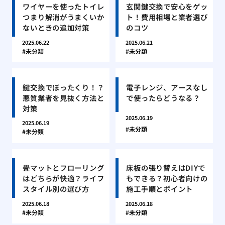
ワイヤーを使ったトイレ
玄関鍵交換で安心をゲッ
つまり解消がうまくいか
ト！費用相場と業者選び
ないときの追加対策
のコツ
2025.06.22
2025.06.21
未分類
未分類
鍵交換でぼったくり！？
電子レンジ、アースなし
悪質業者を見抜く方法と
で使ったらどうなる？
対策
2025.06.19
2025.06.19
未分類
未分類
畳マットとフローリング
床板の張り替えはDIYで
はどちらが快適？ライフ
もできる？初心者向けの
スタイル別の選び方
施工手順とポイント
2025.06.18
2025.06.18
未分類
未分類