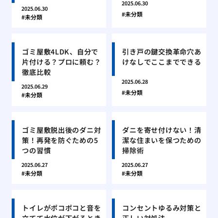
2025.06.30
2025.06.30
未分類
未分類
ゴミ屋敷4LDK、自分で
引き戸の鍵交換革命穴あ
片付ける？プロに頼む？
けなしでここまでできる
徹底比較
2025.06.28
2025.06.29
未分類
未分類
ゴミ屋敷脱出後のダニ対
ダニを寄せ付けない！清
策！再発を防ぐための5
潔な住まいを保つための
つの習慣
掃除術
2025.06.27
2025.06.27
未分類
未分類
トイレがポコポコと音を
コンセントゆるみ対策と
立てて水位が下がるとき
正しい対処法