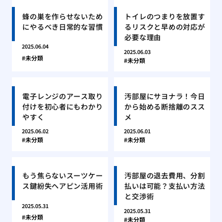
蜂の巣を作らせないため
トイレのつまりを放置す
にやるべき日常的な習慣
るリスクと早めの対応が
必要な理由
2025.06.04
2025.06.03
未分類
未分類
電子レンジのアース取り
汚部屋にサヨナラ！今日
付けを初心者にもわかり
から始める断捨離のスス
やすく
メ
2025.06.02
2025.06.01
未分類
未分類
もう焦らないスーツケー
汚部屋の退去費用、分割
ス鍵紛失ヘアピン活用術
払いは可能？支払い方法
と交渉術
2025.05.31
2025.05.31
未分類
未分類