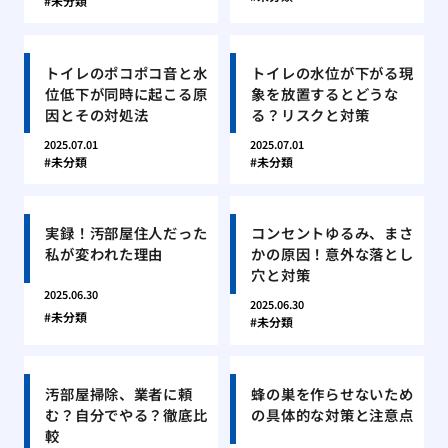
未分類
トイレのポコポコ音と水
トイレの水位が下がる現
位低下が同時に起こる原
象を放置するとどうな
因とその対処法
る？リスクと対策
2025.07.01
2025.07.01
未分類
未分類
実録！汚部屋住人だった
コンセントゆるみ、まさ
私が変われた理由
かの原因！意外な落とし
穴と対策
2025.06.30
2025.06.30
未分類
未分類
汚部屋掃除、業者に頼
蜂の巣を作らせないため
む？自分でやる？徹底比
の具体的な対策と注意点
較