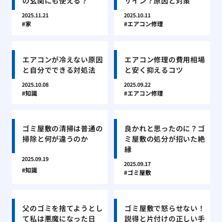
の玄関にも使える？
サイン？原因と対策
2025.11.21
2025.10.11
家
エアコン修理
エアコンが冷えない原因
エアコン修理の費用相場
と自分でできる対処法
と安く抑えるコツ
2025.10.08
2025.09.22
知識
エアコン修理
ゴミ屋敷の清掃は普通の
良かれと思ったのに？ゴ
掃除と何が違うのか
ミ屋敷の処分が招いた絶
縁
2025.09.19
2025.09.17
知識
ゴミ屋敷
父のゴミを捨てようとし
ゴミ屋敷で怒らせない！
て私は悪魔になった日
説得と片付けの正しい手