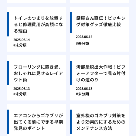
トイレのつまりを放置す
鍵屋さん直伝！ピッキン
ると修理費用が高額にな
グ対策グッズ徹底比較
る理由
2025.06.14
2025.06.14
未分類
未分類
フローリングに置き畳、
汚部屋脱出大作戦！ビフ
おしゃれに見せるレイア
ォーアフターで見る片付
ウト術
けの道のり
2025.06.13
2025.06.13
未分類
未分類
エアコンからゴキブリが
室外機のゴキブリ対策を
出てくる前にできる早期
より効果的にするための
発見のポイント
メンテナンス方法