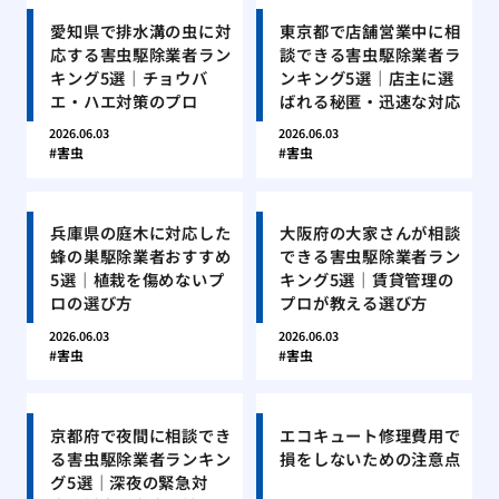
愛知県で排水溝の虫に対
東京都で店舗営業中に相
応する害虫駆除業者ラン
談できる害虫駆除業者ラ
キング5選｜チョウバ
ンキング5選｜店主に選
エ・ハエ対策のプロ
ばれる秘匿・迅速な対応
2026.06.03
2026.06.03
害虫
害虫
兵庫県の庭木に対応した
大阪府の大家さんが相談
蜂の巣駆除業者おすすめ
できる害虫駆除業者ラン
5選｜植栽を傷めないプ
キング5選｜賃貸管理の
ロの選び方
プロが教える選び方
2026.06.03
2026.06.03
害虫
害虫
京都府で夜間に相談でき
エコキュート修理費用で
る害虫駆除業者ランキン
損をしないための注意点
グ5選｜深夜の緊急対