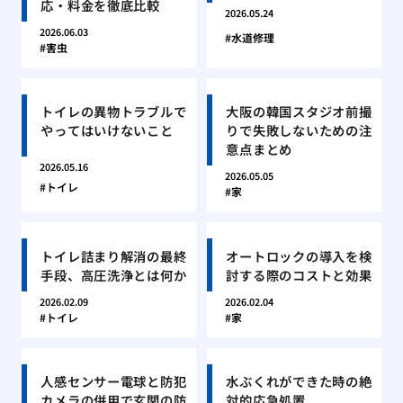
応・料金を徹底比較
2026.05.24
2026.06.03
水道修理
害虫
トイレの異物トラブルで
大阪の韓国スタジオ前撮
やってはいけないこと
りで失敗しないための注
意点まとめ
2026.05.16
2026.05.05
トイレ
家
トイレ詰まり解消の最終
オートロックの導入を検
手段、高圧洗浄とは何か
討する際のコストと効果
2026.02.09
2026.02.04
トイレ
家
人感センサー電球と防犯
水ぶくれができた時の絶
カメラの併用で玄関の防
対的応急処置