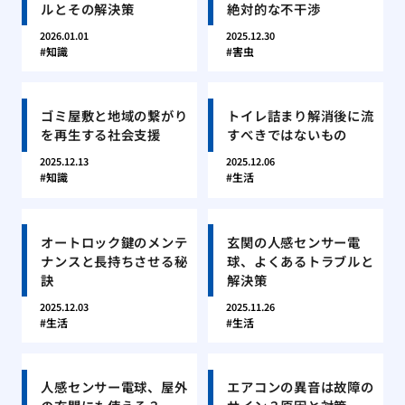
ルとその解決策
絶対的な不干渉
2026.01.01
2025.12.30
知識
害虫
ゴミ屋敷と地域の繋がり
トイレ詰まり解消後に流
を再生する社会支援
すべきではないもの
2025.12.13
2025.12.06
知識
生活
オートロック鍵のメンテ
玄関の人感センサー電
ナンスと長持ちさせる秘
球、よくあるトラブルと
訣
解決策
2025.12.03
2025.11.26
生活
生活
人感センサー電球、屋外
エアコンの異音は故障の