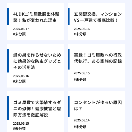
4LDKゴミ屋敷脱出体験
玄関鍵交換、マンション
談！私が変われた理由
VS一戸建て徹底比較！
2025.06.17
2025.06.16
未分類
未分類
蜂の巣を作らせないため
実録！ゴミ屋敷への行政
に効果的な防虫グッズと
代執行、ある家族の記録
その活用法
2025.06.15
2025.06.16
未分類
未分類
ゴミ屋敷で大繁殖するダ
コンセントがゆるい原因
ニの恐怖！健康被害と駆
は？
除方法を徹底解説
2025.06.14
2025.06.15
未分類
未分類