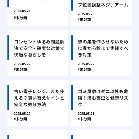
プ位置調整ネジ、アーム
2025.05.24
2025.05.23
未分類
未分類
コンセントゆるみ問題解
蜂の巣を作らせないため
決で安全・確実な対策で
に春から秋まで実践すべ
快適な暮らしを
き対策
2025.05.22
2025.05.22
未分類
未分類
古い電子レンジ、まだ使
ゴミ屋敷はダニ以外も危
える？買い替えサインと
険！潜む害虫と健康リス
安全な処分方法
ク
2025.05.22
2025.05.21
未分類
未分類