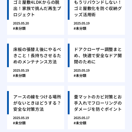
ゴミ屋敷4LDKからの脱
もうリバウンドしない！
出！家族で挑んだ再生プ
ゴミ屋敷化を防ぐ収納グ
ロジェクト
ッズ活用術
2025.05.20
2025.05.19
未分類
未分類
床板の張替え後にやるべ
ドアクローザー調整まと
きこと！長持ちさせるた
め、快適で安全なドア開
めのメンテナンス方法
閉のために
2025.05.19
2025.05.19
未分類
未分類
アースの線をつける場所
畳マットのカビ対策とお
がないときはどうする？
手入れでフローリングの
安全な対策方法
ダメージを防ぐポイント
2025.05.19
2025.05.17
未分類
未分類