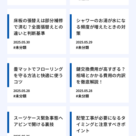
床板の張替えは部分補修
シャワーのお湯が水にな
で済む？全面張替えとの
る頻度が増えたときの対
違いと判断基準
策
2025.05.30
2025.05.29
未分類
未分類
畳マットでフローリング
鍵交換費用が高すぎる？
を守る方法と快適に使う
相場とかかる費用の内訳
コツ
を徹底解説！
2025.05.28
2025.05.28
未分類
未分類
スーツケース緊急事態ヘ
配管工事が必要になるタ
アピンで開ける裏技
イミングと注意すべきポ
イント