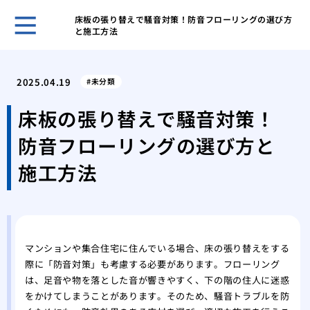
床板の張り替えで騒音対策！防音フローリングの選び方
と施工方法
ゴミ
対応
2025.04.19
未分類
ゴミ
要因
床板の張り替えで騒音対策！
ゴミ
防音フローリングの選び方と
節約
部屋
施工方法
るた
鳩の
アプ
鳩の
践的
マンションや集合住宅に住んでいる場合、床の張り替えをする
際に「防音対策」も考慮する必要があります。フローリング
は、足音や物を落とした音が響きやすく、下の階の住人に迷惑
をかけてしまうことがあります。そのため、騒音トラブルを防