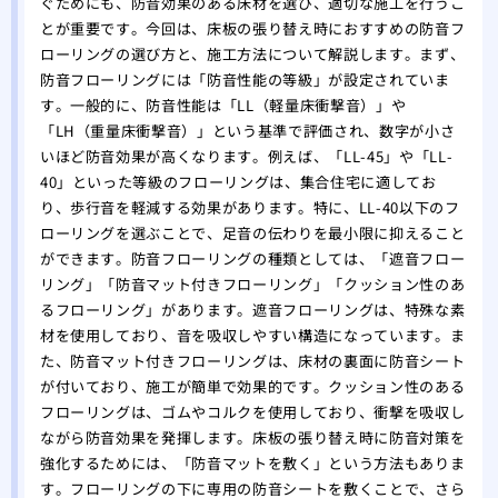
ぐためにも、防音効果のある床材を選び、適切な施工を行うこ
とが重要です。今回は、床板の張り替え時におすすめの防音フ
ローリングの選び方と、施工方法について解説します。まず、
防音フローリングには「防音性能の等級」が設定されていま
す。一般的に、防音性能は「LL（軽量床衝撃音）」や
「LH（重量床衝撃音）」という基準で評価され、数字が小さ
いほど防音効果が高くなります。例えば、「LL-45」や「LL-
40」といった等級のフローリングは、集合住宅に適してお
り、歩行音を軽減する効果があります。特に、LL-40以下のフ
ローリングを選ぶことで、足音の伝わりを最小限に抑えること
ができます。防音フローリングの種類としては、「遮音フロー
リング」「防音マット付きフローリング」「クッション性のあ
るフローリング」があります。遮音フローリングは、特殊な素
材を使用しており、音を吸収しやすい構造になっています。ま
た、防音マット付きフローリングは、床材の裏面に防音シート
が付いており、施工が簡単で効果的です。クッション性のある
フローリングは、ゴムやコルクを使用しており、衝撃を吸収し
ながら防音効果を発揮します。床板の張り替え時に防音対策を
強化するためには、「防音マットを敷く」という方法もありま
す。フローリングの下に専用の防音シートを敷くことで、さら