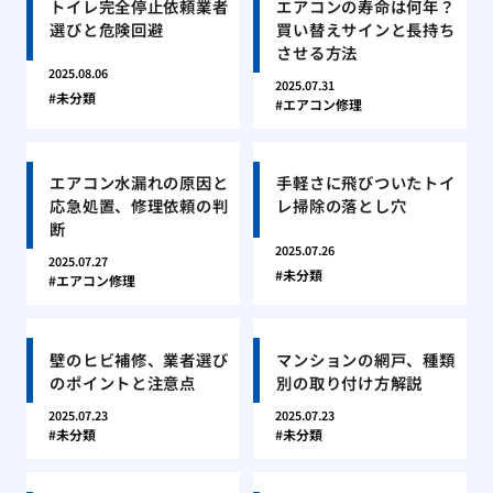
トイレ完全停止依頼業者
エアコンの寿命は何年？
選びと危険回避
買い替えサインと長持ち
させる方法
2025.08.06
2025.07.31
未分類
エアコン修理
エアコン水漏れの原因と
手軽さに飛びついたトイ
応急処置、修理依頼の判
レ掃除の落とし穴
断
2025.07.26
2025.07.27
未分類
エアコン修理
壁のヒビ補修、業者選び
マンションの網戸、種類
のポイントと注意点
別の取り付け方解説
2025.07.23
2025.07.23
未分類
未分類