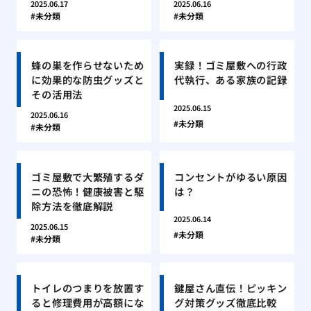
2025.06.17
2025.06.16
未分類
未分類
蜂の巣を作らせないため
実録！ゴミ屋敷への行政
に効果的な防虫グッズと
代執行、ある家族の記録
その活用法
2025.06.15
2025.06.16
未分類
未分類
ゴミ屋敷で大繁殖するダ
コンセントがゆるい原因
ニの恐怖！健康被害と駆
は？
除方法を徹底解説
2025.06.14
2025.06.15
未分類
未分類
トイレのつまりを放置す
鍵屋さん直伝！ピッキン
ると修理費用が高額にな
グ対策グッズ徹底比較