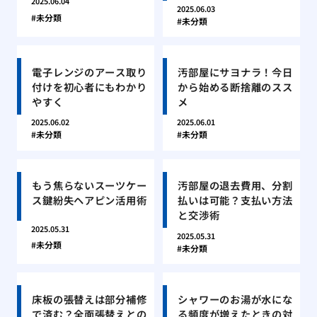
2025.06.04
2025.06.03
未分類
未分類
電子レンジのアース取り
汚部屋にサヨナラ！今日
付けを初心者にもわかり
から始める断捨離のスス
やすく
メ
2025.06.02
2025.06.01
未分類
未分類
もう焦らないスーツケー
汚部屋の退去費用、分割
ス鍵紛失ヘアピン活用術
払いは可能？支払い方法
と交渉術
2025.05.31
2025.05.31
未分類
未分類
床板の張替えは部分補修
シャワーのお湯が水にな
で済む？全面張替えとの
る頻度が増えたときの対