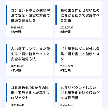
コンセントゆるみ問題解
蜂の巣を作らせないため
決で安全・確実な対策で
に春から秋まで実践すべ
快適な暮らしを
き対策
2025.05.22
2025.05.22
未分類
未分類
古い電子レンジ、まだ使
ゴミ屋敷はダニ以外も危
える？買い替えサインと
険！潜む害虫と健康リス
安全な処分方法
ク
2025.05.22
2025.05.21
未分類
未分類
ゴミ屋敷4LDKからの脱
もうリバウンドしない！
出！家族で挑んだ再生プ
ゴミ屋敷化を防ぐ収納グ
ロジェクト
ッズ活用術
2025.05.20
2025.05.19