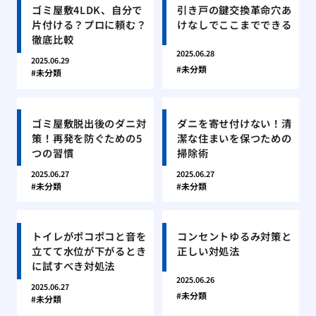
ゴミ屋敷4LDK、自分で
引き戸の鍵交換革命穴あ
片付ける？プロに頼む？
けなしでここまでできる
徹底比較
2025.06.28
2025.06.29
未分類
未分類
ゴミ屋敷脱出後のダニ対
ダニを寄せ付けない！清
策！再発を防ぐための5
潔な住まいを保つための
つの習慣
掃除術
2025.06.27
2025.06.27
未分類
未分類
トイレがポコポコと音を
コンセントゆるみ対策と
立てて水位が下がるとき
正しい対処法
に試すべき対処法
2025.06.26
2025.06.27
未分類
未分類