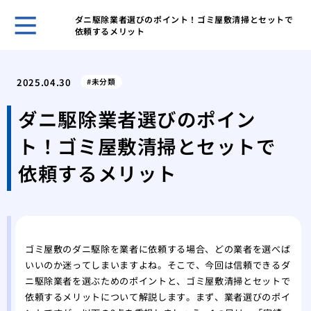
ダニ駆除業者選びのポイント！ゴミ屋敷清掃とセットで
依頼するメリット
ゴミ
対応
2025.04.30
未分類
ゴミ
要因
ダニ駆除業者選びのポイン
ゴミ
ト！ゴミ屋敷清掃とセットで
節約
部屋
依頼するメリット
るた
鳩の
アプ
鳩の
践的
ゴミ屋敷のダニ駆除を業者に依頼する場合、どの業者を選べば
いいのか迷ってしまいますよね。そこで、今回は信頼できるダ
ニ駆除業者を選ぶためのポイントと、ゴミ屋敷清掃とセットで
依頼するメリットについて解説します。まず、業者選びのポイ