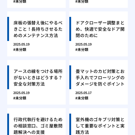
未分類
未分類
床板の張替え後にやるべ
ドアクローザー調整まと
きこと！長持ちさせるた
め、快適で安全なドア開
めのメンテナンス方法
閉のために
2025.05.19
2025.05.19
未分類
未分類
アースの線をつける場所
畳マットのカビ対策とお
がないときはどうする？
手入れでフローリングの
安全な対策方法
ダメージを防ぐポイント
2025.05.19
2025.05.17
未分類
未分類
行政代執行を避けるため
室外機のゴキブリ対策と
の相談窓口、ゴミ屋敷問
して重要なポイントと実
題解決への支援
践方法