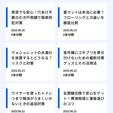
賃貸でも安心！穴あけ不
畳マットは本当に必要？
要の引き戸用鍵で簡単防
フローリングとの違いを
犯対策
徹底比較
2025.06.26
2025.06.23
未分類
未分類
ウォシュレットの水漏れ
室外機にゴキブリを寄せ
を放置するとどうなる？
付けないための最新対策
リスクと対策
グッズとその活用法
2025.06.23
2025.06.22
未分類
未分類
ワイヤーを使ったトイレ
玄関鍵交換で安心をゲッ
つまり解消がうまくいか
ト！費用相場と業者選び
ないときの追加対策
のコツ
2025.06.22
2025.06.21