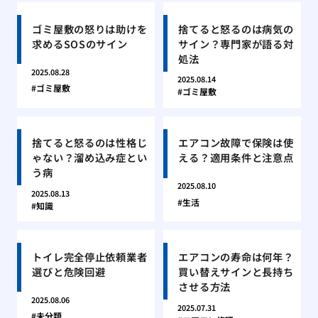
ゴミ屋敷の怒りは助けを
捨てると怒るのは病気の
求めるSOSのサイン
サイン？専門家が語る対
処法
2025.08.28
2025.08.14
ゴミ屋敷
ゴミ屋敷
捨てると怒るのは性格じ
エアコン故障で保険は使
ゃない？溜め込み症とい
える？適用条件と注意点
う病
2025.08.10
2025.08.13
生活
知識
トイレ完全停止依頼業者
エアコンの寿命は何年？
選びと危険回避
買い替えサインと長持ち
させる方法
2025.08.06
2025.07.31
未分類