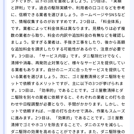
ントですが、以下の3点を重視しましょう。1つ目は、「実績
と評判」です。過去の駆除実績や、利用者の口コミなどを参考
に、信頼できる業者を選びましょう。ホームページやSNSなど
で、情報収集するのがおすすめです。2つ目は、「料金体系」
です。業者によって料金体系は異なります。見積もりは必ず複
数の業者から取り、料金の内訳や追加料金の有無などを確認し
ましょう。安すぎる業者は、手抜き工事をしたり、後から高額
な追加料金を請求したりする可能性があるので、注意が必要で
す。3つ目は、「サービス内容」です。ダニ駆除だけでなく、
清掃や消毒、再発防止対策など、様々なサービスを提供してい
る業者もあります。自分のニーズに合ったサービスを提供して
いる業者を選びましょう。次に、ゴミ屋敷清掃とダニ駆除をセ
ットで依頼するメリットですが、主に以下の3つが挙げられま
す。1つ目は、「効率的」であることです。ゴミ屋敷清掃とダ
ニ駆除を別々の業者に依頼すると、それぞれの業者との打ち合
わせや日程調整が必要となり、手間がかかります。しかし、セ
ットで依頼すれば、一度の打ち合わせで済み、作業もスムーズ
に進みます。2つ目は、「効果的」であることです。ゴミ屋敷
清掃でゴミやホコリを除去することで、ダニのエサを減らし、
ダニ駆除の効果を高めることができます。また、ダニ駆除後の