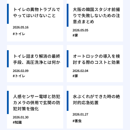
トイレの異物トラブルで
大阪の韓国スタジオ前撮
やってはいけないこと
りで失敗しないための注
意点まとめ
2026.05.16
2026.05.05
トイレ
家
トイレ詰まり解消の最終
オートロックの導入を検
手段、高圧洗浄とは何か
討する際のコストと効果
2026.02.09
2026.02.04
トイレ
家
人感センサー電球と防犯
水ぶくれができた時の絶
カメラの併用で玄関の防
対的応急処置
犯対策を強化
2026.01.27
2026.01.30
害虫
知識