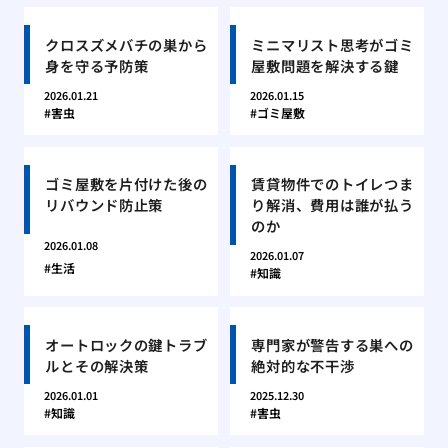
クロスズメバチの巣から
ミニマリスト思考がゴミ
身を守る予防策
屋敷問題を解決する鍵
2026.01.21
2026.01.15
害虫
ゴミ屋敷
ゴミ屋敷を片付けた後の
賃貸物件でのトイレつま
リバウンド防止策
り解消、費用は誰が払う
のか
2026.01.08
2026.01.07
生活
知識
オートロックの鍵トラブ
専門家が警告する巣への
ルとその解決策
絶対的な不干渉
2026.01.01
2025.12.30
知識
害虫