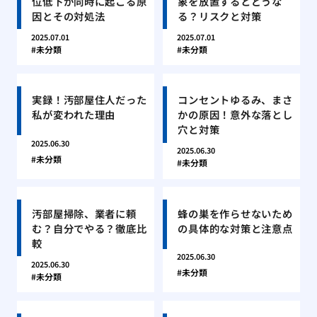
位低下が同時に起こる原
象を放置するとどうな
因とその対処法
る？リスクと対策
2025.07.01
2025.07.01
未分類
未分類
実録！汚部屋住人だった
コンセントゆるみ、まさ
私が変われた理由
かの原因！意外な落とし
穴と対策
2025.06.30
2025.06.30
未分類
未分類
汚部屋掃除、業者に頼
蜂の巣を作らせないため
む？自分でやる？徹底比
の具体的な対策と注意点
較
2025.06.30
2025.06.30
未分類
未分類