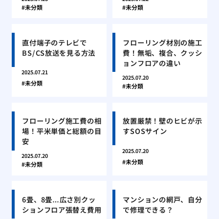
未分類
未分類
直付端子のテレビで
フローリング材別の施工
BS/CS放送を見る方法
費！無垢、複合、クッシ
ョンフロアの違い
2025.07.21
2025.07.20
未分類
未分類
フローリング施工費の相
放置厳禁！壁のヒビが示
場！平米単価と総額の目
すSOSサイン
安
2025.07.20
2025.07.20
未分類
未分類
6畳、8畳…広さ別クッ
マンションの網戸、自分
ションフロア張替え費用
で修理できる？