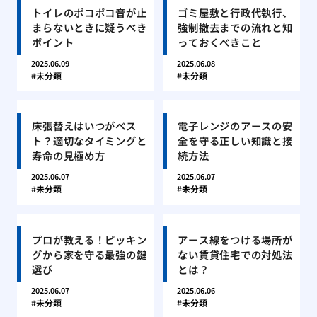
トイレのポコポコ音が止
ゴミ屋敷と行政代執行、
まらないときに疑うべき
強制撤去までの流れと知
ポイント
っておくべきこと
2025.06.09
2025.06.08
未分類
未分類
床張替えはいつがベス
電子レンジのアースの安
ト？適切なタイミングと
全を守る正しい知識と接
寿命の見極め方
続方法
2025.06.07
2025.06.07
未分類
未分類
プロが教える！ピッキン
アース線をつける場所が
グから家を守る最強の鍵
ない賃貸住宅での対処法
選び
とは？
2025.06.07
2025.06.06
未分類
未分類