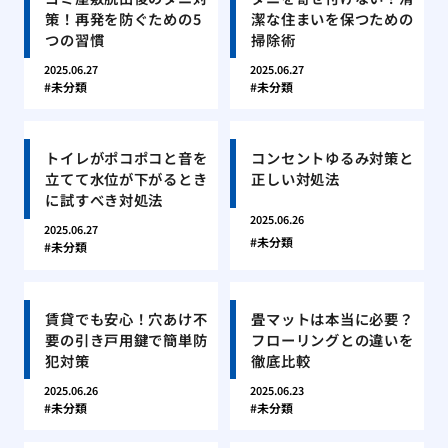
策！再発を防ぐための5
潔な住まいを保つための
つの習慣
掃除術
2025.06.27
2025.06.27
未分類
未分類
トイレがポコポコと音を
コンセントゆるみ対策と
立てて水位が下がるとき
正しい対処法
に試すべき対処法
2025.06.26
2025.06.27
未分類
未分類
賃貸でも安心！穴あけ不
畳マットは本当に必要？
要の引き戸用鍵で簡単防
フローリングとの違いを
犯対策
徹底比較
2025.06.26
2025.06.23
未分類
未分類