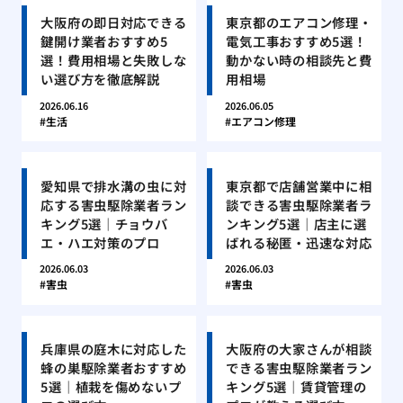
大阪府の即日対応できる
東京都のエアコン修理・
鍵開け業者おすすめ5
電気工事おすすめ5選！
選！費用相場と失敗しな
動かない時の相談先と費
い選び方を徹底解説
用相場
2026.06.16
2026.06.05
生活
エアコン修理
愛知県で排水溝の虫に対
東京都で店舗営業中に相
応する害虫駆除業者ラン
談できる害虫駆除業者ラ
キング5選｜チョウバ
ンキング5選｜店主に選
エ・ハエ対策のプロ
ばれる秘匿・迅速な対応
2026.06.03
2026.06.03
害虫
害虫
兵庫県の庭木に対応した
大阪府の大家さんが相談
蜂の巣駆除業者おすすめ
できる害虫駆除業者ラン
5選｜植栽を傷めないプ
キング5選｜賃貸管理の