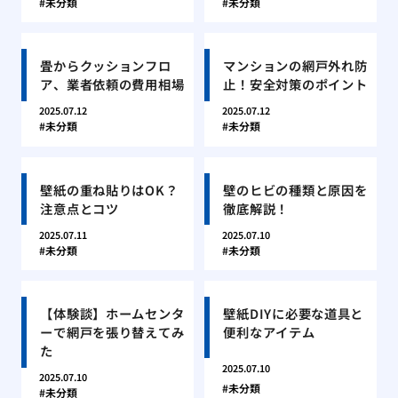
未分類
未分類
畳からクッションフロ
マンションの網戸外れ防
ア、業者依頼の費用相場
止！安全対策のポイント
2025.07.12
2025.07.12
未分類
未分類
壁紙の重ね貼りはOK？
壁のヒビの種類と原因を
注意点とコツ
徹底解説！
2025.07.11
2025.07.10
未分類
未分類
【体験談】ホームセンタ
壁紙DIYに必要な道具と
ーで網戸を張り替えてみ
便利なアイテム
た
2025.07.10
2025.07.10
未分類
未分類