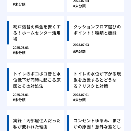
2025.07.04
未分類
未分類
網戸張替え料金を安くす
クッションフロア選びの
る！ホームセンター活用
ポイント！種類と機能
術
2025.07.03
2025.07.03
未分類
未分類
トイレのポコポコ音と水
トイレの水位が下がる現
位低下が同時に起こる原
象を放置するとどうな
因とその対処法
る？リスクと対策
2025.07.01
2025.07.01
未分類
未分類
実録！汚部屋住人だった
コンセントゆるみ、まさ
私が変われた理由
かの原因！意外な落とし