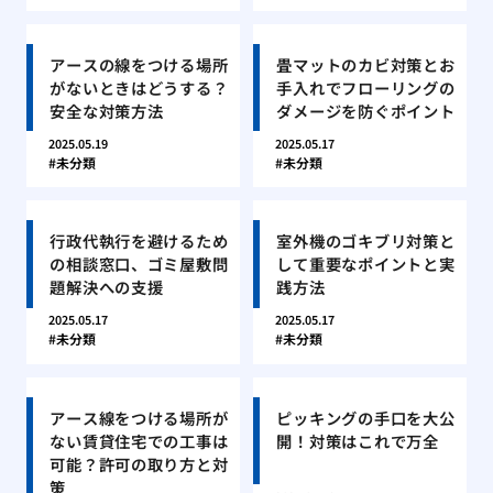
アースの線をつける場所
畳マットのカビ対策とお
がないときはどうする？
手入れでフローリングの
安全な対策方法
ダメージを防ぐポイント
2025.05.19
2025.05.17
未分類
未分類
行政代執行を避けるため
室外機のゴキブリ対策と
の相談窓口、ゴミ屋敷問
して重要なポイントと実
題解決への支援
践方法
2025.05.17
2025.05.17
未分類
未分類
アース線をつける場所が
ピッキングの手口を大公
ない賃貸住宅での工事は
開！対策はこれで万全
可能？許可の取り方と対
策