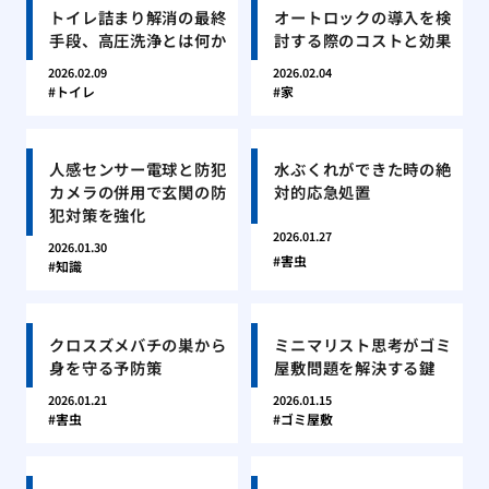
トイレ詰まり解消の最終
オートロックの導入を検
手段、高圧洗浄とは何か
討する際のコストと効果
2026.02.09
2026.02.04
トイレ
家
人感センサー電球と防犯
水ぶくれができた時の絶
カメラの併用で玄関の防
対的応急処置
犯対策を強化
2026.01.27
2026.01.30
害虫
知識
クロスズメバチの巣から
ミニマリスト思考がゴミ
身を守る予防策
屋敷問題を解決する鍵
2026.01.21
2026.01.15
害虫
ゴミ屋敷