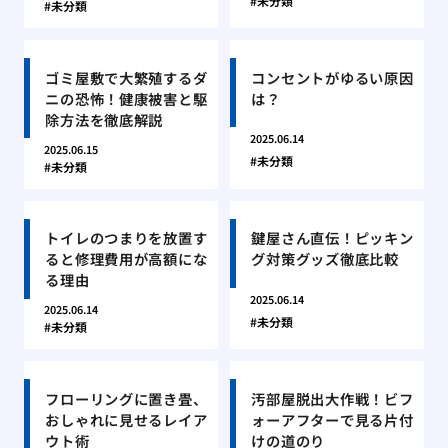
未分類
未分類
ゴミ屋敷で大繁殖するダ
コンセントがゆるい原因
ニの恐怖！健康被害と駆
は？
除方法を徹底解説
2025.06.14
2025.06.15
未分類
未分類
トイレのつまりを放置す
鍵屋さん直伝！ピッキン
ると修理費用が高額にな
グ対策グッズ徹底比較
る理由
2025.06.14
2025.06.14
未分類
未分類
フローリングに置き畳、
汚部屋脱出大作戦！ビフ
おしゃれに見せるレイア
ォーアフターで見る片付
ウト術
けの道のり