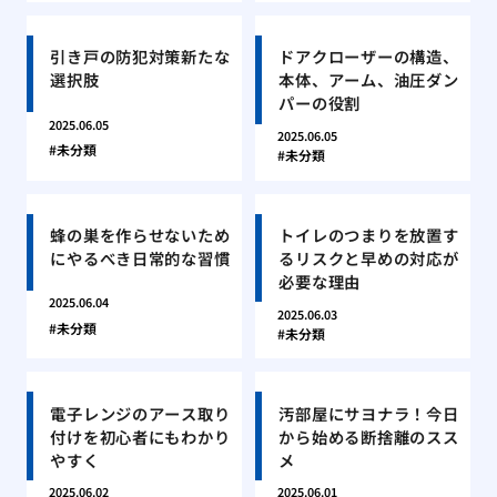
引き戸の防犯対策新たな
ドアクローザーの構造、
選択肢
本体、アーム、油圧ダン
パーの役割
2025.06.05
2025.06.05
未分類
未分類
蜂の巣を作らせないため
トイレのつまりを放置す
にやるべき日常的な習慣
るリスクと早めの対応が
必要な理由
2025.06.04
2025.06.03
未分類
未分類
電子レンジのアース取り
汚部屋にサヨナラ！今日
付けを初心者にもわかり
から始める断捨離のスス
やすく
メ
2025.06.02
2025.06.01