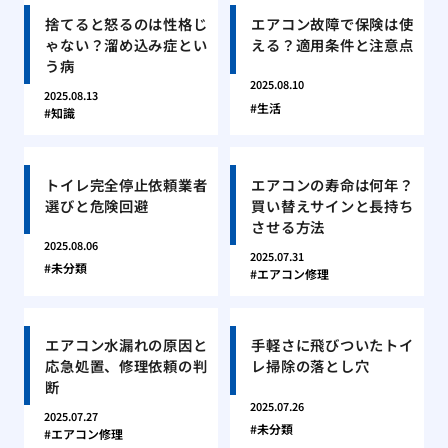
捨てると怒るのは性格じ
エアコン故障で保険は使
ゃない？溜め込み症とい
える？適用条件と注意点
う病
2025.08.10
2025.08.13
生活
知識
トイレ完全停止依頼業者
エアコンの寿命は何年？
選びと危険回避
買い替えサインと長持ち
させる方法
2025.08.06
2025.07.31
未分類
エアコン修理
エアコン水漏れの原因と
手軽さに飛びついたトイ
応急処置、修理依頼の判
レ掃除の落とし穴
断
2025.07.26
2025.07.27
未分類
エアコン修理