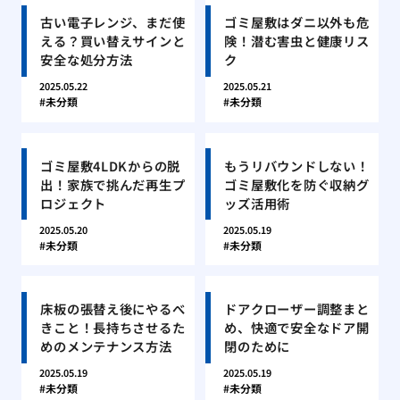
古い電子レンジ、まだ使
ゴミ屋敷はダニ以外も危
える？買い替えサインと
険！潜む害虫と健康リス
安全な処分方法
ク
2025.05.22
2025.05.21
未分類
未分類
ゴミ屋敷4LDKからの脱
もうリバウンドしない！
出！家族で挑んだ再生プ
ゴミ屋敷化を防ぐ収納グ
ロジェクト
ッズ活用術
2025.05.20
2025.05.19
未分類
未分類
床板の張替え後にやるべ
ドアクローザー調整まと
きこと！長持ちさせるた
め、快適で安全なドア開
めのメンテナンス方法
閉のために
2025.05.19
2025.05.19
未分類
未分類