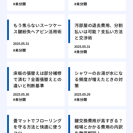
未分類
未分類
もう焦らないスーツケー
汚部屋の退去費用、分割
ス鍵紛失ヘアピン活用術
払いは可能？支払い方法
と交渉術
2025.05.31
2025.05.31
未分類
未分類
床板の張替えは部分補修
シャワーのお湯が水にな
で済む？全面張替えとの
る頻度が増えたときの対
違いと判断基準
策
2025.05.30
2025.05.29
未分類
未分類
畳マットでフローリング
鍵交換費用が高すぎる？
を守る方法と快適に使う
相場とかかる費用の内訳
コツ
を徹底解説！