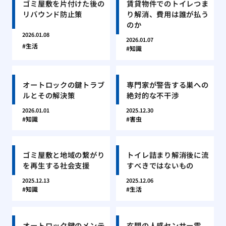
ゴミ屋敷を片付けた後の
賃貸物件でのトイレつま
リバウンド防止策
り解消、費用は誰が払う
のか
2026.01.08
2026.01.07
生活
知識
オートロックの鍵トラブ
専門家が警告する巣への
ルとその解決策
絶対的な不干渉
2026.01.01
2025.12.30
知識
害虫
ゴミ屋敷と地域の繋がり
トイレ詰まり解消後に流
を再生する社会支援
すべきではないもの
2025.12.13
2025.12.06
知識
生活
オートロック鍵のメンテ
玄関の人感センサー電