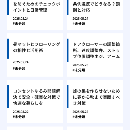
を防ぐためのチェックポ
条例違反でどうなる？罰
イントと日常管理
則と対応
2025.05.24
2025.05.24
未分類
未分類
畳マットとフローリング
ドアクローザーの調整箇
の相性と活用術
所、速度調整弁、ストッ
プ位置調整ネジ、アーム
2025.05.24
2025.05.23
未分類
未分類
コンセントゆるみ問題解
蜂の巣を作らせないため
決で安全・確実な対策で
に春から秋まで実践すべ
快適な暮らしを
き対策
2025.05.22
2025.05.22
未分類
未分類