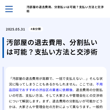
汚部屋の退去費用、分割払いは可能？支払い方法と交渉
術
ゴミ
対応
2025.05.31
未分類
ゴミ
要因
汚部屋の退去費用、分割払い
ゴミ
は可能？支払い方法と交渉術
節約
部屋
るた
鳩の
アプ
「汚部屋の退去費用が高額で、一括で支払えない…」そんな状
鳩の
況に陥ってしまうこともあるかもしれません。ここでは、
不用
践的
品回収でおすすめの渋谷区の業者に依頼後、
退去費用の分割払
いの可否、支払い方法、そして大家さんや管理会社との交渉術
について解説します。まず、退去費用の分割払いが可能かどう
かは、大家さんや管理会社の方針によって異なります。一般的