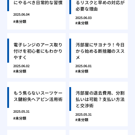
にやるべき日常的な習慣
るリスクと早めの対応が
必要な理由
2025.06.04
2025.06.03
未分類
未分類
電子レンジのアース取り
汚部屋にサヨナラ！今日
付けを初心者にもわかり
から始める断捨離のスス
やすく
メ
2025.06.02
2025.06.01
未分類
未分類
もう焦らないスーツケー
汚部屋の退去費用、分割
ス鍵紛失ヘアピン活用術
払いは可能？支払い方法
と交渉術
2025.05.31
2025.05.31
未分類
未分類