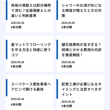
床板の張替えは部分補修
シャワーのお湯が水にな
で済む？全面張替えとの
る頻度が増えたときの対
違いと判断基準
策
2025.05.30
2025.05.29
未分類
未分類
畳マットでフローリング
鍵交換費用が高すぎる？
を守る方法と快適に使う
相場とかかる費用の内訳
コツ
を徹底解説！
2025.05.28
2025.05.28
未分類
未分類
スーツケース緊急事態ヘ
配管工事が必要になるタ
アピンで開ける裏技
イミングと注意すべきポ
イント
2025.05.26
2025.05.26
未分類
未分類