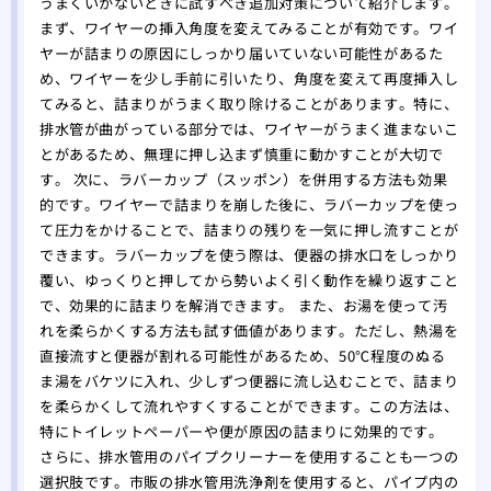
うまくいかないときに試すべき追加対策について紹介します。
まず、ワイヤーの挿入角度を変えてみることが有効です。ワイ
ヤーが詰まりの原因にしっかり届いていない可能性があるた
め、ワイヤーを少し手前に引いたり、角度を変えて再度挿入し
てみると、詰まりがうまく取り除けることがあります。特に、
排水管が曲がっている部分では、ワイヤーがうまく進まないこ
とがあるため、無理に押し込まず慎重に動かすことが大切で
す。 次に、ラバーカップ（スッポン）を併用する方法も効果
的です。ワイヤーで詰まりを崩した後に、ラバーカップを使っ
て圧力をかけることで、詰まりの残りを一気に押し流すことが
できます。ラバーカップを使う際は、便器の排水口をしっかり
覆い、ゆっくりと押してから勢いよく引く動作を繰り返すこと
で、効果的に詰まりを解消できます。 また、お湯を使って汚
れを柔らかくする方法も試す価値があります。ただし、熱湯を
直接流すと便器が割れる可能性があるため、50℃程度のぬる
ま湯をバケツに入れ、少しずつ便器に流し込むことで、詰まり
を柔らかくして流れやすくすることができます。この方法は、
特にトイレットペーパーや便が原因の詰まりに効果的です。
さらに、排水管用のパイプクリーナーを使用することも一つの
選択肢です。市販の排水管用洗浄剤を使用すると、パイプ内の