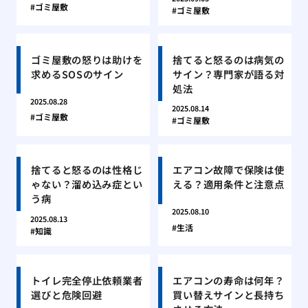
ゴミ屋敷
ゴミ屋敷
ゴミ屋敷の怒りは助けを
捨てると怒るのは病気の
求めるSOSのサイン
サイン？専門家が語る対
処法
2025.08.28
2025.08.14
ゴミ屋敷
ゴミ屋敷
捨てると怒るのは性格じ
エアコン故障で保険は使
ゃない？溜め込み症とい
える？適用条件と注意点
う病
2025.08.10
2025.08.13
生活
知識
トイレ完全停止依頼業者
エアコンの寿命は何年？
選びと危険回避
買い替えサインと長持ち