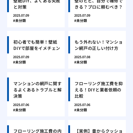
壁紙DIY、よくある失敗
壁のヒビ、自分で補修で
と対策
きる？プロに頼むべき？
2025.07.09
2025.07.09
未分類
未分類
初心者でも簡単！壁紙
もう外れない！マンショ
DIYで部屋をイメチェン
ン網戸の正しい付け方
2025.07.09
2025.07.08
未分類
未分類
マンションの網戸に関す
フローリング施工費を抑
るよくあるトラブルと解
える！DIYと業者依頼の
決策
比較
2025.07.06
2025.07.06
未分類
未分類
フローリング施工費の内
【実例】畳からクッショ