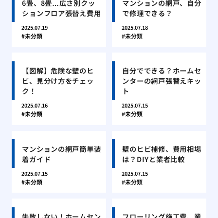
6畳、8畳…広さ別クッ
マンションの網戸、自分
ションフロア張替え費用
で修理できる？
2025.07.19
2025.07.18
未分類
未分類
【図解】危険な壁のヒ
自分でできる？ホームセ
ビ、見分け方をチェッ
ンターの網戸張替えキッ
ク！
ト
2025.07.16
2025.07.15
未分類
未分類
マンションの網戸簡単装
壁のヒビ補修、費用相場
着ガイド
は？DIYと業者比較
2025.07.15
2025.07.15
未分類
未分類
失敗しない！ホームセン
フローリング施工費、業