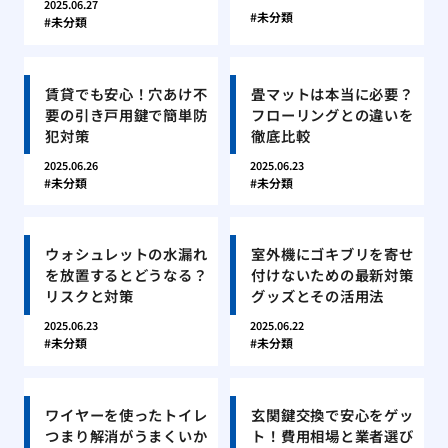
2025.06.27
未分類
未分類
賃貸でも安心！穴あけ不
畳マットは本当に必要？
要の引き戸用鍵で簡単防
フローリングとの違いを
犯対策
徹底比較
2025.06.26
2025.06.23
未分類
未分類
ウォシュレットの水漏れ
室外機にゴキブリを寄せ
を放置するとどうなる？
付けないための最新対策
リスクと対策
グッズとその活用法
2025.06.23
2025.06.22
未分類
未分類
ワイヤーを使ったトイレ
玄関鍵交換で安心をゲッ
つまり解消がうまくいか
ト！費用相場と業者選び