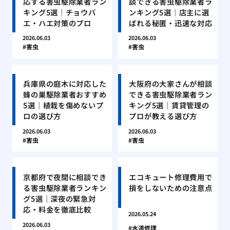
応する害虫駆除業者ラン
談できる害虫駆除業者ラ
キング5選｜チョウバ
ンキング5選｜店主に選
エ・ハエ対策のプロ
ばれる秘匿・迅速な対応
2026.06.03
2026.06.03
害虫
害虫
兵庫県の庭木に対応した
大阪府の大家さんが相談
蜂の巣駆除業者おすすめ
できる害虫駆除業者ラン
5選｜植栽を傷めないプ
キング5選｜賃貸管理の
ロの選び方
プロが教える選び方
2026.06.03
2026.06.03
害虫
害虫
京都府で夜間に相談でき
エコキュート修理費用で
る害虫駆除業者ランキン
損をしないための注意点
グ5選｜深夜の緊急対
応・料金を徹底比較
2026.05.24
2026.06.03
水道修理