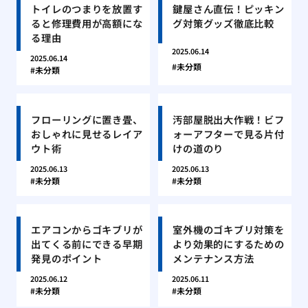
トイレのつまりを放置す
鍵屋さん直伝！ピッキン
ると修理費用が高額にな
グ対策グッズ徹底比較
る理由
2025.06.14
2025.06.14
未分類
未分類
フローリングに置き畳、
汚部屋脱出大作戦！ビフ
おしゃれに見せるレイア
ォーアフターで見る片付
ウト術
けの道のり
2025.06.13
2025.06.13
未分類
未分類
エアコンからゴキブリが
室外機のゴキブリ対策を
出てくる前にできる早期
より効果的にするための
発見のポイント
メンテナンス方法
2025.06.12
2025.06.11
未分類
未分類