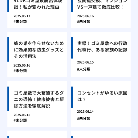
4LDKゴミ屋敷脱出体験
玄関鍵交換、マンション
談！私が変われた理由
VS一戸建て徹底比較！
2025.06.17
2025.06.16
未分類
未分類
蜂の巣を作らせないため
実録！ゴミ屋敷への行政
に効果的な防虫グッズと
代執行、ある家族の記録
その活用法
2025.06.15
2025.06.16
未分類
未分類
ゴミ屋敷で大繁殖するダ
コンセントがゆるい原因
ニの恐怖！健康被害と駆
は？
除方法を徹底解説
2025.06.14
2025.06.15
未分類
未分類