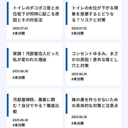
トイレのポコポコ音と水
トイレの水位が下がる現
位低下が同時に起こる原
象を放置するとどうな
因とその対処法
る？リスクと対策
2025.07.01
2025.07.01
未分類
未分類
実録！汚部屋住人だった
コンセントゆるみ、まさ
私が変われた理由
かの原因！意外な落とし
穴と対策
2025.06.30
2025.06.30
未分類
未分類
汚部屋掃除、業者に頼
蜂の巣を作らせないため
む？自分でやる？徹底比
の具体的な対策と注意点
較
2025.06.30
2025.06.30
未分類
未分類