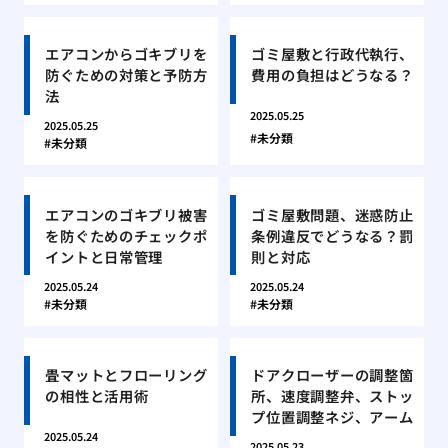
エアコンからゴキブリを
ゴミ屋敷と行政代執行、
防ぐための対策と予防方
費用の負担はどうなる？
法
2025.05.25
2025.05.25
未分類
未分類
エアコンのゴキブリ被害
ゴミ屋敷問題、迷惑防止
を防ぐためのチェックポ
条例違反でどうなる？罰
イントと日常管理
則と対応
2025.05.24
2025.05.24
未分類
未分類
畳マットとフローリング
ドアクローザーの調整箇
の相性と活用術
所、速度調整弁、ストッ
プ位置調整ネジ、アーム
2025.05.24
2025.05.23