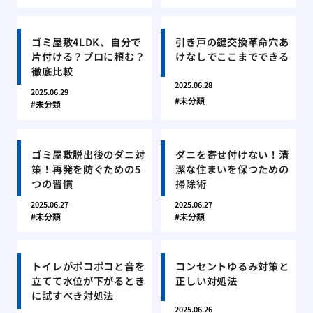
ゴミ屋敷4LDK、自分で
引き戸の鍵交換革命穴あ
片付ける？プロに頼む？
けなしでここまでできる
徹底比較
2025.06.28
2025.06.29
未分類
未分類
ゴミ屋敷脱出後のダニ対
ダニを寄せ付けない！清
策！再発を防ぐための5
潔な住まいを保つための
つの習慣
掃除術
2025.06.27
2025.06.27
未分類
未分類
トイレがポコポコと音を
コンセントゆるみ対策と
立てて水位が下がるとき
正しい対処法
に試すべき対処法
2025.06.26