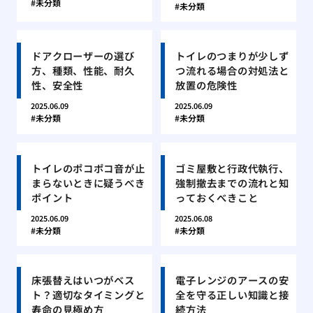
未分類
未分類
ドアクローザーの選び
トイレのつまりが少しず
方、種類、性能、耐久
つ流れる場合の対処法と
性、安全性
放置の危険性
2025.06.09
2025.06.09
未分類
未分類
トイレのポコポコ音が止
ゴミ屋敷と行政代執行、
まらないときに疑うべき
強制撤去までの流れと知
ポイント
っておくべきこと
2025.06.09
2025.06.08
未分類
未分類
床張替えはいつがベス
電子レンジのアースの安
ト？適切なタイミングと
全を守る正しい知識と接
寿命の見極め方
続方法