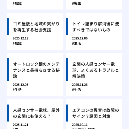
知識
害虫
ゴミ屋敷と地域の繋がり
トイレ詰まり解消後に流
を再生する社会支援
すべきではないもの
2025.12.13
2025.12.06
知識
生活
オートロック鍵のメンテ
玄関の人感センサー電
ナンスと長持ちさせる秘
球、よくあるトラブルと
訣
解決策
2025.12.03
2025.11.26
生活
生活
人感センサー電球、屋外
エアコンの異音は故障の
の玄関にも使える？
サイン？原因と対策
2025.11.21
2025.10.11