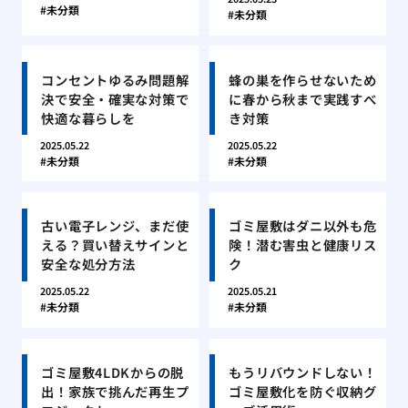
未分類
未分類
コンセントゆるみ問題解
蜂の巣を作らせないため
決で安全・確実な対策で
に春から秋まで実践すべ
快適な暮らしを
き対策
2025.05.22
2025.05.22
未分類
未分類
古い電子レンジ、まだ使
ゴミ屋敷はダニ以外も危
える？買い替えサインと
険！潜む害虫と健康リス
安全な処分方法
ク
2025.05.22
2025.05.21
未分類
未分類
ゴミ屋敷4LDKからの脱
もうリバウンドしない！
出！家族で挑んだ再生プ
ゴミ屋敷化を防ぐ収納グ