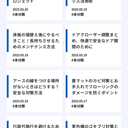
ロジェクト
ッズ活用術
2025.05.20
2025.05.19
未分類
未分類
床板の張替え後にやるべ
ドアクローザー調整まと
きこと！長持ちさせるた
め、快適で安全なドア開
めのメンテナンス方法
閉のために
2025.05.19
2025.05.19
未分類
未分類
アースの線をつける場所
畳マットのカビ対策とお
がないときはどうする？
手入れでフローリングの
安全な対策方法
ダメージを防ぐポイント
2025.05.19
2025.05.17
未分類
未分類
行政代執行を避けるため
室外機のゴキブリ対策と