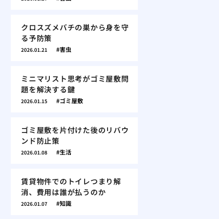
クロスズメバチの巣から身を守
る予防策
害虫
2026.01.21
ミニマリスト思考がゴミ屋敷問
題を解決する鍵
ゴミ屋敷
2026.01.15
ゴミ屋敷を片付けた後のリバウ
ンド防止策
生活
2026.01.08
賃貸物件でのトイレつまり解
消、費用は誰が払うのか
知識
2026.01.07