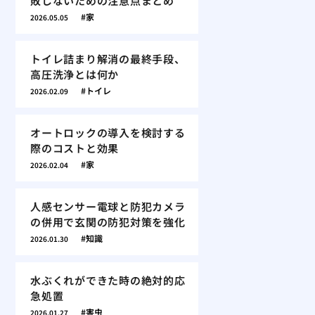
敗しないための注意点まとめ
家
2026.05.05
トイレ詰まり解消の最終手段、
高圧洗浄とは何か
トイレ
2026.02.09
オートロックの導入を検討する
際のコストと効果
家
2026.02.04
人感センサー電球と防犯カメラ
の併用で玄関の防犯対策を強化
知識
2026.01.30
水ぶくれができた時の絶対的応
急処置
害虫
2026.01.27