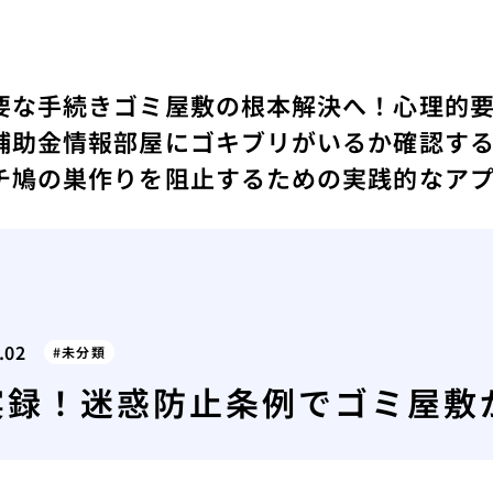
要な手続き
ゴミ屋敷の根本解決へ！心理的
補助金情報
部屋にゴキブリがいるか確認す
チ
鳩の巣作りを阻止するための実践的なア
.02
未分類
実録！迷惑防止条例でゴミ屋敷