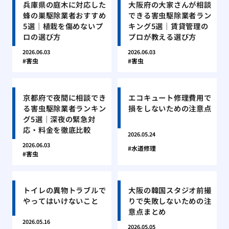
兵庫県の庭木に対応した
大阪府の大家さんが相談
蜂の巣駆除業者おすすめ
できる害虫駆除業者ラン
5選｜植栽を傷めないプ
キング5選｜賃貸管理の
ロの選び方
プロが教える選び方
2026.06.03
2026.06.03
害虫
害虫
京都府で夜間に相談でき
エコキュート修理費用で
る害虫駆除業者ランキン
損をしないための注意点
グ5選｜深夜の緊急対
応・料金を徹底比較
2026.05.24
2026.06.03
水道修理
害虫
トイレの異物トラブルで
大阪の韓国スタジオ前撮
やってはいけないこと
りで失敗しないための注
意点まとめ
2026.05.16
2026.05.05