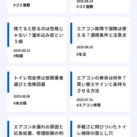
2025.08.14
ゴミ屋敷
ゴミ屋敷
捨てると怒るのは性格じ
エアコン故障で保険は使
ゃない？溜め込み症とい
える？適用条件と注意点
う病
2025.08.10
2025.08.13
生活
知識
トイレ完全停止依頼業者
エアコンの寿命は何年？
選びと危険回避
買い替えサインと長持ち
させる方法
2025.08.06
2025.07.31
未分類
エアコン修理
エアコン水漏れの原因と
手軽さに飛びついたトイ
応急処置、修理依頼の判
レ掃除の落とし穴