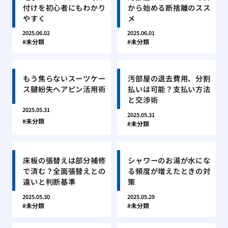
付けを初心者にもわかり
から始める断捨離のスス
やすく
メ
2025.06.02
2025.06.01
未分類
未分類
もう焦らないスーツケー
汚部屋の退去費用、分割
ス鍵紛失ヘアピン活用術
払いは可能？支払い方法
と交渉術
2025.05.31
2025.05.31
未分類
未分類
床板の張替えは部分補修
シャワーのお湯が水にな
で済む？全面張替えとの
る頻度が増えたときの対
違いと判断基準
策
2025.05.30
2025.05.29
未分類
未分類