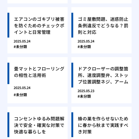
エアコンのゴキブリ被害
ゴミ屋敷問題、迷惑防止
を防ぐためのチェックポ
条例違反でどうなる？罰
イントと日常管理
則と対応
2025.05.24
2025.05.24
未分類
未分類
畳マットとフローリング
ドアクローザーの調整箇
の相性と活用術
所、速度調整弁、ストッ
プ位置調整ネジ、アーム
2025.05.24
2025.05.23
未分類
未分類
コンセントゆるみ問題解
蜂の巣を作らせないため
決で安全・確実な対策で
に春から秋まで実践すべ
快適な暮らしを
き対策