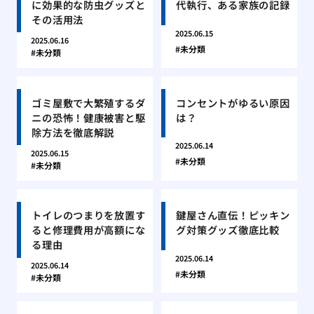
に効果的な防虫グッズと
代執行、ある家族の記録
その活用法
2025.06.15
2025.06.16
未分類
未分類
ゴミ屋敷で大繁殖するダ
コンセントがゆるい原因
ニの恐怖！健康被害と駆
は？
除方法を徹底解説
2025.06.14
2025.06.15
未分類
未分類
トイレのつまりを放置す
鍵屋さん直伝！ピッキン
ると修理費用が高額にな
グ対策グッズ徹底比較
る理由
2025.06.14
2025.06.14
未分類
未分類