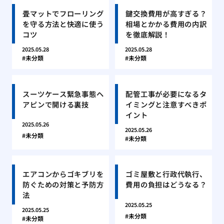
畳マットでフローリング
鍵交換費用が高すぎる？
を守る方法と快適に使う
相場とかかる費用の内訳
コツ
を徹底解説！
2025.05.28
2025.05.28
未分類
未分類
スーツケース緊急事態ヘ
配管工事が必要になるタ
アピンで開ける裏技
イミングと注意すべきポ
イント
2025.05.26
2025.05.26
未分類
未分類
エアコンからゴキブリを
ゴミ屋敷と行政代執行、
防ぐための対策と予防方
費用の負担はどうなる？
法
2025.05.25
2025.05.25
未分類
未分類