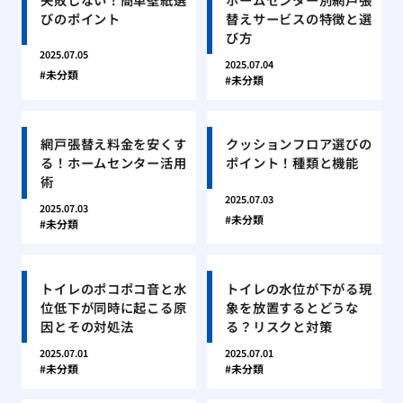
びのポイント
替えサービスの特徴と選
び方
2025.07.05
2025.07.04
未分類
未分類
網戸張替え料金を安くす
クッションフロア選びの
る！ホームセンター活用
ポイント！種類と機能
術
2025.07.03
2025.07.03
未分類
未分類
トイレのポコポコ音と水
トイレの水位が下がる現
位低下が同時に起こる原
象を放置するとどうな
因とその対処法
る？リスクと対策
2025.07.01
2025.07.01
未分類
未分類