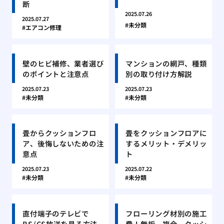
断
2025.07.26
2025.07.27
未分類
エアコン修理
壁のヒビ補修、業者選び
マンションの網戸、種類
のポイントと注意点
別の取り付け方解説
2025.07.23
2025.07.23
未分類
未分類
畳からクッションフロ
畳をクッションフロアに
ア、後悔しないための注
するメリット・デメリッ
意点
ト
2025.07.23
2025.07.22
未分類
未分類
直付端子のテレビで
フローリング材別の施工
BS/CS放送を見る方法
費！無垢、複合、クッシ