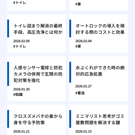
トイレ
家
トイレ詰まり解消の最終
オートロックの導入を検
手段、高圧洗浄とは何か
討する際のコストと効果
2026.02.09
2026.02.04
トイレ
家
人感センサー電球と防犯
水ぶくれができた時の絶
カメラの併用で玄関の防
対的応急処置
犯対策を強化
2026.01.27
2026.01.30
害虫
知識
クロスズメバチの巣から
ミニマリスト思考がゴミ
身を守る予防策
屋敷問題を解決する鍵
2026.01.21
2026.01.15