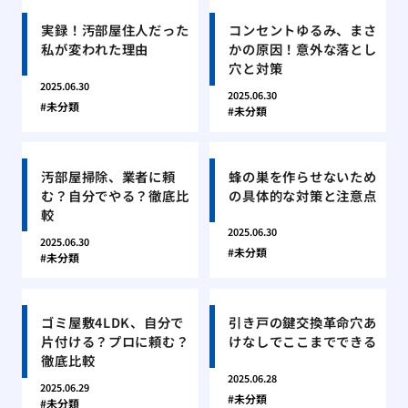
実録！汚部屋住人だった
コンセントゆるみ、まさ
私が変われた理由
かの原因！意外な落とし
穴と対策
2025.06.30
2025.06.30
未分類
未分類
汚部屋掃除、業者に頼
蜂の巣を作らせないため
む？自分でやる？徹底比
の具体的な対策と注意点
較
2025.06.30
2025.06.30
未分類
未分類
ゴミ屋敷4LDK、自分で
引き戸の鍵交換革命穴あ
片付ける？プロに頼む？
けなしでここまでできる
徹底比較
2025.06.28
2025.06.29
未分類
未分類