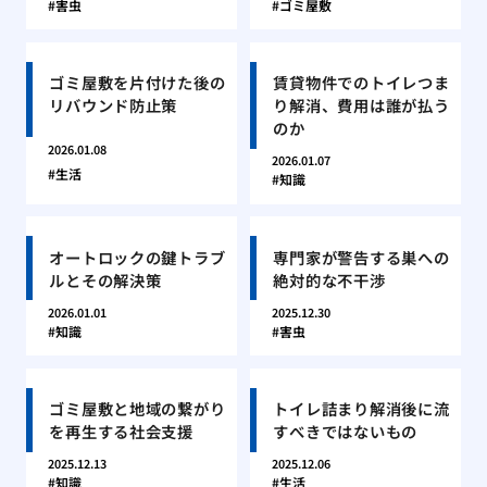
害虫
ゴミ屋敷
ゴミ屋敷を片付けた後の
賃貸物件でのトイレつま
リバウンド防止策
り解消、費用は誰が払う
のか
2026.01.08
2026.01.07
生活
知識
オートロックの鍵トラブ
専門家が警告する巣への
ルとその解決策
絶対的な不干渉
2026.01.01
2025.12.30
知識
害虫
ゴミ屋敷と地域の繋がり
トイレ詰まり解消後に流
を再生する社会支援
すべきではないもの
2025.12.13
2025.12.06
知識
生活