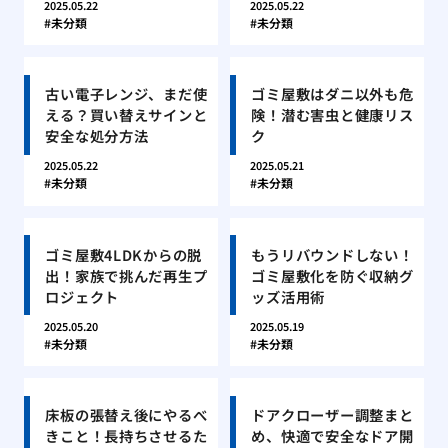
2025.05.22
2025.05.22
未分類
未分類
古い電子レンジ、まだ使
ゴミ屋敷はダニ以外も危
える？買い替えサインと
険！潜む害虫と健康リス
安全な処分方法
ク
2025.05.22
2025.05.21
未分類
未分類
ゴミ屋敷4LDKからの脱
もうリバウンドしない！
出！家族で挑んだ再生プ
ゴミ屋敷化を防ぐ収納グ
ロジェクト
ッズ活用術
2025.05.20
2025.05.19
未分類
未分類
床板の張替え後にやるべ
ドアクローザー調整まと
きこと！長持ちさせるた
め、快適で安全なドア開