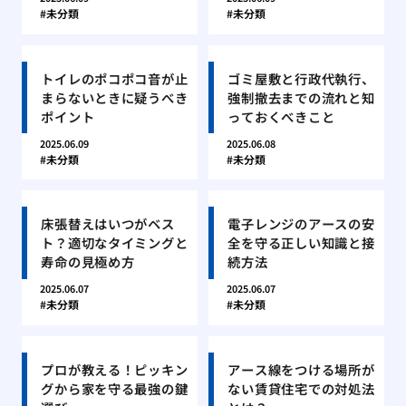
未分類
未分類
トイレのポコポコ音が止
ゴミ屋敷と行政代執行、
まらないときに疑うべき
強制撤去までの流れと知
ポイント
っておくべきこと
2025.06.09
2025.06.08
未分類
未分類
床張替えはいつがベス
電子レンジのアースの安
ト？適切なタイミングと
全を守る正しい知識と接
寿命の見極め方
続方法
2025.06.07
2025.06.07
未分類
未分類
プロが教える！ピッキン
アース線をつける場所が
グから家を守る最強の鍵
ない賃貸住宅での対処法