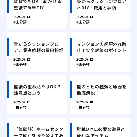
賃貸でもOK！剥がせる
畳からクッションフロア
壁紙で簡単DIY
へDIY！費用と手順
2025.07.13
2025.07.13
未分類
未分類
畳からクッションフロ
マンションの網戸外れ防
ア、業者依頼の費用相場
止！安全対策のポイント
2025.07.12
2025.07.12
未分類
未分類
壁紙の重ね貼りはOK？
壁のヒビの種類と原因を
注意点とコツ
徹底解説！
2025.07.11
2025.07.10
未分類
未分類
【体験談】ホームセンタ
壁紙DIYに必要な道具と
ーで網戸を張り替えてみ
便利なアイテム