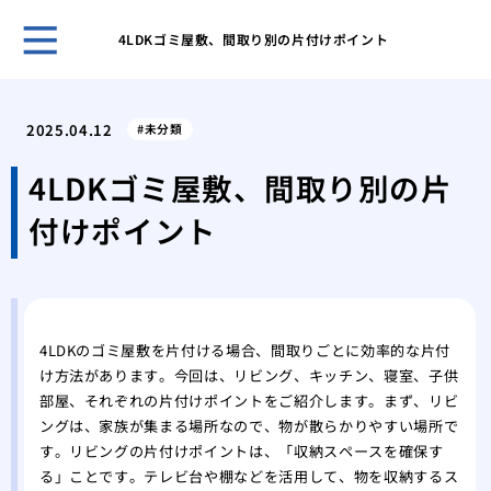
4LDKゴミ屋敷、間取り別の片付けポイント
ゴミ
対応
2025.04.12
未分類
ゴミ
要因
4LDKゴミ屋敷、間取り別の片
ゴミ
付けポイント
節約
部屋
るた
鳩の
アプ
4LDKのゴミ屋敷を片付ける場合、間取りごとに効率的な片付
鳩の
け方法があります。今回は、リビング、キッチン、寝室、子供
践的
部屋、それぞれの片付けポイントをご紹介します。まず、リビ
ングは、家族が集まる場所なので、物が散らかりやすい場所で
す。リビングの片付けポイントは、「収納スペースを確保す
る」ことです。テレビ台や棚などを活用して、物を収納するス