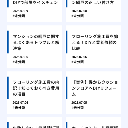
DIYで部屋をイメチェン
ン網戸の正しい付け方
2025.07.09
2025.07.08
未分類
未分類
マンションの網戸に関す
フローリング施工費を抑
るよくあるトラブルと解
える！DIYと業者依頼の
決策
比較
2025.07.06
2025.07.06
未分類
未分類
フローリング施工費の内
【実例】畳からクッショ
訳！知っておくべき費用
ンフロアへDIYリフォー
の項目
ム
2025.07.06
2025.07.05
未分類
未分類
失敗しない！簡単壁紙選
ホームセンター別網戸張