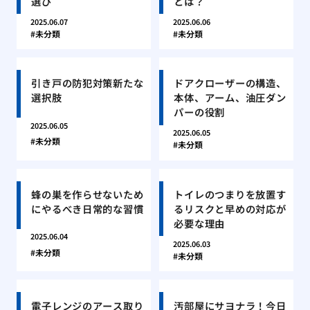
選び
とは？
2025.06.07
2025.06.06
未分類
未分類
引き戸の防犯対策新たな
ドアクローザーの構造、
選択肢
本体、アーム、油圧ダン
パーの役割
2025.06.05
2025.06.05
未分類
未分類
蜂の巣を作らせないため
トイレのつまりを放置す
にやるべき日常的な習慣
るリスクと早めの対応が
必要な理由
2025.06.04
2025.06.03
未分類
未分類
電子レンジのアース取り
汚部屋にサヨナラ！今日