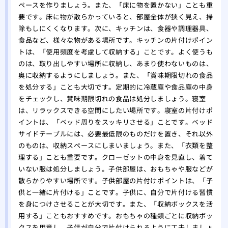
ペースを作りましょう。また、「床に物を置かない」ことも重
要です。床に物が散らかっていると、部屋全体が狭く見え、掃
除もしにくくなります。次に、キッチンは、食器や調理器具、
食品など、様々な物がある場所です。キッチンの片付けポイン
トは、「使用頻度を考慮して収納する」ことです。よく使うも
のは、取り出しやすい場所に収納し、あまり使わないものは、
奥に収納するようにしましょう。また、「賞味期限切れの食品
を処分する」ことも大切です。定期的に冷蔵庫や食品庫の中身
をチェックし、賞味期限切れの食品は処分しましょう。寝室
は、リラックスできる空間にしたい場所です。寝室の片付けポ
イントは、「ベッド周りをスッキリさせる」ことです。ベッド
サイドテーブルには、必要最低限のものだけを置き、それ以外
のものは、収納スペースにしまいましょう。また、「衣類を整
理する」ことも重要です。クローゼットの中身を見直し、着て
いない服は処分しましょう。子供部屋は、おもちゃや服などが
散らかりやすい場所です。子供部屋の片付けポイントは、「子
供と一緒に片付ける」ことです。子供に、自分で片付ける習慣
を身につけさせることが大切です。また、「収納ボックスを活
用する」こともおすすめです。おもちゃの種類ごとに収納ボッ
クスを用意し、子供が自分で片付けられるように工夫しましょ