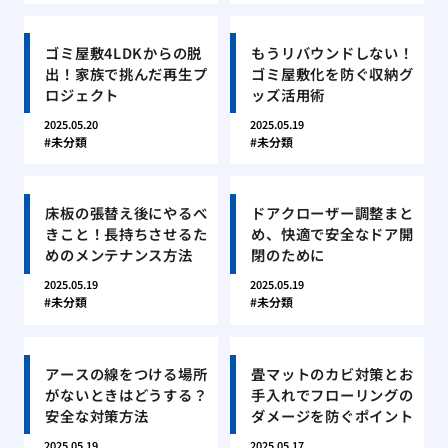
ゴミ屋敷4LDKからの脱
もうリバウンドしない！
出！家族で挑んだ再生プ
ゴミ屋敷化を防ぐ収納グ
ロジェクト
ッズ活用術
2025.05.20
2025.05.19
未分類
未分類
床板の張替え後にやるべ
ドアクローザー調整まと
きこと！長持ちさせるた
め、快適で安全なドア開
めのメンテナンス方法
閉のために
2025.05.19
2025.05.19
未分類
未分類
アースの線をつける場所
畳マットのカビ対策とお
がないときはどうする？
手入れでフローリングの
安全な対策方法
ダメージを防ぐポイント
2025.05.19
2025.05.17