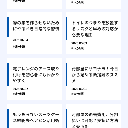
未分類
未分類
蜂の巣を作らせないため
トイレのつまりを放置す
にやるべき日常的な習慣
るリスクと早めの対応が
必要な理由
2025.06.04
2025.06.03
未分類
未分類
電子レンジのアース取り
汚部屋にサヨナラ！今日
付けを初心者にもわかり
から始める断捨離のスス
やすく
メ
2025.06.02
2025.06.01
未分類
未分類
もう焦らないスーツケー
汚部屋の退去費用、分割
ス鍵紛失ヘアピン活用術
払いは可能？支払い方法
と交渉術