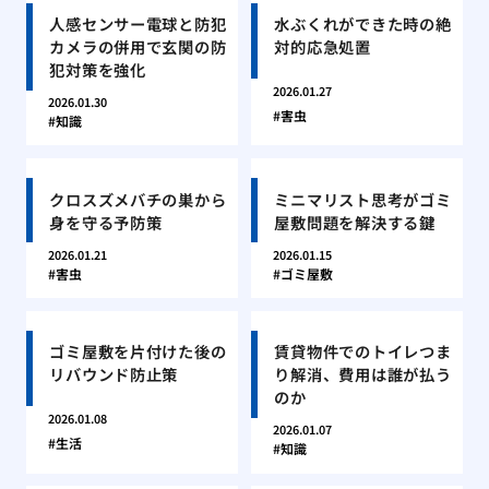
人感センサー電球と防犯
水ぶくれができた時の絶
カメラの併用で玄関の防
対的応急処置
犯対策を強化
2026.01.27
2026.01.30
害虫
知識
クロスズメバチの巣から
ミニマリスト思考がゴミ
身を守る予防策
屋敷問題を解決する鍵
2026.01.21
2026.01.15
害虫
ゴミ屋敷
ゴミ屋敷を片付けた後の
賃貸物件でのトイレつま
リバウンド防止策
り解消、費用は誰が払う
のか
2026.01.08
2026.01.07
生活
知識