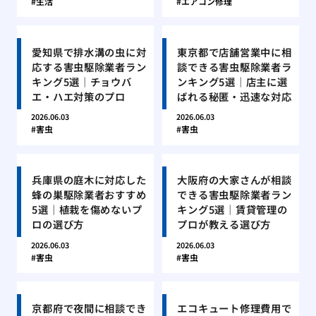
生活
エアコン修理
愛知県で排水溝の虫に対
東京都で店舗営業中に相
応する害虫駆除業者ラン
談できる害虫駆除業者ラ
キング5選｜チョウバ
ンキング5選｜店主に選
エ・ハエ対策のプロ
ばれる秘匿・迅速な対応
2026.06.03
2026.06.03
害虫
害虫
兵庫県の庭木に対応した
大阪府の大家さんが相談
蜂の巣駆除業者おすすめ
できる害虫駆除業者ラン
5選｜植栽を傷めないプ
キング5選｜賃貸管理の
ロの選び方
プロが教える選び方
2026.06.03
2026.06.03
害虫
害虫
京都府で夜間に相談でき
エコキュート修理費用で