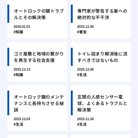
オートロックの鍵トラブ
専門家が警告する巣への
ルとその解決策
絶対的な不干渉
2026.01.01
2025.12.30
知識
害虫
ゴミ屋敷と地域の繋がり
トイレ詰まり解消後に流
を再生する社会支援
すべきではないもの
2025.12.13
2025.12.06
知識
生活
オートロック鍵のメンテ
玄関の人感センサー電
ナンスと長持ちさせる秘
球、よくあるトラブルと
訣
解決策
2025.12.03
2025.11.26
生活
生活