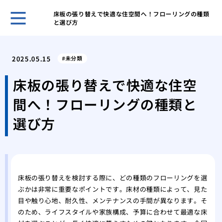
床板の張り替えで快適な住空間へ！フローリングの種類
と選び方
ゴミ
対応
2025.05.15
未分類
ゴミ
要因
床板の張り替えで快適な住空
ゴミ
間へ！フローリングの種類と
節約
部屋
選び方
るた
鳩の
アプ
鳩の
践的
床板の張り替えを検討する際に、どの種類のフローリングを選
ぶかは非常に重要なポイントです。床材の種類によって、見た
目や触り心地、耐久性、メンテナンスの手間が異なります。そ
のため、ライフスタイルや家族構成、予算に合わせて最適な床