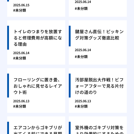
2025.06.14
2025.06.15
未分類
未分類
トイレのつまりを放置す
鍵屋さん直伝！ピッキン
ると修理費用が高額にな
グ対策グッズ徹底比較
る理由
2025.06.14
2025.06.14
未分類
未分類
フローリングに置き畳、
汚部屋脱出大作戦！ビフ
おしゃれに見せるレイア
ォーアフターで見る片付
ウト術
けの道のり
2025.06.13
2025.06.13
未分類
未分類
エアコンからゴキブリが
室外機のゴキブリ対策を
出てくる前にできる早期
より効果的にするための