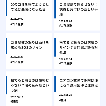
父のゴミを捨てようとし
ゴミ屋敷で怒らせない！
て私は悪魔になった日
説得と片付けの正しい手
順
2025.09.09
2025.09.05
ゴミ屋敷
ゴミ屋敷
ゴミ屋敷の怒りは助けを
捨てると怒るのは病気の
求めるSOSのサイン
サイン？専門家が語る対
処法
2025.08.28
2025.08.14
ゴミ屋敷
ゴミ屋敷
捨てると怒るのは性格じ
エアコン故障で保険は使
ゃない？溜め込み症とい
える？適用条件と注意点
う病
2025.08.10
2025.08.13
生活
知識