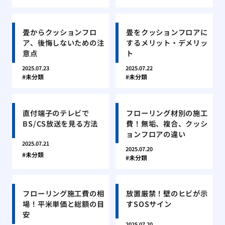
畳からクッションフロ
畳をクッションフロアに
ア、後悔しないための注
するメリット・デメリッ
意点
ト
2025.07.23
2025.07.22
未分類
未分類
直付端子のテレビで
フローリング材別の施工
BS/CS放送を見る方法
費！無垢、複合、クッシ
ョンフロアの違い
2025.07.21
2025.07.20
未分類
未分類
フローリング施工費の相
放置厳禁！壁のヒビが示
場！平米単価と総額の目
すSOSサイン
安
2025.07.20