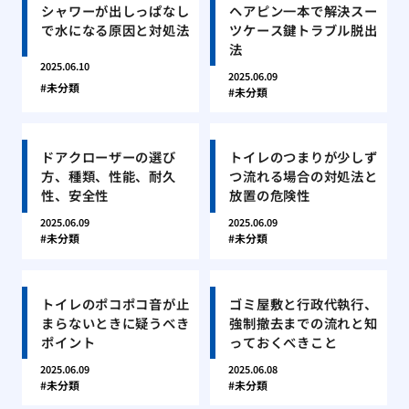
シャワーが出しっぱなし
ヘアピン一本で解決スー
で水になる原因と対処法
ツケース鍵トラブル脱出
法
2025.06.10
2025.06.09
未分類
未分類
ドアクローザーの選び
トイレのつまりが少しず
方、種類、性能、耐久
つ流れる場合の対処法と
性、安全性
放置の危険性
2025.06.09
2025.06.09
未分類
未分類
トイレのポコポコ音が止
ゴミ屋敷と行政代執行、
まらないときに疑うべき
強制撤去までの流れと知
ポイント
っておくべきこと
2025.06.09
2025.06.08
未分類
未分類