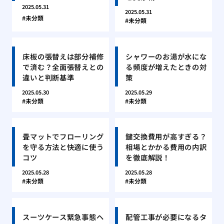
2025.05.31
2025.05.31
未分類
未分類
床板の張替えは部分補修
シャワーのお湯が水にな
で済む？全面張替えとの
る頻度が増えたときの対
違いと判断基準
策
2025.05.30
2025.05.29
未分類
未分類
畳マットでフローリング
鍵交換費用が高すぎる？
を守る方法と快適に使う
相場とかかる費用の内訳
コツ
を徹底解説！
2025.05.28
2025.05.28
未分類
未分類
スーツケース緊急事態ヘ
配管工事が必要になるタ