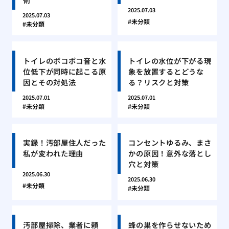
2025.07.03
2025.07.03
未分類
未分類
トイレのポコポコ音と水
トイレの水位が下がる現
位低下が同時に起こる原
象を放置するとどうな
因とその対処法
る？リスクと対策
2025.07.01
2025.07.01
未分類
未分類
実録！汚部屋住人だった
コンセントゆるみ、まさ
私が変われた理由
かの原因！意外な落とし
穴と対策
2025.06.30
2025.06.30
未分類
未分類
汚部屋掃除、業者に頼
蜂の巣を作らせないため