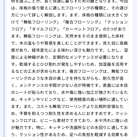
材を選ぶことが、長く快適に暮らすための鍵となります。今回
は、床板の張り替えに適したフローリングの種類と、その選び
方について詳しく解説します。まず、床板の種類には大きく分
けて「無垢フローリング」「複合フローリング」「クッション
フロア」「タイルフロア」「カーペットフロア」の5つがあり
ます。無垢フローリングは、天然木をそのまま使用した床材
で、木の温もりや質感を楽しむことができます。見た目に高級
感があり、経年変化による味わい深さも魅力です。しかし、湿
度による伸縮があり、定期的なメンテナンスが必要になりま
す。乾燥するとひび割れが発生しやすいため、加湿器を活用す
るなどの工夫が求められます。複合フローリングは、無垢フロ
ーリングのような木目の美しさを持ちながらも、耐久性が高
く、メンテナンスの手間が少ない点が特徴です。表面には木目
のシートが貼られており、水や傷に強い加工が施されているた
め、キッチンやリビングなど、使用頻度の高い場所に適してい
ます。また、コストも無垢フローリングより比較的安価なた
め、予算を抑えつつ耐久性を求める人におすすめです。クッシ
ョンフロアは、ビニール素材でできており、水や汚れに強い点
が魅力です。特に、キッチンや洗面所などの水回りに適してお
り、クッション性があるため、足への負担を軽減する効果もあ