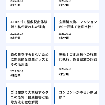
2025.06.18
2025.06.18
未分類
未分類
4LDKゴミ屋敷脱出体験
玄関鍵交換、マンション
談！私が変われた理由
VS一戸建て徹底比較！
2025.06.17
2025.06.16
未分類
未分類
蜂の巣を作らせないため
実録！ゴミ屋敷への行政
に効果的な防虫グッズと
代執行、ある家族の記録
その活用法
2025.06.15
2025.06.16
未分類
未分類
ゴミ屋敷で大繁殖するダ
コンセントがゆるい原因
ニの恐怖！健康被害と駆
は？
除方法を徹底解説