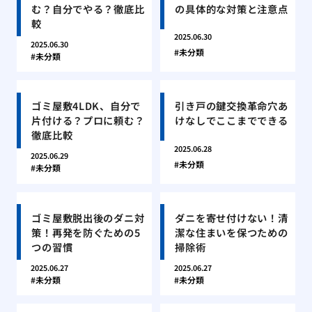
む？自分でやる？徹底比
の具体的な対策と注意点
較
2025.06.30
2025.06.30
未分類
未分類
ゴミ屋敷4LDK、自分で
引き戸の鍵交換革命穴あ
片付ける？プロに頼む？
けなしでここまでできる
徹底比較
2025.06.28
2025.06.29
未分類
未分類
ゴミ屋敷脱出後のダニ対
ダニを寄せ付けない！清
策！再発を防ぐための5
潔な住まいを保つための
つの習慣
掃除術
2025.06.27
2025.06.27
未分類
未分類