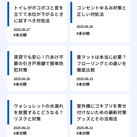
トイレがポコポコと音を
コンセントゆるみ対策と
立てて水位が下がるとき
正しい対処法
に試すべき対処法
2025.06.26
2025.06.27
未分類
未分類
賃貸でも安心！穴あけ不
畳マットは本当に必要？
要の引き戸用鍵で簡単防
フローリングとの違いを
犯対策
徹底比較
2025.06.26
2025.06.23
未分類
未分類
ウォシュレットの水漏れ
室外機にゴキブリを寄せ
を放置するとどうなる？
付けないための最新対策
リスクと対策
グッズとその活用法
2025.06.23
2025.06.22
未分類
未分類