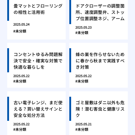
畳マットとフローリング
ドアクローザーの調整箇
の相性と活用術
所、速度調整弁、ストッ
プ位置調整ネジ、アーム
2025.05.24
2025.05.23
未分類
未分類
コンセントゆるみ問題解
蜂の巣を作らせないため
決で安全・確実な対策で
に春から秋まで実践すべ
快適な暮らしを
き対策
2025.05.22
2025.05.22
未分類
未分類
古い電子レンジ、まだ使
ゴミ屋敷はダニ以外も危
える？買い替えサインと
険！潜む害虫と健康リス
安全な処分方法
ク
2025.05.22
2025.05.21
未分類
未分類