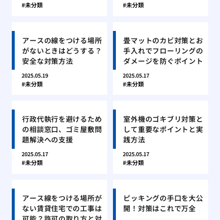
未分類
未分類
アースの線をつける場所
畳マットのカビ対策とお
がないときはどうする？
手入れでフローリングの
安全な対策方法
ダメージを防ぐポイント
2025.05.19
2025.05.17
未分類
未分類
行政代執行を避けるため
室外機のゴキブリ対策と
の相談窓口、ゴミ屋敷問
して重要なポイントと実
題解決への支援
践方法
2025.05.17
2025.05.17
未分類
未分類
アース線をつける場所が
ピッキングの手口を大公
ない賃貸住宅での工事は
開！対策はこれで万全
可能？許可の取り方と対