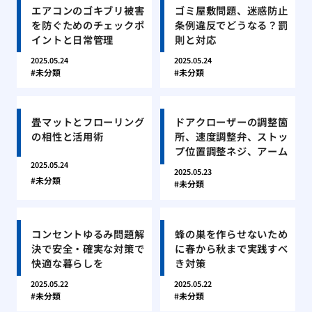
エアコンのゴキブリ被害
ゴミ屋敷問題、迷惑防止
を防ぐためのチェックポ
条例違反でどうなる？罰
イントと日常管理
則と対応
2025.05.24
2025.05.24
未分類
未分類
畳マットとフローリング
ドアクローザーの調整箇
の相性と活用術
所、速度調整弁、ストッ
プ位置調整ネジ、アーム
2025.05.24
2025.05.23
未分類
未分類
コンセントゆるみ問題解
蜂の巣を作らせないため
決で安全・確実な対策で
に春から秋まで実践すべ
快適な暮らしを
き対策
2025.05.22
2025.05.22
未分類
未分類