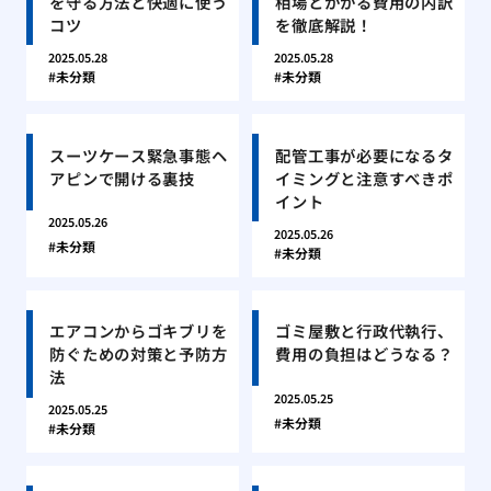
を守る方法と快適に使う
相場とかかる費用の内訳
コツ
を徹底解説！
2025.05.28
2025.05.28
未分類
未分類
スーツケース緊急事態ヘ
配管工事が必要になるタ
アピンで開ける裏技
イミングと注意すべきポ
イント
2025.05.26
2025.05.26
未分類
未分類
エアコンからゴキブリを
ゴミ屋敷と行政代執行、
防ぐための対策と予防方
費用の負担はどうなる？
法
2025.05.25
2025.05.25
未分類
未分類