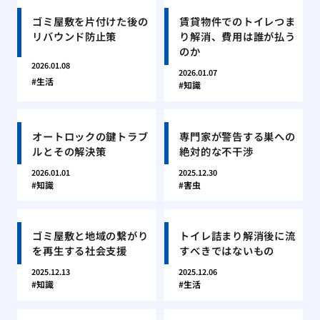
ゴミ屋敷を片付けた後の
賃貸物件でのトイレつま
リバウンド防止策
り解消、費用は誰が払う
のか
2026.01.08
2026.01.07
生活
知識
オートロックの鍵トラブ
専門家が警告する巣への
ルとその解決策
絶対的な不干渉
2026.01.01
2025.12.30
知識
害虫
ゴミ屋敷と地域の繋がり
トイレ詰まり解消後に流
を再生する社会支援
すべきではないもの
2025.12.13
2025.12.06
知識
生活