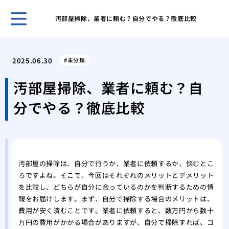
汚部屋掃除、業者に頼む？自分でやる？徹底比較
ゴミ
対応
2025.06.30
未分類
ゴミ
要因
汚部屋掃除、業者に頼む？自
ゴミ
分でやる？徹底比較
節約
部屋
るた
鳩の
アプ
汚部屋の掃除は、自分で行うか、業者に依頼するか、悩むとこ
鳩の
ろですよね。そこで、今回はそれぞれのメリットとデメリット
践的
を比較し、どちらが自分に合っているのかを判断するための情
報をお届けします。まず、自分で掃除する場合のメリットは、
費用が安く済むことです。業者に依頼すると、数万円から数十
万円の費用がかかる場合がありますが、自分で掃除すれば、ゴ