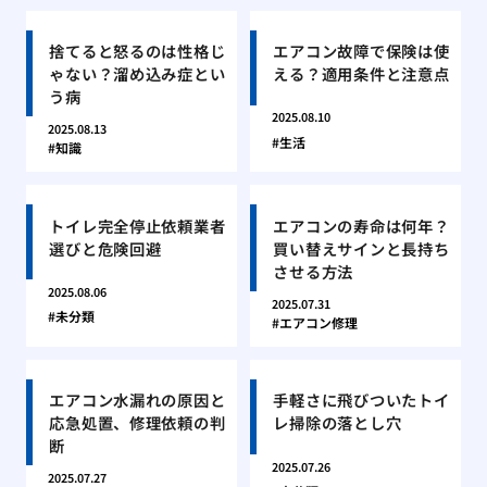
捨てると怒るのは性格じ
エアコン故障で保険は使
ゃない？溜め込み症とい
える？適用条件と注意点
う病
2025.08.10
2025.08.13
生活
知識
トイレ完全停止依頼業者
エアコンの寿命は何年？
選びと危険回避
買い替えサインと長持ち
させる方法
2025.08.06
2025.07.31
未分類
エアコン修理
エアコン水漏れの原因と
手軽さに飛びついたトイ
応急処置、修理依頼の判
レ掃除の落とし穴
断
2025.07.26
2025.07.27