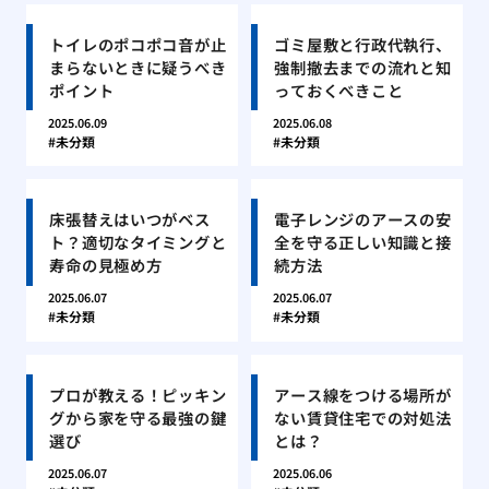
トイレのポコポコ音が止
ゴミ屋敷と行政代執行、
まらないときに疑うべき
強制撤去までの流れと知
ポイント
っておくべきこと
2025.06.09
2025.06.08
未分類
未分類
床張替えはいつがベス
電子レンジのアースの安
ト？適切なタイミングと
全を守る正しい知識と接
寿命の見極め方
続方法
2025.06.07
2025.06.07
未分類
未分類
プロが教える！ピッキン
アース線をつける場所が
グから家を守る最強の鍵
ない賃貸住宅での対処法
選び
とは？
2025.06.07
2025.06.06