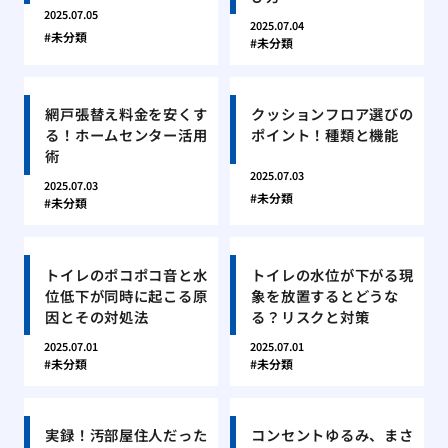
2025.07.05
2025.07.04
未分類
未分類
網戸張替え料金を安くす
クッションフロア選びの
る！ホームセンター活用
ポイント！種類と機能
術
2025.07.03
2025.07.03
未分類
未分類
トイレのポコポコ音と水
トイレの水位が下がる現
位低下が同時に起こる原
象を放置するとどうな
因とその対処法
る？リスクと対策
2025.07.01
2025.07.01
未分類
未分類
実録！汚部屋住人だった
コンセントゆるみ、まさ