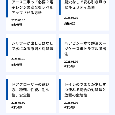
アース工事って必要？電
鍵穴なしで安心引き戸の
子レンジの安全をレベル
セキュリティ革命
アップさせる方法
2025.06.10
2025.06.10
未分類
未分類
シャワーが出しっぱなし
ヘアピン一本で解決スー
で水になる原因と対処法
ツケース鍵トラブル脱出
法
2025.06.10
2025.06.09
未分類
未分類
ドアクローザーの選び
トイレのつまりが少しず
方、種類、性能、耐久
つ流れる場合の対処法と
性、安全性
放置の危険性
2025.06.09
2025.06.09
未分類
未分類