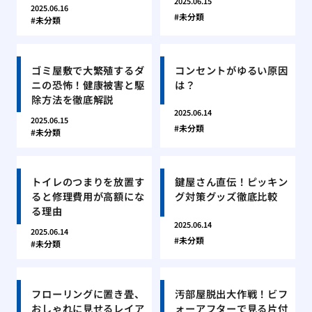
2025.06.15
2025.06.16
未分類
未分類
ゴミ屋敷で大繁殖するダ
コンセントがゆるい原因
ニの恐怖！健康被害と駆
は？
除方法を徹底解説
2025.06.14
2025.06.15
未分類
未分類
トイレのつまりを放置す
鍵屋さん直伝！ピッキン
ると修理費用が高額にな
グ対策グッズ徹底比較
る理由
2025.06.14
2025.06.14
未分類
未分類
フローリングに置き畳、
汚部屋脱出大作戦！ビフ
おしゃれに見せるレイア
ォーアフターで見る片付