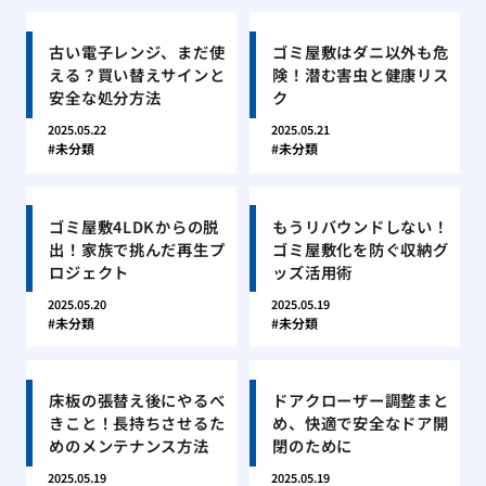
古い電子レンジ、まだ使
ゴミ屋敷はダニ以外も危
える？買い替えサインと
険！潜む害虫と健康リス
安全な処分方法
ク
2025.05.22
2025.05.21
未分類
未分類
ゴミ屋敷4LDKからの脱
もうリバウンドしない！
出！家族で挑んだ再生プ
ゴミ屋敷化を防ぐ収納グ
ロジェクト
ッズ活用術
2025.05.20
2025.05.19
未分類
未分類
床板の張替え後にやるべ
ドアクローザー調整まと
きこと！長持ちさせるた
め、快適で安全なドア開
めのメンテナンス方法
閉のために
2025.05.19
2025.05.19