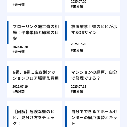
2025.07.20
未分類
未分類
フローリング施工費の相
放置厳禁！壁のヒビが示
場！平米単価と総額の目
すSOSサイン
安
2025.07.20
2025.07.20
未分類
未分類
6畳、8畳…広さ別クッ
マンションの網戸、自分
ションフロア張替え費用
で修理できる？
2025.07.19
2025.07.18
未分類
未分類
【図解】危険な壁のヒ
自分でできる？ホームセ
ビ、見分け方をチェッ
ンターの網戸張替えキッ
ク！
ト