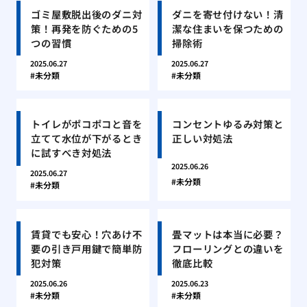
ゴミ屋敷脱出後のダニ対
ダニを寄せ付けない！清
策！再発を防ぐための5
潔な住まいを保つための
つの習慣
掃除術
2025.06.27
2025.06.27
未分類
未分類
トイレがポコポコと音を
コンセントゆるみ対策と
立てて水位が下がるとき
正しい対処法
に試すべき対処法
2025.06.26
2025.06.27
未分類
未分類
賃貸でも安心！穴あけ不
畳マットは本当に必要？
要の引き戸用鍵で簡単防
フローリングとの違いを
犯対策
徹底比較
2025.06.26
2025.06.23
未分類
未分類