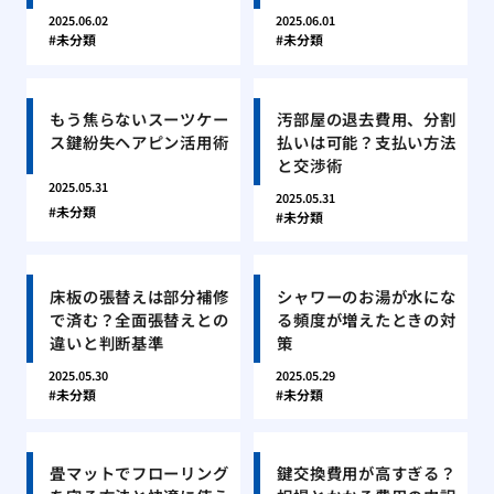
2025.06.02
2025.06.01
未分類
未分類
もう焦らないスーツケー
汚部屋の退去費用、分割
ス鍵紛失ヘアピン活用術
払いは可能？支払い方法
と交渉術
2025.05.31
2025.05.31
未分類
未分類
床板の張替えは部分補修
シャワーのお湯が水にな
で済む？全面張替えとの
る頻度が増えたときの対
違いと判断基準
策
2025.05.30
2025.05.29
未分類
未分類
畳マットでフローリング
鍵交換費用が高すぎる？