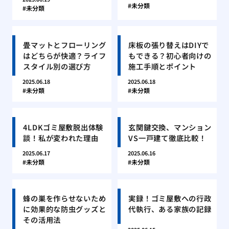
未分類
未分類
畳マットとフローリング
床板の張り替えはDIYで
はどちらが快適？ライフ
もできる？初心者向けの
スタイル別の選び方
施工手順とポイント
2025.06.18
2025.06.18
未分類
未分類
4LDKゴミ屋敷脱出体験
玄関鍵交換、マンション
談！私が変われた理由
VS一戸建て徹底比較！
2025.06.17
2025.06.16
未分類
未分類
蜂の巣を作らせないため
実録！ゴミ屋敷への行政
に効果的な防虫グッズと
代執行、ある家族の記録
その活用法