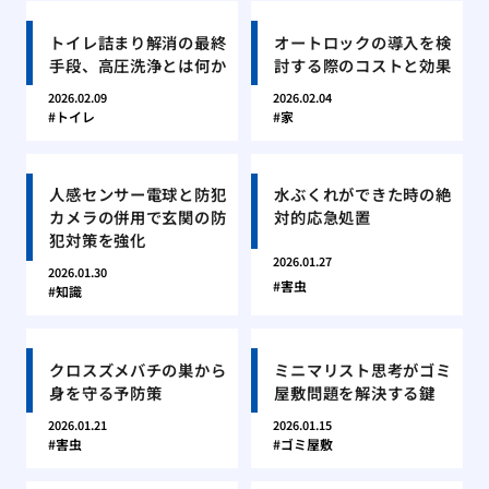
トイレ詰まり解消の最終
オートロックの導入を検
手段、高圧洗浄とは何か
討する際のコストと効果
2026.02.09
2026.02.04
トイレ
家
人感センサー電球と防犯
水ぶくれができた時の絶
カメラの併用で玄関の防
対的応急処置
犯対策を強化
2026.01.27
2026.01.30
害虫
知識
クロスズメバチの巣から
ミニマリスト思考がゴミ
身を守る予防策
屋敷問題を解決する鍵
2026.01.21
2026.01.15
害虫
ゴミ屋敷