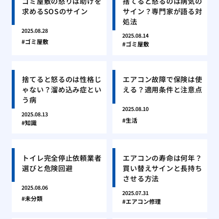
ゴミ屋敷の怒りは助けを
捨てると怒るのは病気の
求めるSOSのサイン
サイン？専門家が語る対
処法
2025.08.28
2025.08.14
ゴミ屋敷
ゴミ屋敷
捨てると怒るのは性格じ
エアコン故障で保険は使
ゃない？溜め込み症とい
える？適用条件と注意点
う病
2025.08.10
2025.08.13
生活
知識
トイレ完全停止依頼業者
エアコンの寿命は何年？
選びと危険回避
買い替えサインと長持ち
させる方法
2025.08.06
2025.07.31
未分類
エアコン修理