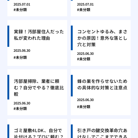
2025.07.01
2025.07.01
未分類
未分類
実録！汚部屋住人だった
コンセントゆるみ、まさ
私が変われた理由
かの原因！意外な落とし
穴と対策
2025.06.30
2025.06.30
未分類
未分類
汚部屋掃除、業者に頼
蜂の巣を作らせないため
む？自分でやる？徹底比
の具体的な対策と注意点
較
2025.06.30
2025.06.30
未分類
未分類
ゴミ屋敷4LDK、自分で
引き戸の鍵交換革命穴あ
片付ける？プロに頼む？
けなしでここまでできる