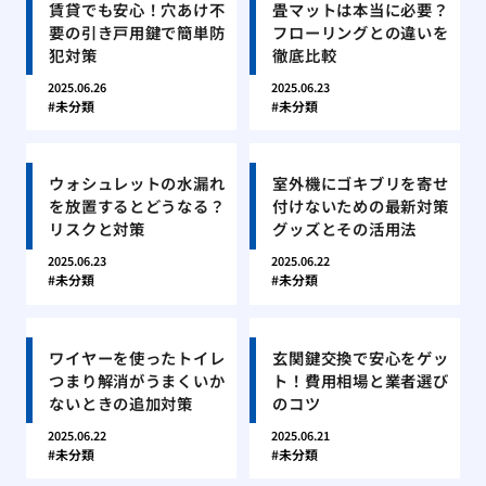
賃貸でも安心！穴あけ不
畳マットは本当に必要？
要の引き戸用鍵で簡単防
フローリングとの違いを
犯対策
徹底比較
2025.06.26
2025.06.23
未分類
未分類
ウォシュレットの水漏れ
室外機にゴキブリを寄せ
を放置するとどうなる？
付けないための最新対策
リスクと対策
グッズとその活用法
2025.06.23
2025.06.22
未分類
未分類
ワイヤーを使ったトイレ
玄関鍵交換で安心をゲッ
つまり解消がうまくいか
ト！費用相場と業者選び
ないときの追加対策
のコツ
2025.06.22
2025.06.21
未分類
未分類