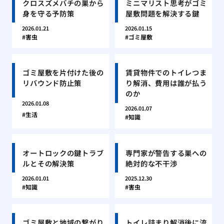
クロスズメバチの巣から
ミニマリスト思考がゴミ
身を守る予防策
屋敷問題を解決する鍵
2026.01.21
2026.01.15
害虫
ゴミ屋敷
ゴミ屋敷を片付けた後の
賃貸物件でのトイレつま
リバウンド防止策
り解消、費用は誰が払う
のか
2026.01.08
2026.01.07
生活
知識
オートロックの鍵トラブ
専門家が警告する巣への
ルとその解決策
絶対的な不干渉
2026.01.01
2025.12.30
知識
害虫
ゴミ屋敷と地域の繋がり
トイレ詰まり解消後に流