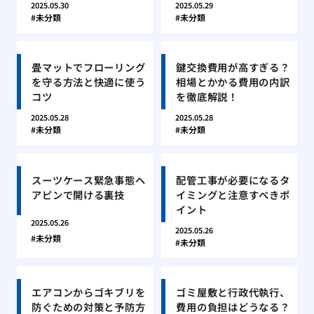
2025.05.30
2025.05.29
未分類
未分類
畳マットでフローリング
鍵交換費用が高すぎる？
を守る方法と快適に使う
相場とかかる費用の内訳
コツ
を徹底解説！
2025.05.28
2025.05.28
未分類
未分類
スーツケース緊急事態ヘ
配管工事が必要になるタ
アピンで開ける裏技
イミングと注意すべきポ
イント
2025.05.26
2025.05.26
未分類
未分類
エアコンからゴキブリを
ゴミ屋敷と行政代執行、
防ぐための対策と予防方
費用の負担はどうなる？