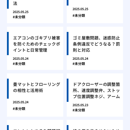
法
2025.05.25
2025.05.25
未分類
未分類
エアコンのゴキブリ被害
ゴミ屋敷問題、迷惑防止
を防ぐためのチェックポ
条例違反でどうなる？罰
イントと日常管理
則と対応
2025.05.24
2025.05.24
未分類
未分類
畳マットとフローリング
ドアクローザーの調整箇
の相性と活用術
所、速度調整弁、ストッ
プ位置調整ネジ、アーム
2025.05.24
2025.05.23
未分類
未分類