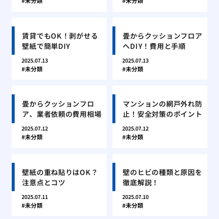
未分類
未分類
賃貸でもOK！剥がせる
畳からクッションフロア
壁紙で簡単DIY
へDIY！費用と手順
2025.07.13
2025.07.13
未分類
未分類
畳からクッションフロ
マンションの網戸外れ防
ア、業者依頼の費用相場
止！安全対策のポイント
2025.07.12
2025.07.12
未分類
未分類
壁紙の重ね貼りはOK？
壁のヒビの種類と原因を
注意点とコツ
徹底解説！
2025.07.11
2025.07.10
未分類
未分類