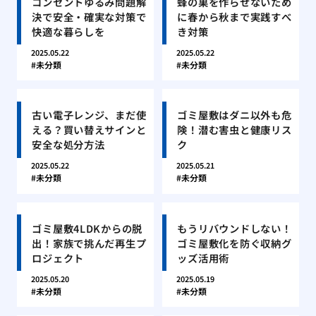
コンセントゆるみ問題解
蜂の巣を作らせないため
決で安全・確実な対策で
に春から秋まで実践すべ
快適な暮らしを
き対策
2025.05.22
2025.05.22
未分類
未分類
古い電子レンジ、まだ使
ゴミ屋敷はダニ以外も危
える？買い替えサインと
険！潜む害虫と健康リス
安全な処分方法
ク
2025.05.22
2025.05.21
未分類
未分類
ゴミ屋敷4LDKからの脱
もうリバウンドしない！
出！家族で挑んだ再生プ
ゴミ屋敷化を防ぐ収納グ
ロジェクト
ッズ活用術
2025.05.20
2025.05.19
未分類
未分類