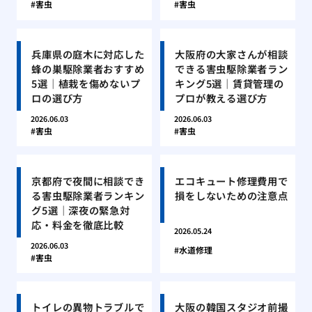
害虫
害虫
兵庫県の庭木に対応した
大阪府の大家さんが相談
蜂の巣駆除業者おすすめ
できる害虫駆除業者ラン
5選｜植栽を傷めないプ
キング5選｜賃貸管理の
ロの選び方
プロが教える選び方
2026.06.03
2026.06.03
害虫
害虫
京都府で夜間に相談でき
エコキュート修理費用で
る害虫駆除業者ランキン
損をしないための注意点
グ5選｜深夜の緊急対
応・料金を徹底比較
2026.05.24
2026.06.03
水道修理
害虫
トイレの異物トラブルで
大阪の韓国スタジオ前撮