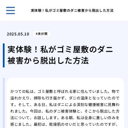
実体験！私がゴミ屋敷のダニ被害から脱出した方法
ゴミ
対応
2025.05.10
未分類
ゴミ
要因
実体験！私がゴミ屋敷のダニ
ゴミ
被害から脱出した方法
節約
部屋
るた
鳩の
アプ
かつての私は、ゴミ屋敷と呼ばれる家に住んでいました。物で
鳩の
溢れかえり、掃除も行き届かず、ダニの温床となっていたので
践的
す。そして、ある日、私はダニによる深刻な健康被害に見舞わ
れました。今回は、私のダニ被害体験と、そこから脱出した方
法について、お話しします。ある朝、私は全身に激しい痒みを
感じました。最初は、乾燥肌のせいだと思っていたのですが、