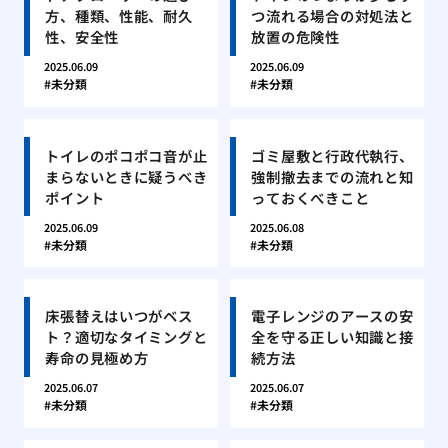
方、種類、性能、耐久
つ流れる場合の対処法と
性、安全性
放置の危険性
2025.06.09
2025.06.09
未分類
未分類
トイレのポコポコ音が止
ゴミ屋敷と行政代執行、
まらないときに疑うべき
強制撤去までの流れと知
ポイント
っておくべきこと
2025.06.09
2025.06.08
未分類
未分類
床張替えはいつがベス
電子レンジのアースの安
ト？適切なタイミングと
全を守る正しい知識と接
寿命の見極め方
続方法
2025.06.07
2025.06.07
未分類
未分類