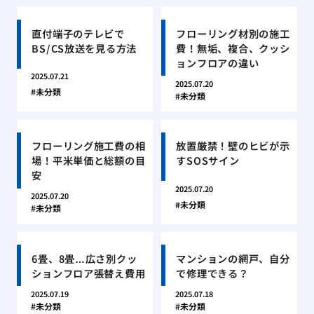
直付端子のテレビで
フローリング材別の施工
BS/CS放送を見る方法
費！無垢、複合、クッシ
ョンフロアの違い
2025.07.21
2025.07.20
未分類
未分類
フローリング施工費の相
放置厳禁！壁のヒビが示
場！平米単価と総額の目
すSOSサイン
安
2025.07.20
2025.07.20
未分類
未分類
6畳、8畳…広さ別クッ
マンションの網戸、自分
ションフロア張替え費用
で修理できる？
2025.07.19
2025.07.18
未分類
未分類