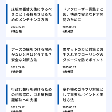
床板の張替え後にやるべ
ドアクローザー調整まと
きこと！長持ちさせるた
め、快適で安全なドア開
めのメンテナンス方法
閉のために
2025.05.19
2025.05.19
未分類
未分類
アースの線をつける場所
畳マットのカビ対策とお
がないときはどうする？
手入れでフローリングの
安全な対策方法
ダメージを防ぐポイント
2025.05.19
2025.05.17
未分類
未分類
行政代執行を避けるため
室外機のゴキブリ対策と
の相談窓口、ゴミ屋敷問
して重要なポイントと実
題解決への支援
践方法
2025.05.17
2025.05.17
未分類
未分類