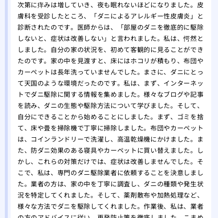
次第に痒みは増していき、夜も眠れないほどになりました。皮
膚科を受診したところ、「ダニによるアレルギー性皮膚炎」と
診断されたのです。医師からは、「部屋のダニを徹底的に駆除
しないと、症状は改善しない」と言われました。私は、愕然と
しました。自分の家の状況を、初めて客観的に見ることができ
たのです。家の中を見渡すと、床にはホコリが積もり、布団や
カーペットは長年洗っていませんでした。まさに、ダニにとっ
て天国のような環境だったのです。私は、まず、インターネッ
トでダニ駆除に関する情報を集めました。様々なブログや記事
を読み、ダニの生態や駆除方法について学びました。そして、
自分にできることから始めることにしました。まず、ゴミを捨
て、床や畳を掃除機で丁寧に掃除しました。布団やカーペット
は、コインランドリーで洗濯し、高温乾燥機にかけました。ま
た、防ダニ効果のある寝具やカーペットに買い替えました。し
かし、これらの対策だけでは、症状は改善しませんでした。そ
こで、私は、専門のダニ駆除業者に依頼することを決意しまし
た。業者の方は、家の中を丁寧に調査し、ダニの種類や発生状
況を特定してくれました。そして、薬剤散布や加熱処理など、
様々な方法でダニを駆除してくれました。作業後、私は、業者
の方のアドバイスに従い、再発防止策を徹底しました。こまめ