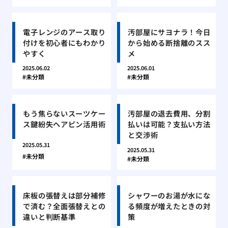
電子レンジのアース取り
汚部屋にサヨナラ！今日
付けを初心者にもわかり
から始める断捨離のスス
やすく
メ
2025.06.02
2025.06.01
未分類
未分類
もう焦らないスーツケー
汚部屋の退去費用、分割
ス鍵紛失ヘアピン活用術
払いは可能？支払い方法
と交渉術
2025.05.31
2025.05.31
未分類
未分類
床板の張替えは部分補修
シャワーのお湯が水にな
で済む？全面張替えとの
る頻度が増えたときの対
違いと判断基準
策