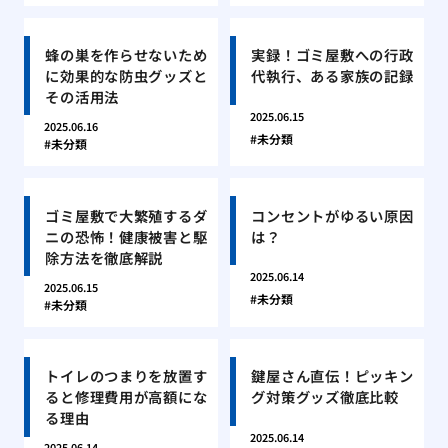
蜂の巣を作らせないため
実録！ゴミ屋敷への行政
に効果的な防虫グッズと
代執行、ある家族の記録
その活用法
2025.06.15
2025.06.16
未分類
未分類
ゴミ屋敷で大繁殖するダ
コンセントがゆるい原因
ニの恐怖！健康被害と駆
は？
除方法を徹底解説
2025.06.14
2025.06.15
未分類
未分類
トイレのつまりを放置す
鍵屋さん直伝！ピッキン
ると修理費用が高額にな
グ対策グッズ徹底比較
る理由
2025.06.14
2025.06.14