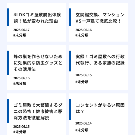
4LDKゴミ屋敷脱出体験
玄関鍵交換、マンション
談！私が変われた理由
VS一戸建て徹底比較！
2025.06.17
2025.06.16
未分類
未分類
蜂の巣を作らせないため
実録！ゴミ屋敷への行政
に効果的な防虫グッズと
代執行、ある家族の記録
その活用法
2025.06.15
2025.06.16
未分類
未分類
ゴミ屋敷で大繁殖するダ
コンセントがゆるい原因
ニの恐怖！健康被害と駆
は？
除方法を徹底解説
2025.06.14
2025.06.15
未分類
未分類