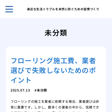
身近な生活トラブルを未然に防ぐための習慣づくり
ゴミ
対応
未分類
ゴミ
要因
ゴミ
節約
フローリング施工費、業者
部屋
るた
選びで失敗しないためのポ
鳩の
アプ
イント
鳩の
践的
2025.07.13
未分類
フローリングの施工を業者に依頼する場合、業者選びは非
常に重要です。しかし、数多くの業者の中から、信頼でき