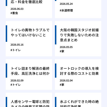
応・料金を徹底比較
2026.05.24
2026.06.03
水道修理
害虫
トイレの異物トラブルで
大阪の韓国スタジオ前撮
やってはいけないこと
りで失敗しないための注
意点まとめ
2026.05.16
2026.05.05
トイレ
家
トイレ詰まり解消の最終
オートロックの導入を検
手段、高圧洗浄とは何か
討する際のコストと効果
2026.02.09
2026.02.04
トイレ
家
人感センサー電球と防犯
水ぶくれができた時の絶
カメラの併用で玄関の防
対的応急処置