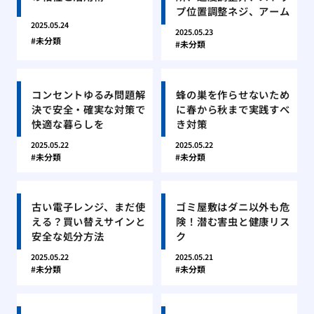
プ位置調整ネジ、アーム
2025.05.24
2025.05.23
未分類
未分類
コンセントゆるみ問題解
蜂の巣を作らせないため
決で安全・確実な対策で
に春から秋まで実践すべ
快適な暮らしを
き対策
2025.05.22
2025.05.22
未分類
未分類
古い電子レンジ、まだ使
ゴミ屋敷はダニ以外も危
える？買い替えサインと
険！潜む害虫と健康リス
安全な処分方法
ク
2025.05.22
2025.05.21
未分類
未分類