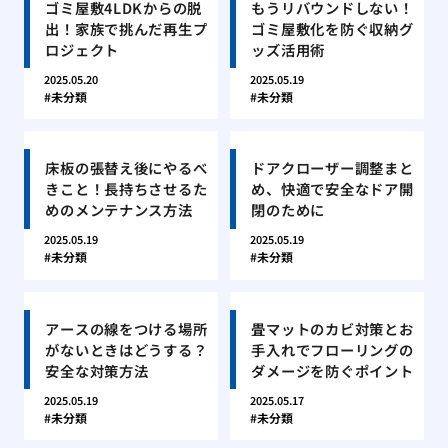
ゴミ屋敷4LDKからの脱
もうリバウンドしない！
出！家族で挑んだ再生プ
ゴミ屋敷化を防ぐ収納グ
ロジェクト
ッズ活用術
2025.05.20
2025.05.19
未分類
未分類
床板の張替え後にやるべ
ドアクローザー調整まと
きこと！長持ちさせるた
め、快適で安全なドア開
めのメンテナンス方法
閉のために
2025.05.19
2025.05.19
未分類
未分類
アースの線をつける場所
畳マットのカビ対策とお
がないときはどうする？
手入れでフローリングの
安全な対策方法
ダメージを防ぐポイント
2025.05.19
2025.05.17
未分類
未分類