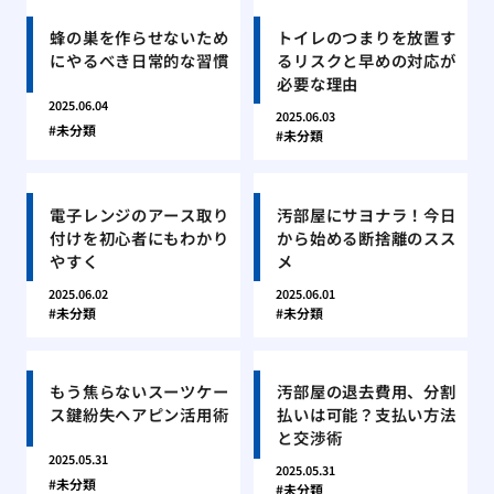
蜂の巣を作らせないため
トイレのつまりを放置す
にやるべき日常的な習慣
るリスクと早めの対応が
必要な理由
2025.06.04
2025.06.03
未分類
未分類
電子レンジのアース取り
汚部屋にサヨナラ！今日
付けを初心者にもわかり
から始める断捨離のスス
やすく
メ
2025.06.02
2025.06.01
未分類
未分類
もう焦らないスーツケー
汚部屋の退去費用、分割
ス鍵紛失ヘアピン活用術
払いは可能？支払い方法
と交渉術
2025.05.31
2025.05.31
未分類
未分類