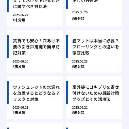
立てて水位が下がるとき
正しい対処法
に試すべき対処法
2025.06.26
2025.06.27
未分類
未分類
賃貸でも安心！穴あけ不
畳マットは本当に必要？
要の引き戸用鍵で簡単防
フローリングとの違いを
犯対策
徹底比較
2025.06.26
2025.06.23
未分類
未分類
ウォシュレットの水漏れ
室外機にゴキブリを寄せ
を放置するとどうなる？
付けないための最新対策
リスクと対策
グッズとその活用法
2025.06.23
2025.06.22
未分類
未分類