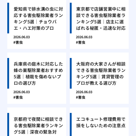
愛知県で排水溝の虫に対
東京都で店舗営業中に相
応する害虫駆除業者ラン
談できる害虫駆除業者ラ
キング5選｜チョウバ
ンキング5選｜店主に選
エ・ハエ対策のプロ
ばれる秘匿・迅速な対応
2026.06.03
2026.06.03
害虫
害虫
兵庫県の庭木に対応した
大阪府の大家さんが相談
蜂の巣駆除業者おすすめ
できる害虫駆除業者ラン
5選｜植栽を傷めないプ
キング5選｜賃貸管理の
ロの選び方
プロが教える選び方
2026.06.03
2026.06.03
害虫
害虫
京都府で夜間に相談でき
エコキュート修理費用で
る害虫駆除業者ランキン
損をしないための注意点
グ5選｜深夜の緊急対