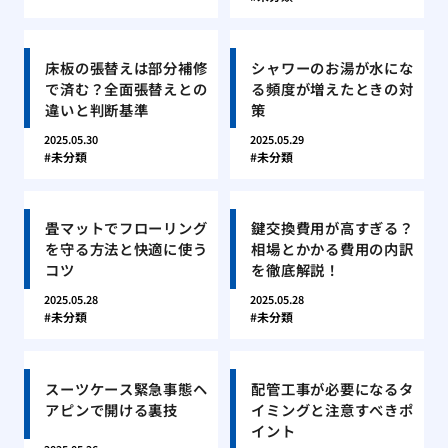
床板の張替えは部分補修
シャワーのお湯が水にな
で済む？全面張替えとの
る頻度が増えたときの対
違いと判断基準
策
2025.05.30
2025.05.29
未分類
未分類
畳マットでフローリング
鍵交換費用が高すぎる？
を守る方法と快適に使う
相場とかかる費用の内訳
コツ
を徹底解説！
2025.05.28
2025.05.28
未分類
未分類
スーツケース緊急事態ヘ
配管工事が必要になるタ
アピンで開ける裏技
イミングと注意すべきポ
イント