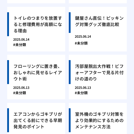
トイレのつまりを放置す
鍵屋さん直伝！ピッキン
ると修理費用が高額にな
グ対策グッズ徹底比較
る理由
2025.06.14
2025.06.14
未分類
未分類
フローリングに置き畳、
汚部屋脱出大作戦！ビフ
おしゃれに見せるレイア
ォーアフターで見る片付
ウト術
けの道のり
2025.06.13
2025.06.13
未分類
未分類
エアコンからゴキブリが
室外機のゴキブリ対策を
出てくる前にできる早期
より効果的にするための
発見のポイント
メンテナンス方法