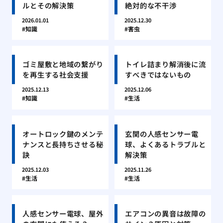
ルとその解決策
絶対的な不干渉
2026.01.01
2025.12.30
知識
害虫
ゴミ屋敷と地域の繋がり
トイレ詰まり解消後に流
を再生する社会支援
すべきではないもの
2025.12.13
2025.12.06
知識
生活
オートロック鍵のメンテ
玄関の人感センサー電
ナンスと長持ちさせる秘
球、よくあるトラブルと
訣
解決策
2025.12.03
2025.11.26
生活
生活
人感センサー電球、屋外
エアコンの異音は故障の