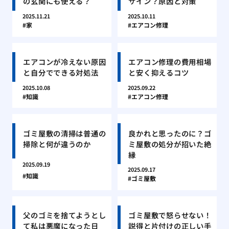
の玄関にも使える？
サイン？原因と対策
2025.11.21
2025.10.11
家
エアコン修理
エアコンが冷えない原因
エアコン修理の費用相場
と自分でできる対処法
と安く抑えるコツ
2025.10.08
2025.09.22
知識
エアコン修理
ゴミ屋敷の清掃は普通の
良かれと思ったのに？ゴ
掃除と何が違うのか
ミ屋敷の処分が招いた絶
縁
2025.09.19
2025.09.17
知識
ゴミ屋敷
父のゴミを捨てようとし
ゴミ屋敷で怒らせない！
て私は悪魔になった日
説得と片付けの正しい手