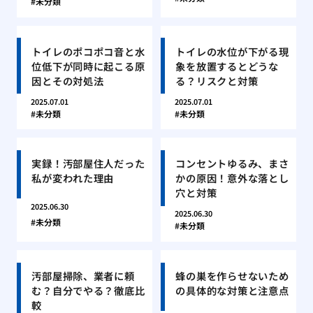
未分類
トイレのポコポコ音と水
トイレの水位が下がる現
位低下が同時に起こる原
象を放置するとどうな
因とその対処法
る？リスクと対策
2025.07.01
2025.07.01
未分類
未分類
実録！汚部屋住人だった
コンセントゆるみ、まさ
私が変われた理由
かの原因！意外な落とし
穴と対策
2025.06.30
2025.06.30
未分類
未分類
汚部屋掃除、業者に頼
蜂の巣を作らせないため
む？自分でやる？徹底比
の具体的な対策と注意点
較