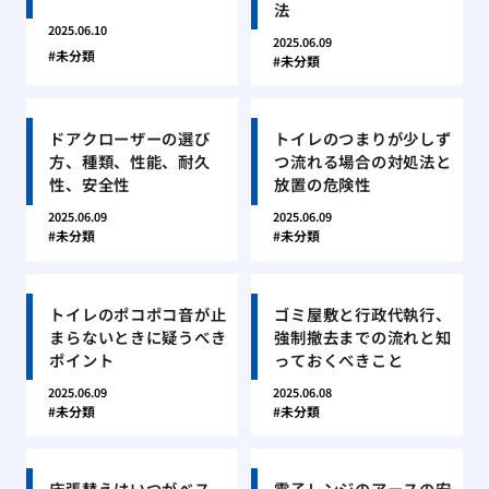
法
2025.06.10
2025.06.09
未分類
未分類
ドアクローザーの選び
トイレのつまりが少しず
方、種類、性能、耐久
つ流れる場合の対処法と
性、安全性
放置の危険性
2025.06.09
2025.06.09
未分類
未分類
トイレのポコポコ音が止
ゴミ屋敷と行政代執行、
まらないときに疑うべき
強制撤去までの流れと知
ポイント
っておくべきこと
2025.06.09
2025.06.08
未分類
未分類
床張替えはいつがベス
電子レンジのアースの安