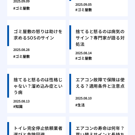
2025.09.09
2025.09.05
ゴミ屋敷
ゴミ屋敷
ゴミ屋敷の怒りは助けを
捨てると怒るのは病気の
求めるSOSのサイン
サイン？専門家が語る対
処法
2025.08.28
2025.08.14
ゴミ屋敷
ゴミ屋敷
捨てると怒るのは性格じ
エアコン故障で保険は使
ゃない？溜め込み症とい
える？適用条件と注意点
う病
2025.08.10
2025.08.13
生活
知識
トイレ完全停止依頼業者
エアコンの寿命は何年？
選びと危険回避
買い替えサインと長持ち