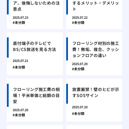
ア、後悔しないための注
するメリット・デメリッ
意点
ト
2025.07.23
2025.07.22
未分類
未分類
直付端子のテレビで
フローリング材別の施工
BS/CS放送を見る方法
費！無垢、複合、クッシ
ョンフロアの違い
2025.07.21
2025.07.20
未分類
未分類
フローリング施工費の相
放置厳禁！壁のヒビが示
場！平米単価と総額の目
すSOSサイン
安
2025.07.20
2025.07.20
未分類
未分類