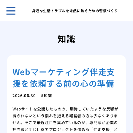
身近な生活トラブルを未然に防ぐための習慣づくり
ゴミ
対応
知識
ゴミ
要因
ゴミ
節約
Webマーケティング伴走支
部屋
るた
援を依頼する前の心の準備
鳩の
アプ
2026.06.30
知識
鳩の
践的
Webサイトを公開したものの、期待していたような反響が
得られないという悩みを抱える経営者の方は少なくありま
せん。そこで最近注目を集めているのが、専門家が企業の
担当者と同じ目線でプロジェクトを進める「伴走支援」と