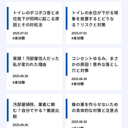
トイレのポコポコ音と水
トイレの水位が下がる現
位低下が同時に起こる原
象を放置するとどうな
因とその対処法
る？リスクと対策
2025.07.01
2025.07.01
未分類
未分類
実録！汚部屋住人だった
コンセントゆるみ、まさ
私が変われた理由
かの原因！意外な落とし
穴と対策
2025.06.30
2025.06.30
未分類
未分類
汚部屋掃除、業者に頼
蜂の巣を作らせないため
む？自分でやる？徹底比
の具体的な対策と注意点
較
2025.06.30
2025.06.30