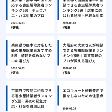
応する害虫駆除業者ラン
談できる害虫駆除業者ラ
キング5選｜チョウバ
ンキング5選｜店主に選
エ・ハエ対策のプロ
ばれる秘匿・迅速な対応
2026.06.03
2026.06.03
害虫
害虫
兵庫県の庭木に対応した
大阪府の大家さんが相談
蜂の巣駆除業者おすすめ
できる害虫駆除業者ラン
5選｜植栽を傷めないプ
キング5選｜賃貸管理の
ロの選び方
プロが教える選び方
2026.06.03
2026.06.03
害虫
害虫
京都府で夜間に相談でき
エコキュート修理費用で
る害虫駆除業者ランキン
損をしないための注意点
グ5選｜深夜の緊急対
応・料金を徹底比較
2026.05.24