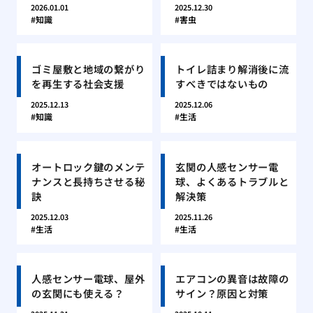
2026.01.01
2025.12.30
知識
害虫
ゴミ屋敷と地域の繋がり
トイレ詰まり解消後に流
を再生する社会支援
すべきではないもの
2025.12.13
2025.12.06
知識
生活
オートロック鍵のメンテ
玄関の人感センサー電
ナンスと長持ちさせる秘
球、よくあるトラブルと
訣
解決策
2025.12.03
2025.11.26
生活
生活
人感センサー電球、屋外
エアコンの異音は故障の
の玄関にも使える？
サイン？原因と対策