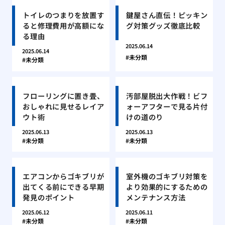
トイレのつまりを放置す
鍵屋さん直伝！ピッキン
ると修理費用が高額にな
グ対策グッズ徹底比較
る理由
2025.06.14
2025.06.14
未分類
未分類
フローリングに置き畳、
汚部屋脱出大作戦！ビフ
おしゃれに見せるレイア
ォーアフターで見る片付
ウト術
けの道のり
2025.06.13
2025.06.13
未分類
未分類
エアコンからゴキブリが
室外機のゴキブリ対策を
出てくる前にできる早期
より効果的にするための
発見のポイント
メンテナンス方法
2025.06.12
2025.06.11
未分類
未分類