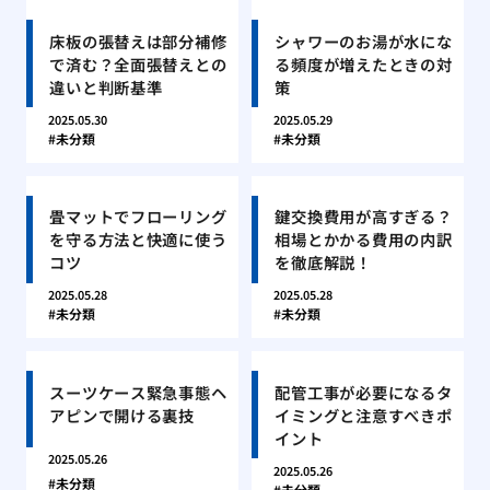
床板の張替えは部分補修
シャワーのお湯が水にな
で済む？全面張替えとの
る頻度が増えたときの対
違いと判断基準
策
2025.05.30
2025.05.29
未分類
未分類
畳マットでフローリング
鍵交換費用が高すぎる？
を守る方法と快適に使う
相場とかかる費用の内訳
コツ
を徹底解説！
2025.05.28
2025.05.28
未分類
未分類
スーツケース緊急事態ヘ
配管工事が必要になるタ
アピンで開ける裏技
イミングと注意すべきポ
イント
2025.05.26
2025.05.26
未分類
未分類