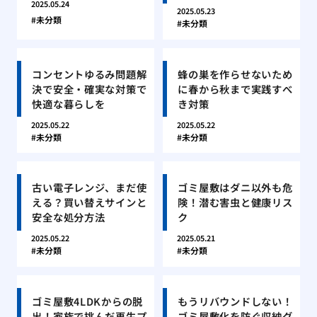
2025.05.24
2025.05.23
未分類
未分類
コンセントゆるみ問題解
蜂の巣を作らせないため
決で安全・確実な対策で
に春から秋まで実践すべ
快適な暮らしを
き対策
2025.05.22
2025.05.22
未分類
未分類
古い電子レンジ、まだ使
ゴミ屋敷はダニ以外も危
える？買い替えサインと
険！潜む害虫と健康リス
安全な処分方法
ク
2025.05.22
2025.05.21
未分類
未分類
ゴミ屋敷4LDKからの脱
もうリバウンドしない！
出！家族で挑んだ再生プ
ゴミ屋敷化を防ぐ収納グ