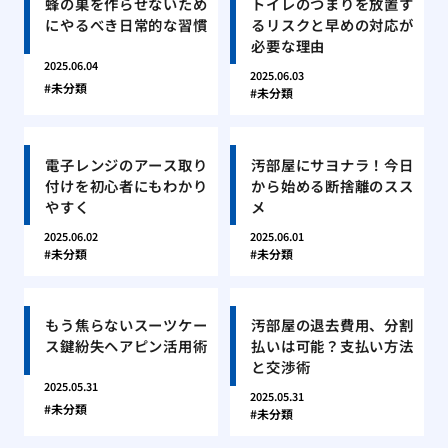
蜂の巣を作らせないため
トイレのつまりを放置す
にやるべき日常的な習慣
るリスクと早めの対応が
必要な理由
2025.06.04
2025.06.03
未分類
未分類
電子レンジのアース取り
汚部屋にサヨナラ！今日
付けを初心者にもわかり
から始める断捨離のスス
やすく
メ
2025.06.02
2025.06.01
未分類
未分類
もう焦らないスーツケー
汚部屋の退去費用、分割
ス鍵紛失ヘアピン活用術
払いは可能？支払い方法
と交渉術
2025.05.31
2025.05.31
未分類
未分類