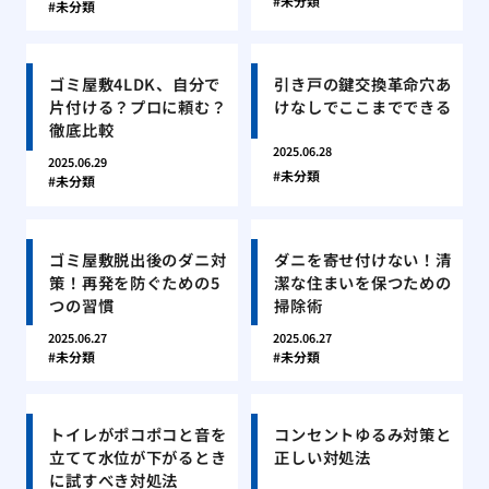
未分類
未分類
ゴミ屋敷4LDK、自分で
引き戸の鍵交換革命穴あ
片付ける？プロに頼む？
けなしでここまでできる
徹底比較
2025.06.28
2025.06.29
未分類
未分類
ゴミ屋敷脱出後のダニ対
ダニを寄せ付けない！清
策！再発を防ぐための5
潔な住まいを保つための
つの習慣
掃除術
2025.06.27
2025.06.27
未分類
未分類
トイレがポコポコと音を
コンセントゆるみ対策と
立てて水位が下がるとき
正しい対処法
に試すべき対処法