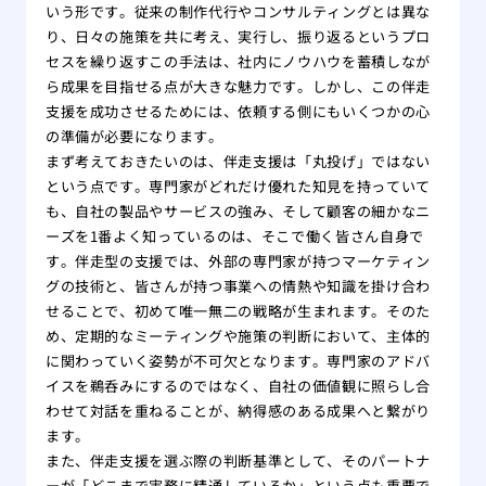
いう形です。従来の制作代行やコンサルティングとは異な
り、日々の施策を共に考え、実行し、振り返るというプロ
セスを繰り返すこの手法は、社内にノウハウを蓄積しなが
ら成果を目指せる点が大きな魅力です。しかし、この伴走
支援を成功させるためには、依頼する側にもいくつかの心
の準備が必要になります。
まず考えておきたいのは、伴走支援は「丸投げ」ではない
という点です。専門家がどれだけ優れた知見を持っていて
も、自社の製品やサービスの強み、そして顧客の細かなニ
ーズを1番よく知っているのは、そこで働く皆さん自身で
す。伴走型の支援では、外部の専門家が持つマーケティン
グの技術と、皆さんが持つ事業への情熱や知識を掛け合わ
せることで、初めて唯一無二の戦略が生まれます。そのた
め、定期的なミーティングや施策の判断において、主体的
に関わっていく姿勢が不可欠となります。専門家のアドバ
イスを鵜呑みにするのではなく、自社の価値観に照らし合
わせて対話を重ねることが、納得感のある成果へと繋がり
ます。
また、伴走支援を選ぶ際の判断基準として、そのパートナ
ーが「どこまで実務に精通しているか」という点も重要で