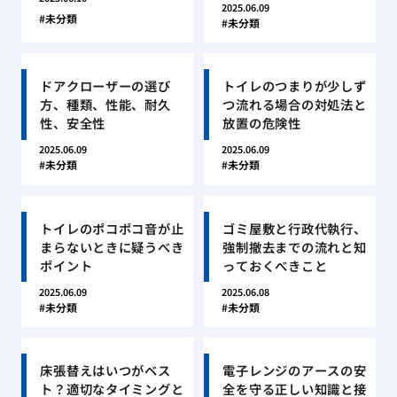
2025.06.09
未分類
未分類
ドアクローザーの選び
トイレのつまりが少しず
方、種類、性能、耐久
つ流れる場合の対処法と
性、安全性
放置の危険性
2025.06.09
2025.06.09
未分類
未分類
トイレのポコポコ音が止
ゴミ屋敷と行政代執行、
まらないときに疑うべき
強制撤去までの流れと知
ポイント
っておくべきこと
2025.06.09
2025.06.08
未分類
未分類
床張替えはいつがベス
電子レンジのアースの安
ト？適切なタイミングと
全を守る正しい知識と接