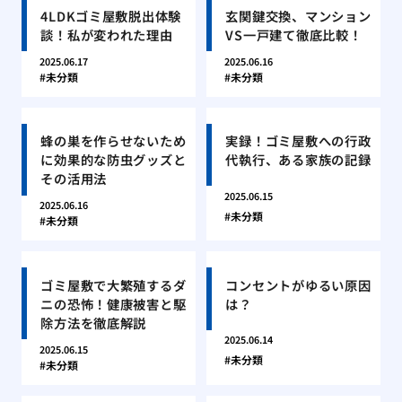
4LDKゴミ屋敷脱出体験
玄関鍵交換、マンション
談！私が変われた理由
VS一戸建て徹底比較！
2025.06.17
2025.06.16
未分類
未分類
蜂の巣を作らせないため
実録！ゴミ屋敷への行政
に効果的な防虫グッズと
代執行、ある家族の記録
その活用法
2025.06.15
2025.06.16
未分類
未分類
ゴミ屋敷で大繁殖するダ
コンセントがゆるい原因
ニの恐怖！健康被害と駆
は？
除方法を徹底解説
2025.06.14
2025.06.15
未分類
未分類